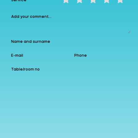
Service
❮
❯
Instagram
allzin
Google
Follow us
Add to Favourites
Leave a comment