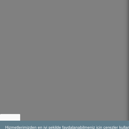
Hizmetlerimizden en iyi şekilde faydalanabilmeniz için çerezler kul