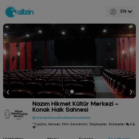
EN
❮
❯
Nâzım Hikmet Kültür Merkezi –
Konak Halk Sahnesi
@merkezikonakhalksahnesikbee
“Tiyatro, Konser, Film Gösterimi, Söyleşiler, Atölyeler 🎭🎵🎤
🎥”