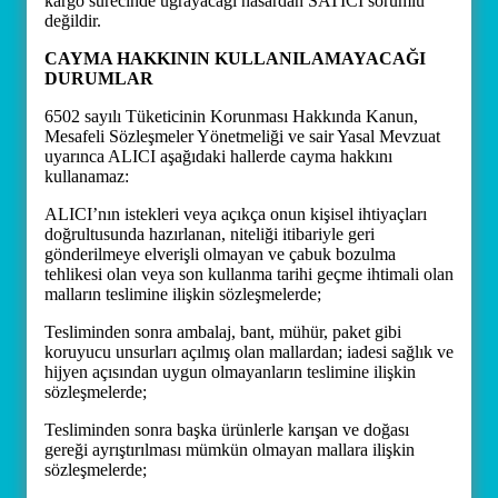
kargo sürecinde uğrayacağı hasardan SATICI sorumlu
değildir.
CAYMA HAKKININ KULLANILAMAYACAĞI
DURUMLAR
6502 sayılı Tüketicinin Korunması Hakkında Kanun,
Mesafeli Sözleşmeler Yönetmeliği ve sair Yasal Mevzuat
uyarınca ALICI aşağıdaki hallerde cayma hakkını
kullanamaz:
ALICI’nın istekleri veya açıkça onun kişisel ihtiyaçları
doğrultusunda hazırlanan, niteliği itibariyle geri
gönderilmeye elverişli olmayan ve çabuk bozulma
tehlikesi olan veya son kullanma tarihi geçme ihtimali olan
malların teslimine ilişkin sözleşmelerde;
Tesliminden sonra ambalaj, bant, mühür, paket gibi
koruyucu unsurları açılmış olan mallardan; iadesi sağlık ve
hijyen açısından uygun olmayanların teslimine ilişkin
sözleşmelerde;
Tesliminden sonra başka ürünlerle karışan ve doğası
gereği ayrıştırılması mümkün olmayan mallara ilişkin
sözleşmelerde;