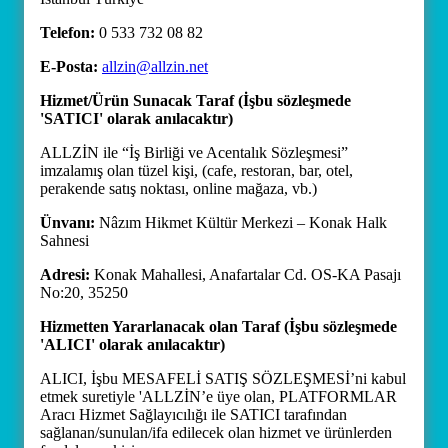
Telefon:
0 533 732 08 82
E-Posta:
allzin@allzin.net
Hizmet/Ürün Sunacak Taraf (İşbu sözleşmede
'SATICI' olarak anılacaktır)
ALLZİN ile “İş Birliği ve Acentalık Sözleşmesi”
imzalamış olan tüzel kişi, (cafe, restoran, bar, otel,
perakende satış noktası, online mağaza, vb.)
Ünvanı:
Nâzım Hikmet Kültür Merkezi – Konak Halk
Sahnesi
Adresi:
Konak Mahallesi, Anafartalar Cd. OS-KA Pasajı
No:20, 35250
Hizmetten Yararlanacak olan Taraf (İşbu sözleşmede
'ALICI' olarak anılacaktır)
ALICI, İşbu MESAFELİ SATIŞ SÖZLEŞMESİ’ni kabul
etmek suretiyle 'ALLZİN’e üye olan, PLATFORMLAR
Aracı Hizmet Sağlayıcılığı ile SATICI tarafından
sağlanan/sunulan/ifa edilecek olan hizmet ve ürünlerden