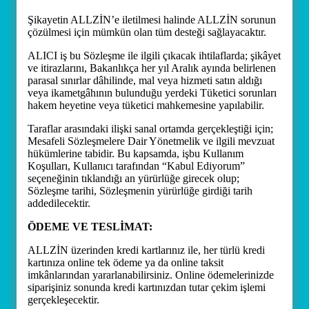
Şikayetin ALLZİN’e iletilmesi halinde ALLZİN sorunun
çözülmesi için mümkün olan tüm desteği sağlayacaktır.
ALICI iş bu Sözleşme ile ilgili çıkacak ihtilaflarda; şikâyet
ve itirazlarını, Bakanlıkça her yıl Aralık ayında belirlenen
parasal sınırlar dâhilinde, mal veya hizmeti satın aldığı
veya ikametgâhının bulunduğu yerdeki Tüketici sorunları
hakem heyetine veya tüketici mahkemesine yapılabilir.
Taraflar arasındaki ilişki sanal ortamda gerçekleştiği için;
Mesafeli Sözleşmelere Dair Yönetmelik ve ilgili mevzuat
hükümlerine tabidir. Bu kapsamda, işbu Kullanım
Koşulları, Kullanıcı tarafından “Kabul Ediyorum”
seçeneğinin tıklandığı an yürürlüğe girecek olup;
Sözleşme tarihi, Sözleşmenin yürürlüğe girdiği tarih
addedilecektir.
ÖDEME VE TESLİMAT:
ALLZİN üzerinden kredi kartlarınız ile, her türlü kredi
kartınıza online tek ödeme ya da online taksit
imkânlarından yararlanabilirsiniz. Online ödemelerinizde
siparişiniz sonunda kredi kartınızdan tutar çekim işlemi
gerçekleşecektir.