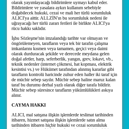
olarak yayımlayacağı bildirimlere uymayı kabul eder.
Bildirimlere ve yasalara aykırı kullanım sebebiyle
doğabilecek hukuki, cezai ve mali her türlü sorumluluk
ALICI'ya aittir. ALLZİN'ın bu sorumluluk nedeni ile
uğrayacağı her türlü zararı ferileri ile birlikte ALICI'ya
rücu hakkı saklıdır.
İşbu Sözleşme'nin imzalandığı tarihte var olmayan ve
öngörülemeyen, tarafların veya tek bir tarafın çalışma
imkanlarını kısmen veya tamamen, geçici veya daimi
olarak durduracak şekilde ve derecede meydana gelen
doğal afetler, harp, seferberlik, yangın, grev, lokavt, vb.,
teknik nedenler (internet çökmesi, hat kopması, elektrik
kesintisi vs.) ve Hükümet tarafından alınmış kararlar gibi
tarafların kontrolü haricinde zuhur eden haller iki taraf için
de mücbir sebep sayılır. Mücbir sebep haline maruz kalan
taraf bu durumu derhal yazlı olarak diğer tarafa bildirir.
Mücbir sebep süresince tarafların yükümlülükleri askıya
alınır.
CAYMA HAKKI
ALICI, mal satışına ilişkin işlemlerde teslimat tarihinden
itibaren, hizmet satışına ilişkin işlemlerde satın alma
tarihinden itibaren hiçbir hukuki ve cezai sorumluluk