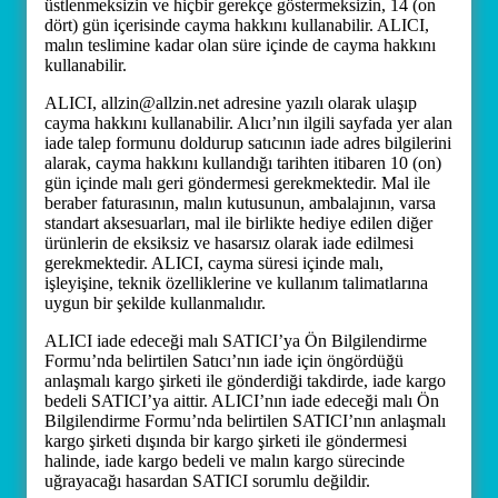
üstlenmeksizin ve hiçbir gerekçe göstermeksizin, 14 (on
dört) gün içerisinde cayma hakkını kullanabilir. ALICI,
malın teslimine kadar olan süre içinde de cayma hakkını
kullanabilir.
ALICI, allzin@allzin.net adresine yazılı olarak ulaşıp
cayma hakkını kullanabilir. Alıcı’nın ilgili sayfada yer alan
iade talep formunu doldurup satıcının iade adres bilgilerini
alarak, cayma hakkını kullandığı tarihten itibaren 10 (on)
gün içinde malı geri göndermesi gerekmektedir. Mal ile
beraber faturasının, malın kutusunun, ambalajının, varsa
standart aksesuarları, mal ile birlikte hediye edilen diğer
ürünlerin de eksiksiz ve hasarsız olarak iade edilmesi
gerekmektedir. ALICI, cayma süresi içinde malı,
işleyişine, teknik özelliklerine ve kullanım talimatlarına
uygun bir şekilde kullanmalıdır.
ALICI iade edeceği malı SATICI’ya Ön Bilgilendirme
Formu’nda belirtilen Satıcı’nın iade için öngördüğü
anlaşmalı kargo şirketi ile gönderdiği takdirde, iade kargo
bedeli SATICI’ya aittir. ALICI’nın iade edeceği malı Ön
Bilgilendirme Formu’nda belirtilen SATICI’nın anlaşmalı
kargo şirketi dışında bir kargo şirketi ile göndermesi
halinde, iade kargo bedeli ve malın kargo sürecinde
uğrayacağı hasardan SATICI sorumlu değildir.