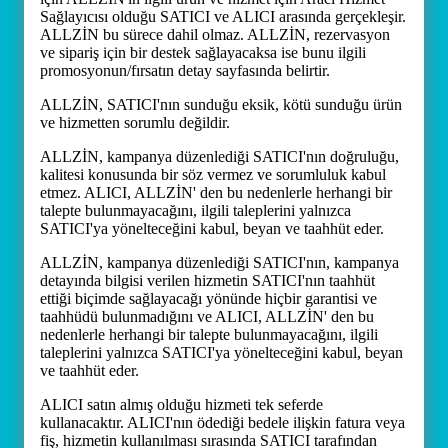
Sağlayıcısı olduğu SATICI ve ALICI arasında gerçekleşir.
ALLZİN bu sürece dahil olmaz. ALLZİN, rezervasyon
ve sipariş için bir destek sağlayacaksa ise bunu ilgili
promosyonun/fırsatın detay sayfasında belirtir.
ALLZİN, SATICI'nın sunduğu eksik, kötü sunduğu ürün
ve hizmetten sorumlu değildir.
ALLZİN, kampanya düzenlediği SATICI'nın doğruluğu,
kalitesi konusunda bir söz vermez ve sorumluluk kabul
etmez. ALICI, ALLZİN' den bu nedenlerle herhangi bir
talepte bulunmayacağını, ilgili taleplerini yalnızca
SATICI'ya yönelteceğini kabul, beyan ve taahhüt eder.
ALLZİN, kampanya düzenlediği SATICI'nın, kampanya
detayında bilgisi verilen hizmetin SATICI'nın taahhüt
ettiği biçimde sağlayacağı yönünde hiçbir garantisi ve
taahhüdü bulunmadığını ve ALICI, ALLZİN' den bu
nedenlerle herhangi bir talepte bulunmayacağını, ilgili
taleplerini yalnızca SATICI'ya yönelteceğini kabul, beyan
ve taahhüt eder.
ALICI satın almış olduğu hizmeti tek seferde
kullanacaktır. ALICI'nın ödediği bedele ilişkin fatura veya
fiş, hizmetin kullanılması sırasında SATICI tarafından