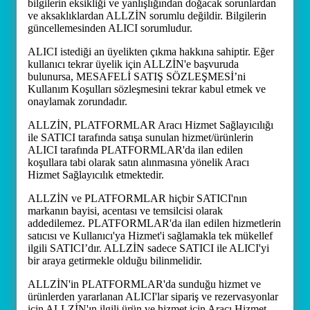
bilgilerin eksikliği ve yanlışlığından doğacak sorunlardan
ve aksaklıklardan ALLZİN sorumlu değildir. Bilgilerin
güncellemesinden ALICI sorumludur.
ALICI istediği an üyelikten çıkma hakkına sahiptir. Eğer
kullanıcı tekrar üyelik için ALLZİN'e başvuruda
bulunursa, MESAFELİ SATIŞ SÖZLEŞMESİ’ni
Kullanım Koşulları sözleşmesini tekrar kabul etmek ve
onaylamak zorundadır.
ALLZİN, PLATFORMLAR Aracı Hizmet Sağlayıcılığı
ile SATICI tarafında satışa sunulan hizmet/ürünlerin
ALICI tarafında PLATFORMLAR'da ilan edilen
koşullara tabi olarak satın alınmasına yönelik Aracı
Hizmet Sağlayıcılık etmektedir.
ALLZİN ve PLATFORMLAR hiçbir SATICI'nın
markanın bayisi, acentası ve temsilcisi olarak
addedilemez. PLATFORMLAR'da ilan edilen hizmetlerin
satıcısı ve Kullanıcı'ya Hizmet'i sağlamakla tek mükellef
ilgili SATICI’dır. ALLZİN sadece SATICI ile ALICI'yi
bir araya getirmekle olduğu bilinmelidir.
ALLZİN'in PLATFORMLAR'da sunduğu hizmet ve
ürünlerden yararlanan ALICI'lar sipariş ve rezervasyonlar
için ALLZİN'ın ilgili ürün ve hizmet için Aracı Hizmet