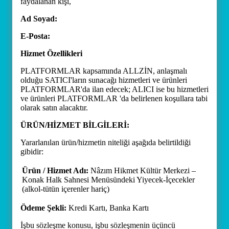
faydalanan kişi,
Ad Soyad:
E-Posta:
Hizmet Özellikleri
PLATFORMLAR kapsamında ALLZİN, anlaşmalı
olduğu SATICI'ların sunacağı hizmetleri ve ürünleri
PLATFORMLAR'da ilan edecek; ALICI ise bu hizmetleri
ve ürünleri PLATFORMLAR 'da belirlenen koşullara tabi
olarak satın alacaktır.
ÜRÜN/HİZMET BİLGİLERİ:
Yararlanılan ürün/hizmetin niteliği aşağıda belirtildiği
gibidir:
Ürün / Hizmet Adı:
Nâzım Hikmet Kültür Merkezi –
Konak Halk Sahnesi Menüsündeki Yiyecek-İçecekler
(alkol-tütün içerenler hariç)
Ödeme Şekli:
Kredi Kartı, Banka Kartı
İşbu sözleşme konusu, işbu sözleşmenin üçüncü