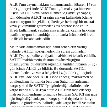
ALICI’nın cayma hakkını kullanmasından itibaren 14 (on
dört) gün içerisinde ALICI’nın ilgili mal veya hizmete
ilişkin SATICI veya Aracı Hizmet Sağlayıcı’ya yaptığı
tüm ödemeler ALICI’ya satın alırken kullandığı ödeme
aracına uygun bir şekilde (tüketiciye herhangi bir masraf
veya yükümlülük getirmeden) tek seferde iade edilir.
Kredi kullanılarak yapılan alışverişlerde, cayma hakkının
usulüne uygun kullanıldığı durumlarda ürün bedeli kredi
ile ilişkili hesaba iade edilir.
Malın iade alınamaması için haklı sebeplerin varlığı
halinde SATICI, sözleşmedeki ifa süresi dolmadan
ALICI’ya eşit kalite ve fiyatta mal/hizmet tedarik edebilir.
SATICI mal/hizmetin ifasının imkânsızlaştığını
düşünüyorsa, bu durumu öğrendiği tarihten itibaren 3 (üç)
gün içinde ALICI’ya bildirir. Bu durumda SATICI,
ödenen bedeli ve varsa belgeleri 14 (ondört) gün içinde
ALICI’ya iade eder. ALICI iade edeceği mal/hizmeti ön
bilgilendirme formunda belirtilen Satıcı’nın anlaşmalı
kargo şirketi ile SATICI’ya gönderdiği takdirde, iade
kargo bedeli SATICI’ya aittir. ALICI’nın iade edeceği
malı ön bilgilendirme formunda belirtilen SATICI’nın iade
için öngördüğü anlaşmalı kargo şirketi dışında bir kargo
şirketi ile göndermesi halinde, iade kargo bedeli ve malın