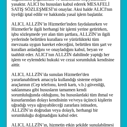
yasaktır. ALICI bu hususları kabul ederek MESAFELİ
SATIŞ SÖZLEŞMESİ’ni onaylar. Aksi halde ALICI'nın
üyeliği iptal edilir ve hakkında yasal işlem başlatılır.
ALICI, ALLZİN’in Hizmetler'inden faydalanırken ve
Hizmetler'le ilgili herhangi bir işlemi yerine getirirken,
işbu sözleşmede yer alan tüm şartlara, ALLZİN’ın ilgili
yerlerinde belirtilen kurallara ve yürürlükteki tüm
mevzuata uygun hareket edeceğini, belirtilen tüm şart ve
kuralları anladığını ve onayladığını kabul, beyan ve
taahhüt eder. ALICI’nın ALLZİN dahilinde yaptığı her
işlem ve eylemdeki hukuki ve cezai sorumluluk kendisine
aittir.
ALICI, ALLZİN’da sunulan Hizmetler'den
yararlanabilmek amacıyla kullandığı sisteme erişim
araçlarının (Cep telefonu, kredi kartı, v.b.) güvenliği,
saklanması gibi hususların tamamen kendi
sorumluluğunda olduğunu, bu hususlardaki tüm ihmal ve
kusurlarından dolayı kendisinin ve/veya üçüncü kişilerin
uğradığı veya uğrayabileceği zararlara istinaden,
ALLZİN’ın doğrudan veya dolaylı, herhangi bir
sorumluluğu doğmadığını kabul eder.
ALICI, ALLZİN’ın, hizmetin etkin şekilde sunulabilmesi