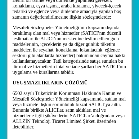
Belirli bir tarihte veya dönemde yapılması gereken,
konaklama, eşya taşıma, araba kiralama, yiyecek-içecek
tedariki ve eğlence veya dinlenme amacıyla yapılan boş
zamanın değerlendirilmesine ilişkin sözleşmelerde;
Mesafeli Sözleşmeler Yönetmeliği’nin kapsamı dışında
bırakılmış olan mal veya hizmetler (SATICI’nın düzenli
teslimatları ile ALICI’nın meskenine teslim edilen gıda
maddelerinin, içeceklerin ya da diğer günlük tüketim
maddeleri ile seyahat, konaklama, lokantacılık, eğlence
sektörü gibi alanlarda hizmetler) bakımından cayma hakkı
kullanılamayacaktır. Tatil kategorisinde satışa sunulan bu
tür mal ve hizmetlerin iptal ve iade şartları her SATICI’nın
uygulama ve kurallarına tabidir.
UYUŞMAZLIKLARIN ÇÖZÜMÜ
6502 sayılı Tüketicinin Korunması Hakkında Kanun ve
Mesafeli Sözleşmeler Yönetmeliği kapsamında satılan mal
veya hizmete ilişkin sorumluluk bizzat SATICI’ya aittir.
Bununla birlikte ALICIlar, satın aldıkları mal ve
hizmetlerle ilgili şikâyetlerini SATICIlar’a doğrudan veya
ALLZİN Teknoloji Ticaret Limited Şirketi üzerinden
iletebilirler.