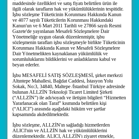
maddesinde özellikleri ve satış fiyatı belirtilen ürün ile
ilgili olarak tarafların hak ve yükümlülüklerinin tespitidir.
İşbu sözleşme Tüketicinin Korunması Hakkında Kanun
ve 4077 sayılı Tüketicilerin Korunması Hakkındaki
Kanun'un ve 6 Mart 2011 Tarihli ve 27866 sayılı Resmi
Gazete'de yayınlanan Mesafeli Sözleşmelere Dair
Yönetmeliğe uygun olarak düzenlenmiştir, işbu
sözleşmenin tarafları işbu sözleşmeyle birlikte Tüketicinin
Korunması Hakkında Kanun ve Mesafeli Sözleşmelere
Dair Yönetmelikten kaynaklanan yükümlülük ve
sorumluluklarını bildiklerini ve anladıklarını kabul ve
beyan ederler.
İşbu MESAFELİ SATIŞ SÖZLEŞMESİ, şirket merkezi
Altıntepe Mahallesi, Bağdat Caddesi, İstasyon Yolu
Sokak, No:3, 34840, Maltepe /İstanbul Türkiye adresinde
bulunan ALLZİN Teknoloji Ticaret Limited Şirketi
(“ALLZİN”) ile adı/soyadı ve iletişim bilgileri “Hizmetten
Yararlanacak olan Taraf” kısmında belirtilen kişi
(“ALICI”) arasında aşağıdaki hüküm ver şartlar
kapsamında akdedilmektedir.
İşbu sözleşme, ALLZİN'ın sağladığı hizmetlerden
ALICI'nin ve ALLZİN hak ve yükümlülüklerini
düzenlemektedir. ALICI, ALLZİN'ı ziyaret etmekle,