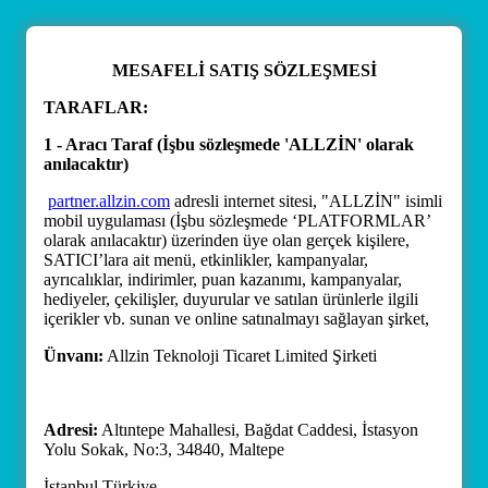
MESAFELİ SATIŞ SÖZLEŞMESİ
TARAFLAR:
1 - Aracı Taraf (İşbu sözleşmede 'ALLZİN' olarak
anılacaktır)
partner.allzin.com
adresli internet sitesi, "ALLZİN" isimli
mobil uygulaması (İşbu sözleşmede ‘PLATFORMLAR’
olarak anılacaktır) üzerinden üye olan gerçek kişilere,
SATICI’lara ait menü, etkinlikler, kampanyalar,
ayrıcalıklar, indirimler, puan kazanımı, kampanyalar,
hediyeler, çekilişler, duyurular ve satılan ürünlerle ilgili
içerikler vb. sunan ve online satınalmayı sağlayan şirket,
Ünvanı:
Allzin Teknoloji Ticaret Limited Şirketi
Adresi:
Altıntepe Mahallesi, Bağdat Caddesi, İstasyon
Yolu Sokak, No:3, 34840, Maltepe
İstanbul Türkiye