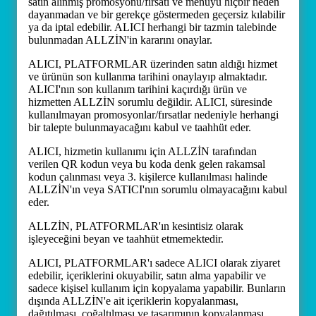
satın alınmış promosyonu/fırsatı ve menüyü hiçbir neden
dayanmadan ve bir gerekçe göstermeden geçersiz kılabilir
ya da iptal edebilir. ALICI herhangi bir tazmin talebinde
bulunmadan ALLZİN'in kararını onaylar.
ALICI, PLATFORMLAR üzerinden satın aldığı hizmet
ve ürünün son kullanma tarihini onaylayıp almaktadır.
ALICI'nın son kullanım tarihini kaçırdığı ürün ve
hizmetten ALLZİN sorumlu değildir. ALICI, süresinde
kullanılmayan promosyonlar/fırsatlar nedeniyle herhangi
bir talepte bulunmayacağını kabul ve taahhüt eder.
ALICI, hizmetin kullanımı için ALLZİN tarafından
verilen QR kodun veya bu koda denk gelen rakamsal
kodun çalınması veya 3. kişilerce kullanılması halinde
ALLZİN'ın veya SATICI'nın sorumlu olmayacağını kabul
eder.
ALLZİN, PLATFORMLAR'ın kesintisiz olarak
işleyeceğini beyan ve taahhüt etmemektedir.
ALICI, PLATFORMLAR'ı sadece ALICI olarak ziyaret
edebilir, içeriklerini okuyabilir, satın alma yapabilir ve
sadece kişisel kullanım için kopyalama yapabilir. Bunların
dışında ALLZİN'e ait içeriklerin kopyalanması,
dağıtılması, çoğaltılması ve tasarımının kopyalanması