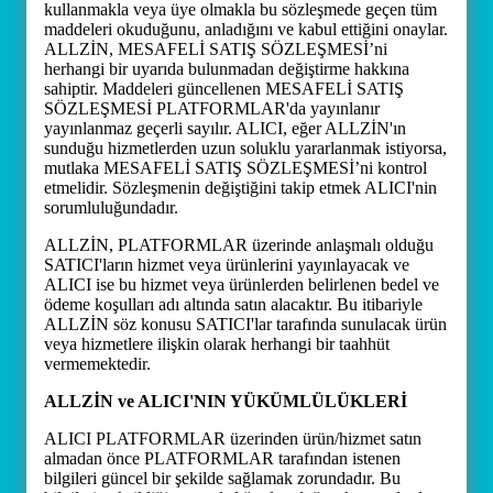
kullanmakla veya üye olmakla bu sözleşmede geçen tüm
maddeleri okuduğunu, anladığını ve kabul ettiğini onaylar.
ALLZİN, MESAFELİ SATIŞ SÖZLEŞMESİ’ni
herhangi bir uyarıda bulunmadan değiştirme hakkına
sahiptir. Maddeleri güncellenen MESAFELİ SATIŞ
SÖZLEŞMESİ PLATFORMLAR'da yayınlanır
yayınlanmaz geçerli sayılır. ALICI, eğer ALLZİN'ın
sunduğu hizmetlerden uzun soluklu yararlanmak istiyorsa,
mutlaka MESAFELİ SATIŞ SÖZLEŞMESİ’ni kontrol
etmelidir. Sözleşmenin değiştiğini takip etmek ALICI'nin
sorumluluğundadır.
ALLZİN, PLATFORMLAR üzerinde anlaşmalı olduğu
SATICI'ların hizmet veya ürünlerini yayınlayacak ve
ALICI ise bu hizmet veya ürünlerden belirlenen bedel ve
ödeme koşulları adı altında satın alacaktır. Bu itibariyle
ALLZİN söz konusu SATICI'lar tarafında sunulacak ürün
veya hizmetlere ilişkin olarak herhangi bir taahhüt
vermemektedir.
ALLZİN ve ALICI'NIN YÜKÜMLÜLÜKLERİ
ALICI PLATFORMLAR üzerinden ürün/hizmet satın
almadan önce PLATFORMLAR tarafından istenen
bilgileri güncel bir şekilde sağlamak zorundadır. Bu