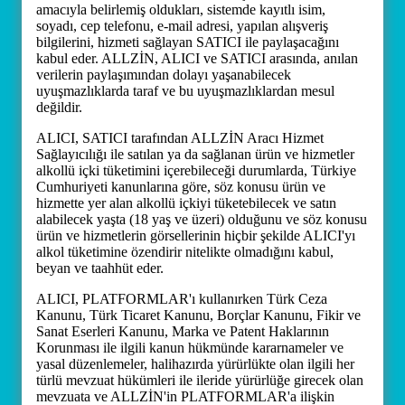
amacıyla belirlemiş oldukları, sistemde kayıtlı isim,
soyadı, cep telefonu, e-mail adresi, yapılan alışveriş
bilgilerini, hizmeti sağlayan SATICI ile paylaşacağını
kabul eder. ALLZİN, ALICI ve SATICI arasında, anılan
verilerin paylaşımından dolayı yaşanabilecek
uyuşmazlıklarda taraf ve bu uyuşmazlıklardan mesul
değildir.
ALICI, SATICI tarafından ALLZİN Aracı Hizmet
Sağlayıcılığı ile satılan ya da sağlanan ürün ve hizmetler
alkollü içki tüketimini içerebileceği durumlarda, Türkiye
Cumhuriyeti kanunlarına göre, söz konusu ürün ve
hizmette yer alan alkollü içkiyi tüketebilecek ve satın
alabilecek yaşta (18 yaş ve üzeri) olduğunu ve söz konusu
ürün ve hizmetlerin görsellerinin hiçbir şekilde ALICI'yı
alkol tüketimine özendirir nitelikte olmadığını kabul,
beyan ve taahhüt eder.
ALICI, PLATFORMLAR'ı kullanırken Türk Ceza
Kanunu, Türk Ticaret Kanunu, Borçlar Kanunu, Fikir ve
Sanat Eserleri Kanunu, Marka ve Patent Haklarının
Korunması ile ilgili kanun hükmünde kararnameler ve
yasal düzenlemeler, halihazırda yürürlükte olan ilgili her
türlü mevzuat hükümleri ile ileride yürürlüğe girecek olan
mevzuata ve ALLZİN'in PLATFORMLAR'a ilişkin