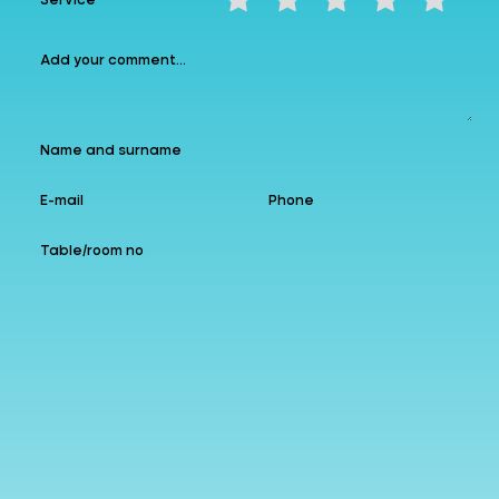
Service
❮
❯
Instagram
allzin
Google
Follow us
Add to Favourites
Leave a comment