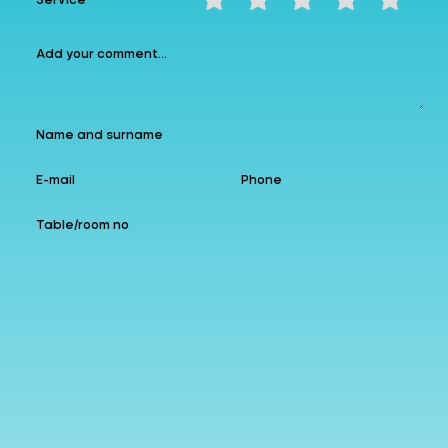
Service
❮
❯
Instagram
allzin
Google
Follow us
Add to Favourites
Leave a comment