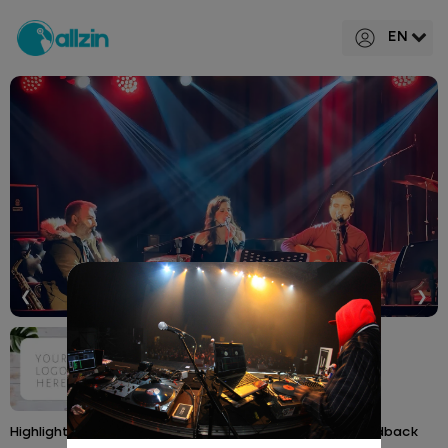
EN
❮
❯
Holly Stone Batman
@hollystonebatman
Highlights
Menu
Events
Feedback