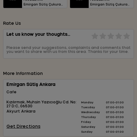
Emirgan Sütiş Çukurambar
Emirgan Sütiş Çukurambar
Rate Us
Let us know your thoughts...
Please send your suggestions, complaints and comments that
you want to share with us from this area. Thanks for your time.
More Information
Emirgan Sütiş Ankara
Cafe
Kızılırmak, Muhsin Yazıcıoğlu Cd. No:
Monday
07:00-01:00
27 D:C, 06530
Tuesday
07:00-01:00
Akyurt
Ankara
Wednesday
07:00-01:00
Thursday
07:00-01:00
Friday
07:00-01:00
Get Directions
Saturday
07:00-01:00
Sunday
07:00-01:00