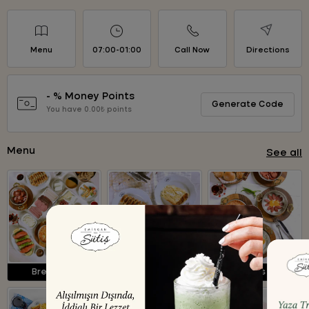
Menu
07:00-01:00
Call Now
Directions
- % Money Points
Generate Code
You have 0.00₺ points
Menu
See all
Breakfast
Pastries & Buns
Eggs