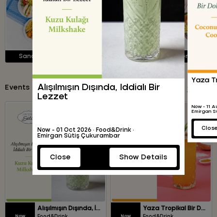
Sandwiches
Wraps
Burgers
Yaza T
Alışılmışın Dışında, İddialı Bir
Events
See all
Lezzet
Emirgan S
Clos
Now - 01 Oct 2026 · Food&Drink ·
Emirgan Sütiş Çukurambar
Close
Show Details
Alışılmışın Dışında, İddialı Bir Lezzet
Yaza Tropikal Bir Dokunuş
Now
Now
Food&Drink
Food&Drink