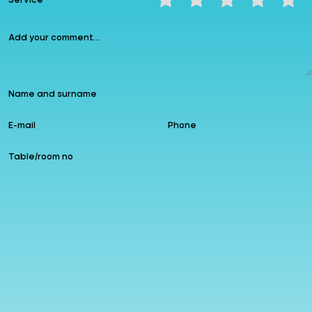
Service
Instagram
allzin
Google
Follow us
Add to Favourites
Leave a comment