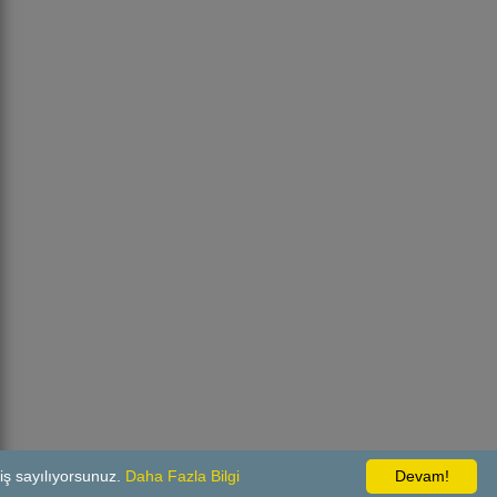
iş sayılıyorsunuz.
Daha Fazla Bilgi
Devam!