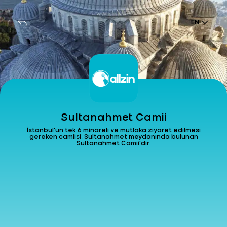
EN
Sultanahmet Camii
İstanbul'un tek 6 minareli ve mutlaka ziyaret edilmesi
gereken camiisi, Sultanahmet meydanında bulunan
Sultanahmet Camii'dir.