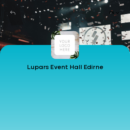
EN
Lupars Event Hall Edirne