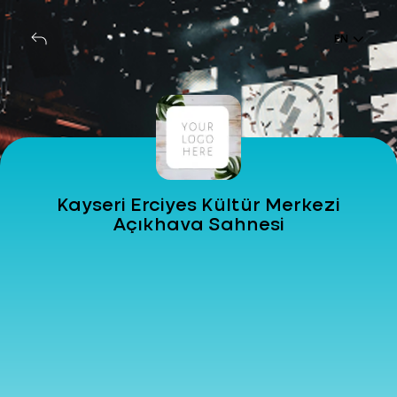
EN
Kayseri Erciyes Kültür Merkezi
Açıkhava Sahnesi