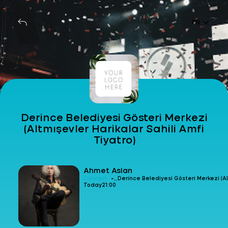
EN
Derince Belediyesi Gösteri Merkezi
(Altmışevler Harikalar Sahili Amfi
Tiyatro)
Ahmet Aslan
-
Concert
Derince Belediyesi Gösteri Merkezi (Al
Today
21:00