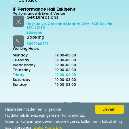
Contact
IF Performance Hall Eskişehir
Performance & Event Venue
Get Directions
Hoşnudiye, Cassaba Modern AVM, 748. Sok No:
3/A, 26130
Eskişehir
Booking
5392060226
Working Hours
Monday
19:00-03:00
Tuesday
19:00-03:00
Wednesday
19:00-03:00
Thursday
19:00-03:00
Friday
19:00-03:00
Saturday
19:00-03:00
Sunday
19:00-03:00
powered by
allzin
Hizmetlerimizden en iyi şekilde
Devam!
Terms
-
GDPR
-
Distance Selling
-
Delivery & Return
faydalanabilmeniz için çerezler kullanıyoruz.
Sitemizi kullanmaya devam ederek çerez kullanımını kabul etmiş
sayılıyorsunuz.
Daha Fazla Bilgi