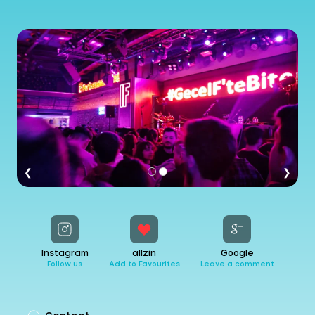
❮
❯
Instagram
allzin
Google
Follow us
Add to Favourites
Leave a comment