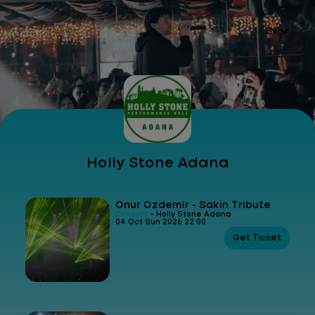
EN
Holly Stone Adana
Onur Özdemir - Sakin Tribute
Concert
- Holly Stone Adana
04 Oct Sun 2026 22:00
Get Ticket