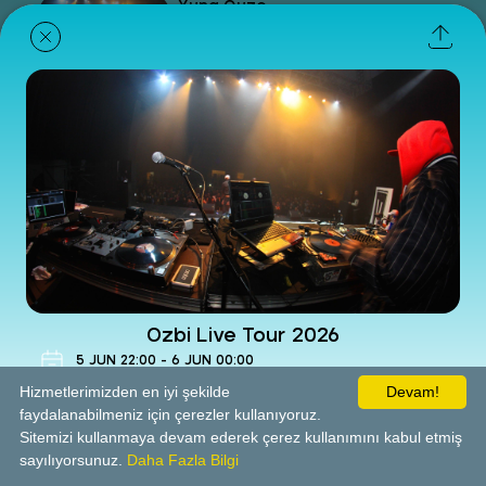
Yung Ouzo
Concert
- Holly Stone Adana
07 Oct Wed 2026 22:00
Get Ticket
Ogün Sanlısoy
Concert
- Holly Stone Adana
11 Dec Fri 2026 21:00
Get Ticket
Ozbi Live Tour 2026
5
JUN
22:00
-
6
JUN
00:00
Concert
Hizmetlerimizden en iyi şekilde
Devam!
faydalanabilmeniz için çerezler kullanıyoruz.
Sitemizi kullanmaya devam ederek çerez kullanımını kabul etmiş
Holly Stone Adana
sayılıyorsunuz.
Daha Fazla Bilgi