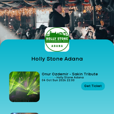
EN
Holly Stone Adana
Onur Özdemir - Sakin Tribute
Concert
- Holly Stone Adana
04 Oct Sun 2026 22:00
Get Ticket