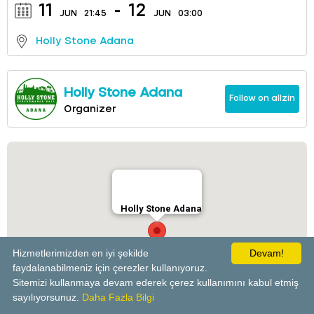
11
-
12
JUN
21:45
JUN
03:00
Holly Stone Adana
Holly Stone Adana
Follow on allzin
Organizer
Holly Stone Adana
Hizmetlerimizden en iyi şekilde
Devam!
faydalanabilmeniz için çerezler kullanıyoruz.
Sitemizi kullanmaya devam ederek çerez kullanımını kabul etmiş
powered by
sayılıyorsunuz.
Daha Fazla Bilgi