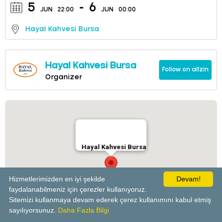
5
-
6
JUN
22:00
JUN
00:00
Hayal Kahvesi Bursa
Hayal Kahvesi Bursa
Follow on allzin
Organizer
Hayal Kahvesi Bursa
Hizmetlerimizden en iyi şekilde
Devam!
faydalanabilmeniz için çerezler kullanıyoruz.
Sitemizi kullanmaya devam ederek çerez kullanımını kabul etmiş
powered by
sayılıyorsunuz.
Daha Fazla Bilgi