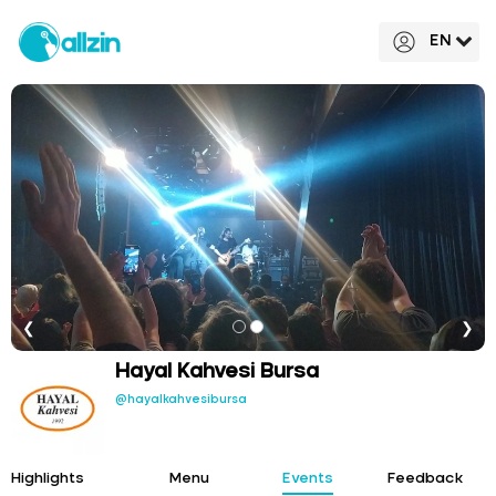
EN
❮
❯
Hayal Kahvesi Bursa
@hayalkahvesibursa
Highlights
Menu
Events
Feedback