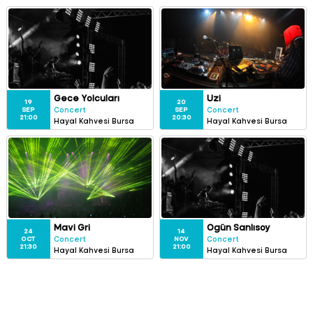
Gece Yolcuları
Uzi
19
20
SEP
SEP
Concert
Concert
21:00
20:30
Hayal Kahvesi Bursa
Hayal Kahvesi Bursa
Mavi Gri
Ogün Sanlısoy
24
14
OCT
NOV
Concert
Concert
21:30
21:00
Hayal Kahvesi Bursa
Hayal Kahvesi Bursa