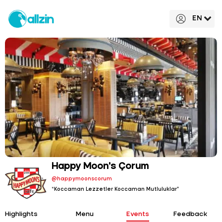
EN
Happy Moon's Çorum
@happymoonscorum
“Koccaman Lezzetler Koccaman Mutluluklar”
Highlights
Menu
Events
Feedback