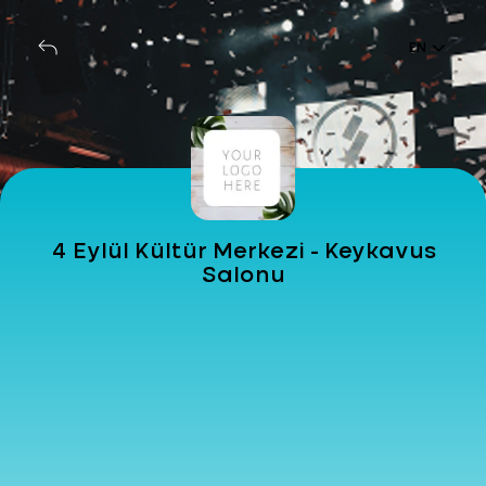
EN
4 Eylül Kültür Merkezi - Keykavus
Salonu