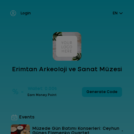
Login
EN
Erimtan Arkeoloji ve Sanat Müzesi
Wallet: 0.00₺
% -
Generate Code
Earn Money Point
Events
Müzede Gün Batımı Konserleri: Ceyhun
-
Güneş Flamenko Quartet