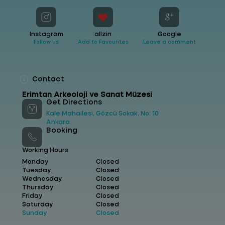
Öztürk・dans Flamenko Ankara Derneği’nin
kurucusu Ceyhun Güneş, müze terasta
gerçekleşecek Müzede Gün Batımı
Konserleri’nde sahne almaya hazırlanıyor. Bu
özel gecede kendisine Mert Baycan, Gökhan
Instagram
allzin
Google
Bilek ve Okyanus Damla Öztürk eşlik edecek.
Follow us
Add to Favourites
Leave a comment
Contact
Erimtan Arkeoloji ve Sanat Müzesi
Get Directions
Kale Mahallesi, Gözcü Sokak, No: 10
Ankara
Booking
Working Hours
Monday
Closed
Tuesday
Closed
Wednesday
Closed
Thursday
Closed
Friday
Closed
Saturday
Closed
Sunday
Closed