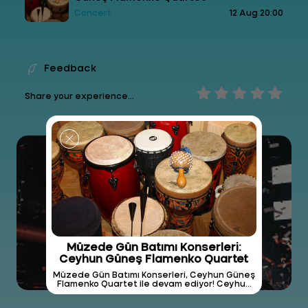
Concert
12 Aug 20:00
Feedback
Share your experience...
Müzede Gün Batımı Konserleri:
Ceyhun Güneş Flamenko Quartet
Müzede Gün Batımı Konserleri, Ceyhun Güneş
Flamenko Quartet ile devam ediyor! Ceyhun
Güneş・gitar Mert Baycan・perküsyon
Gökhan Bilek・kontrbas Okyanus Damla