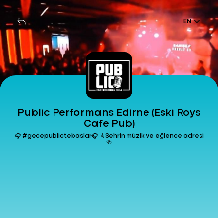
EN
Public Performans Edirne (Eski Roys
Cafe Pub)
🎧 #gecepublictebaslar🎧 🎸Sehrin müzik ve eğlence adresi
🍻