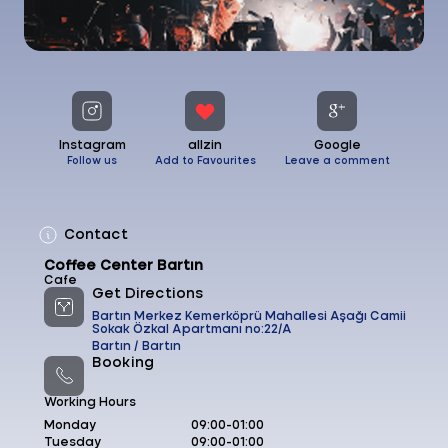
Instagram
allzin
Google
Follow us
Add to Favourites
Leave a comment
Contact
Coffee Center Bartın
Cafe
Get Directions
Bartın Merkez Kemerköprü Mahallesi Aşağı Camii
Sokak Özkal Apartmanı no:22/A
Bartın /
Bartın
Booking
Working Hours
Monday
09:00-01:00
Tuesday
09:00-01:00