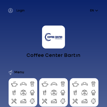
Login
EN
Coffee Center Bartın
Menu