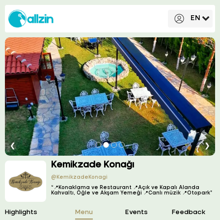
EN
❮
❯
Kemikzade Konağı
@KemikzadeKonagi
“📍Konaklama ve Restaurant 📍Açık ve Kapalı Alanda
Kahvaltı, Öğle ve Akşam Yemeği 📍Canlı müzik 📍Otopark”
Highlights
Menu
Events
Feedback