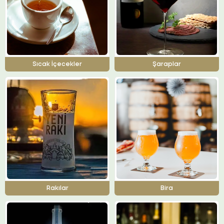
Sıcak İçecekler
Şaraplar
Rakılar
Bira