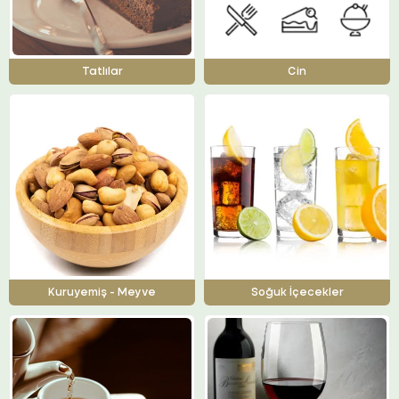
Tatlılar
Cin
Kuruyemiş - Meyve
Soğuk İçecekler