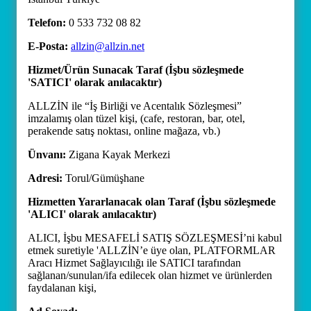
Telefon:
0 533 732 08 82
E-Posta:
allzin@allzin.net
Hizmet/Ürün Sunacak Taraf (İşbu sözleşmede
'SATICI' olarak anılacaktır)
ALLZİN ile “İş Birliği ve Acentalık Sözleşmesi”
imzalamış olan tüzel kişi, (cafe, restoran, bar, otel,
perakende satış noktası, online mağaza, vb.)
Ünvanı:
Zigana Kayak Merkezi
Adresi:
Torul/Gümüşhane
Hizmetten Yararlanacak olan Taraf (İşbu sözleşmede
'ALICI' olarak anılacaktır)
ALICI, İşbu MESAFELİ SATIŞ SÖZLEŞMESİ’ni kabul
etmek suretiyle 'ALLZİN’e üye olan, PLATFORMLAR
Aracı Hizmet Sağlayıcılığı ile SATICI tarafından
sağlanan/sunulan/ifa edilecek olan hizmet ve ürünlerden
faydalanan kişi,