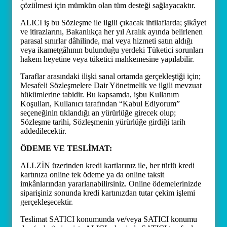
çözülmesi için mümkün olan tüm desteği sağlayacaktır.
ALICI iş bu Sözleşme ile ilgili çıkacak ihtilaflarda; şikâyet
ve itirazlarını, Bakanlıkça her yıl Aralık ayında belirlenen
parasal sınırlar dâhilinde, mal veya hizmeti satın aldığı
veya ikametgâhının bulunduğu yerdeki Tüketici sorunları
hakem heyetine veya tüketici mahkemesine yapılabilir.
Taraflar arasındaki ilişki sanal ortamda gerçekleştiği için;
Mesafeli Sözleşmelere Dair Yönetmelik ve ilgili mevzuat
hükümlerine tabidir. Bu kapsamda, işbu Kullanım
Koşulları, Kullanıcı tarafından “Kabul Ediyorum”
seçeneğinin tıklandığı an yürürlüğe girecek olup;
Sözleşme tarihi, Sözleşmenin yürürlüğe girdiği tarih
addedilecektir.
ÖDEME VE TESLİMAT:
ALLZİN üzerinden kredi kartlarınız ile, her türlü kredi
kartınıza online tek ödeme ya da online taksit
imkânlarından yararlanabilirsiniz. Online ödemelerinizde
siparişiniz sonunda kredi kartınızdan tutar çekim işlemi
gerçekleşecektir.
Teslimat SATICI konumunda ve/veya SATICI konumu