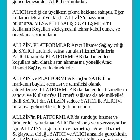
güncellemesinden ALICI sorumludur.
ALICI istediği an üyelikten çıkma hakkına sahiptir. Eğer
kullanıcı tekrar üyelik için ALLZİN'e başvuruda
bulunursa, MESAFELİ SATIŞ SÖZLEŞMESİ’ni
Kullanım Koşulları sözleşmesini tekrar kabul etmek ve
onaylamak zorundadır.
ALLZİN, PLATFORMLAR Aracı Hizmet Sağlayıcılığı
ile SATICI tarafında satışa sunulan hizmet/ürünlerin
ALICI tarafında PLATFORMLAR'da ilan edilen
koşullara tabi olarak satın alınmasına yönelik Aracı
Hizmet Sağlayıcılık etmektedir.
ALLZİN ve PLATFORMLAR hiçbir SATICI'nın
markanın bayisi, acentası ve temsilcisi olarak
addedilemez. PLATFORMLAR'da ilan edilen hizmetlerin
satıcısı ve Kullanıcı'ya Hizmet'i sağlamakla tek mükellef
ilgili SATICI’dır. ALLZİN sadece SATICI ile ALICI'yi
bir araya getirmekle olduğu bilinmelidir.
ALLZİN'in PLATFORMLAR'da sunduğu hizmet ve
ürünlerden yararlanan ALICI'lar sipariş ve rezervasyonlar
için ALLZİN'ın ilgili ürün ve hizmet için Aracı Hizmet
Sağlayıcısı olduğu SATICI ve ALICI arasında gerçekleşir.
ALLZİN bu sürece dahil olmaz. ALLZİN, rezervasyon