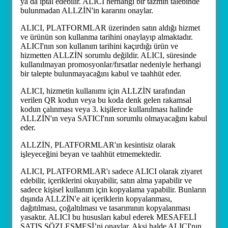
ya da iptal edebilir. ALICI herhangi bir tazmin talebinde
bulunmadan ALLZİN'in kararını onaylar.
ALICI, PLATFORMLAR üzerinden satın aldığı hizmet
ve ürünün son kullanma tarihini onaylayıp almaktadır.
ALICI'nın son kullanım tarihini kaçırdığı ürün ve
hizmetten ALLZİN sorumlu değildir. ALICI, süresinde
kullanılmayan promosyonlar/fırsatlar nedeniyle herhangi
bir talepte bulunmayacağını kabul ve taahhüt eder.
ALICI, hizmetin kullanımı için ALLZİN tarafından
verilen QR kodun veya bu koda denk gelen rakamsal
kodun çalınması veya 3. kişilerce kullanılması halinde
ALLZİN'ın veya SATICI'nın sorumlu olmayacağını kabul
eder.
ALLZİN, PLATFORMLAR'ın kesintisiz olarak
işleyeceğini beyan ve taahhüt etmemektedir.
ALICI, PLATFORMLAR'ı sadece ALICI olarak ziyaret
edebilir, içeriklerini okuyabilir, satın alma yapabilir ve
sadece kişisel kullanım için kopyalama yapabilir. Bunların
dışında ALLZİN'e ait içeriklerin kopyalanması,
dağıtılması, çoğaltılması ve tasarımının kopyalanması
yasaktır. ALICI bu hususları kabul ederek MESAFELİ
SATIŞ SÖZLEŞMESİ’ni onaylar. Aksi halde ALICI'nın