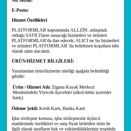
Ad Soyad:
E-Posta:
Hizmet Özellikleri
PLATFORMLAR kapsamında ALLZİN, anlaşmalı
olduğu SATICI'ların sunacağı hizmetleri ve ürünleri
PLATFORMLAR'da ilan edecek; ALICI ise bu hizmetleri
ve ürünleri PLATFORMLAR 'da belirlenen koşullara tabi
olarak satın alacaktır.
ÜRÜN/HİZMET BİLGİLERİ:
Yararlanılan ürün/hizmetin niteliği aşağıda belirtildiği
gibidir:
Ürün / Hizmet Adı:
Zigana Kayak Merkezi
Menüsündeki Yiyecek-İçecekler (alkol-tütün içerenler
hariç)
Ödeme Şekli:
Kredi Kartı, Banka Kartı
İşbu sözleşme konusu, işbu sözleşmenin üçüncü
maddesinde özellikleri ve satış fiyatı belirtilen ürün ile
ilgili olarak tarafların hak ve yükümlülüklerinin tespitidir.