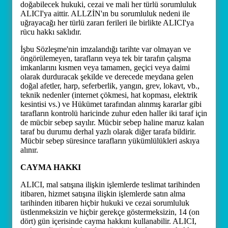
doğabilecek hukuki, cezai ve mali her türlü sorumluluk
ALICI'ya aittir. ALLZİN'ın bu sorumluluk nedeni ile
uğrayacağı her türlü zararı ferileri ile birlikte ALICI'ya
rücu hakkı saklıdır.
İşbu Sözleşme'nin imzalandığı tarihte var olmayan ve
öngörülemeyen, tarafların veya tek bir tarafın çalışma
imkanlarını kısmen veya tamamen, geçici veya daimi
olarak durduracak şekilde ve derecede meydana gelen
doğal afetler, harp, seferberlik, yangın, grev, lokavt, vb.,
teknik nedenler (internet çökmesi, hat kopması, elektrik
kesintisi vs.) ve Hükümet tarafından alınmış kararlar gibi
tarafların kontrolü haricinde zuhur eden haller iki taraf için
de mücbir sebep sayılır. Mücbir sebep haline maruz kalan
taraf bu durumu derhal yazlı olarak diğer tarafa bildirir.
Mücbir sebep süresince tarafların yükümlülükleri askıya
alınır.
CAYMA HAKKI
ALICI, mal satışına ilişkin işlemlerde teslimat tarihinden
itibaren, hizmet satışına ilişkin işlemlerde satın alma
tarihinden itibaren hiçbir hukuki ve cezai sorumluluk
üstlenmeksizin ve hiçbir gerekçe göstermeksizin, 14 (on
dört) gün içerisinde cayma hakkını kullanabilir. ALICI,