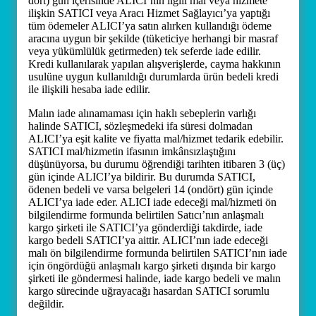
dört) gün içerisinde ALICI’nın ilgili mal veya hizmete
ilişkin SATICI veya Aracı Hizmet Sağlayıcı’ya yaptığı
tüm ödemeler ALICI’ya satın alırken kullandığı ödeme
aracına uygun bir şekilde (tüketiciye herhangi bir masraf
veya yükümlülük getirmeden) tek seferde iade edilir.
Kredi kullanılarak yapılan alışverişlerde, cayma hakkının
usulüne uygun kullanıldığı durumlarda ürün bedeli kredi
ile ilişkili hesaba iade edilir.
Malın iade alınamaması için haklı sebeplerin varlığı
halinde SATICI, sözleşmedeki ifa süresi dolmadan
ALICI’ya eşit kalite ve fiyatta mal/hizmet tedarik edebilir.
SATICI mal/hizmetin ifasının imkânsızlaştığını
düşünüyorsa, bu durumu öğrendiği tarihten itibaren 3 (üç)
gün içinde ALICI’ya bildirir. Bu durumda SATICI,
ödenen bedeli ve varsa belgeleri 14 (ondört) gün içinde
ALICI’ya iade eder. ALICI iade edeceği mal/hizmeti ön
bilgilendirme formunda belirtilen Satıcı’nın anlaşmalı
kargo şirketi ile SATICI’ya gönderdiği takdirde, iade
kargo bedeli SATICI’ya aittir. ALICI’nın iade edeceği
malı ön bilgilendirme formunda belirtilen SATICI’nın iade
için öngördüğü anlaşmalı kargo şirketi dışında bir kargo
şirketi ile göndermesi halinde, iade kargo bedeli ve malın
kargo sürecinde uğrayacağı hasardan SATICI sorumlu
değildir.