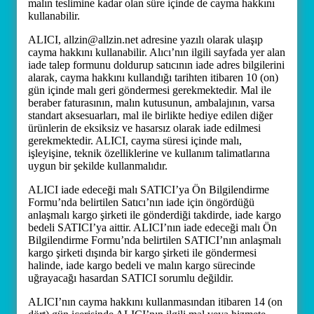
malın teslimine kadar olan süre içinde de cayma hakkını
kullanabilir.
ALICI, allzin@allzin.net adresine yazılı olarak ulaşıp
cayma hakkını kullanabilir. Alıcı’nın ilgili sayfada yer alan
iade talep formunu doldurup satıcının iade adres bilgilerini
alarak, cayma hakkını kullandığı tarihten itibaren 10 (on)
gün içinde malı geri göndermesi gerekmektedir. Mal ile
beraber faturasının, malın kutusunun, ambalajının, varsa
standart aksesuarları, mal ile birlikte hediye edilen diğer
ürünlerin de eksiksiz ve hasarsız olarak iade edilmesi
gerekmektedir. ALICI, cayma süresi içinde malı,
işleyişine, teknik özelliklerine ve kullanım talimatlarına
uygun bir şekilde kullanmalıdır.
ALICI iade edeceği malı SATICI’ya Ön Bilgilendirme
Formu’nda belirtilen Satıcı’nın iade için öngördüğü
anlaşmalı kargo şirketi ile gönderdiği takdirde, iade kargo
bedeli SATICI’ya aittir. ALICI’nın iade edeceği malı Ön
Bilgilendirme Formu’nda belirtilen SATICI’nın anlaşmalı
kargo şirketi dışında bir kargo şirketi ile göndermesi
halinde, iade kargo bedeli ve malın kargo sürecinde
uğrayacağı hasardan SATICI sorumlu değildir.
ALICI’nın cayma hakkını kullanmasından itibaren 14 (on