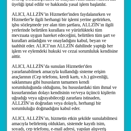
üyeliği iptal edilir ve hakkında yasal işlem başlatılır.
ALICI, ALLZİN’in Hizmetler'inden faydalanırken ve
Hizmetler'le ilgili herhangi bir işlemi yerine getirirken,
işbu sözleşmede yer alan tüm şartlara, ALLZİN’ın ilgili
yerlerinde belirtilen kurallara ve yürürlükteki tüm
mevzuata uygun hareket edeceğini, belirtilen tüm şart ve
kuralları anladığını ve onayladığını kabul, beyan ve
taahhüt eder. ALICI’nın ALLZİN dahilinde yaptığı her
işlem ve eylemdeki hukuki ve cezai sorumluluk kendisine
aittir.
ALICI, ALLZİN’da sunulan Hizmetler'den
yararlanabilmek amacıyla kullandığı sisteme erişim
araçlarının (Cep telefonu, kredi kartı, v.b.) güvenliği,
saklanması gibi hususların tamamen kendi
sorumluluğunda olduğunu, bu hususlardaki tüm ihmal ve
kusurlarından dolayı kendisinin ve/veya üçüncü kişilerin
uğradığı veya uğrayabileceği zararlara istinaden,
ALLZİN’ın doğrudan veya dolaylı, herhangi bir
sorumluluğu doğmadığını kabul eder.
ALICI, ALLZİN’ın, hizmetin etkin şekilde sunulabilmesi
amacıyla belirlemiş oldukları, sistemde kayıtlı isim,
soyadı, cep telefonu, e-mail adresi, yapılan alışveriş