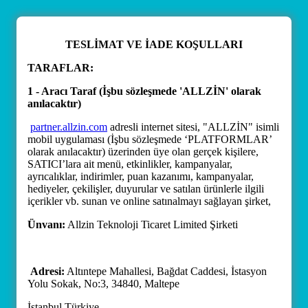
TESLİMAT VE İADE KOŞULLARI
TARAFLAR:
1 - Aracı Taraf (İşbu sözleşmede 'ALLZİN' olarak
anılacaktır)
partner.allzin.com
adresli internet sitesi, "ALLZİN" isimli
mobil uygulaması (İşbu sözleşmede ‘PLATFORMLAR’
olarak anılacaktır) üzerinden üye olan gerçek kişilere,
SATICI’lara ait menü, etkinlikler, kampanyalar,
ayrıcalıklar, indirimler, puan kazanımı, kampanyalar,
hediyeler, çekilişler, duyurular ve satılan ürünlerle ilgili
içerikler vb. sunan ve online satınalmayı sağlayan şirket,
Ünvanı:
Allzin Teknoloji Ticaret Limited Şirketi
Adresi:
Altıntepe Mahallesi, Bağdat Caddesi, İstasyon
Yolu Sokak, No:3, 34840, Maltepe
İstanbul Türkiye