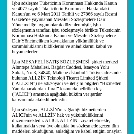
İşbu sözleşme Tüketicinin Korunması Hakkında Kanun
ve 4077 sayılı Tüketicilerin Korunması Hakkındaki
Kanun'un ve 6 Mart 2011 Tarihli ve 27866 sayılı Resmi
Gazete'de yayınlanan Mesafeli Sözleşmelere Dair
Yönetmeliğe uygun olarak düzenlenmiştir, işbu
sözleşmenin tarafları işbu sözleşmeyle birlikte Tüketicinin
Korunması Hakkında Kanun ve Mesafeli Sözleşmelere
Dair Yönetmelikten kaynaklanan yükümlülük ve
sorumluluklarını bildiklerini ve anladıklarını kabul ve
beyan ederler.
İşbu MESAFELİ SATIŞ SÖZLEŞMESİ, şirket merkezi
Altıntepe Mahallesi, Bağdat Caddesi, İstasyon Yolu
Sokak, No:3, 34840, Maltepe /İstanbul Türkiye adresinde
bulunan ALLZİN Teknoloji Ticaret Limited Şirketi
(“ALLZİN”) ile adı/soyadı ve iletişim bilgileri “Hizmetten
Yararlanacak olan Taraf” kısmında belirtilen kişi
(“ALICI”) arasında aşağıdaki hüküm ver şartlar
kapsamında akdedilmektedir.
İşbu sözleşme, ALLZİN'ın sağladığı hizmetlerden
ALICI'nin ve ALLZİN hak ve yükümlülüklerini
düzenlemektedir. ALICI, ALLZİN'ı ziyaret etmekle,
kullanmakla veya üye olmakla bu sözleşmede geçen tüm
maddeleri okuduğunu, anladığını ve kabul ettiğini onaylar.