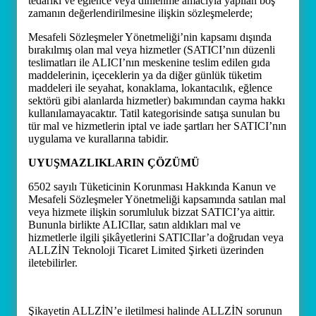
tedariki ve eğlence veya dinlenme amacıyla yapılan boş
zamanın değerlendirilmesine ilişkin sözleşmelerde;
Mesafeli Sözleşmeler Yönetmeliği’nin kapsamı dışında
bırakılmış olan mal veya hizmetler (SATICI’nın düzenli
teslimatları ile ALICI’nın meskenine teslim edilen gıda
maddelerinin, içeceklerin ya da diğer günlük tüketim
maddeleri ile seyahat, konaklama, lokantacılık, eğlence
sektörü gibi alanlarda hizmetler) bakımından cayma hakkı
kullanılamayacaktır. Tatil kategorisinde satışa sunulan bu
tür mal ve hizmetlerin iptal ve iade şartları her SATICI’nın
uygulama ve kurallarına tabidir.
UYUŞMAZLIKLARIN ÇÖZÜMÜ
6502 sayılı Tüketicinin Korunması Hakkında Kanun ve
Mesafeli Sözleşmeler Yönetmeliği kapsamında satılan mal
veya hizmete ilişkin sorumluluk bizzat SATICI’ya aittir.
Bununla birlikte ALICIlar, satın aldıkları mal ve
hizmetlerle ilgili şikâyetlerini SATICIlar’a doğrudan veya
ALLZİN Teknoloji Ticaret Limited Şirketi üzerinden
iletebilirler.
Şikayetin ALLZİN’e iletilmesi halinde ALLZİN sorunun