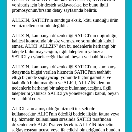
ve sipariş için bir destek sağlayacaksa ise bunu ilgili
promosyonun/fırsatın detay sayfasında belirtir.
ALLZİN, SATICI'nın sunduğu eksik, kötü sunduğu ürün
ve hizmetten sorumlu değildir.
ALLZİN, kampanya düzenlediği SATICI'nın doğruluğu,
kalitesi konusunda bir söz vermez ve sorumluluk kabul
etmez. ALICI, ALLZİN' den bu nedenlerle herhangi bir
talepte bulunmayacağını, ilgili taleplerini yalnızca
SATICI'ya yönelteceğini kabul, beyan ve taahhüt eder.
ALLZİN, kampanya düzenlediği SATICI'nın, kampanya
detayında bilgisi verilen hizmetin SATICI'nın taahhüt
ettiği biçimde sağlayacağı yönünde hiçbir garantisi ve
taahhüdü bulunmadığını ve ALICI, ALLZİN' den bu
nedenlerle herhangi bir talepte bulunmayacağını, ilgili
taleplerini yalnızca SATICI'ya yönelteceğini kabul, beyan
ve taahhüt eder.
ALICI satın almış olduğu hizmeti tek seferde
kullanacaktır. ALICI'nın ödediği bedele ilişkin fatura veya
fiş, hizmetin kullanılması sırasında SATICI tarafından
düzenlenerek ALICI'ya verilecektir. ALLZİN hizmetin
sağlayıcısı/sunucusu veya ifa edicisi olmadığından bundan