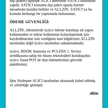
dışı (paket) siparişte ALICI adresinde SATICI tarafından
yapılır. SATICI konumu dışı paket sipariş hizmet
mesafesini kendisi belirler ve ALLZİN, SATICI’ya bu
konuda herhangi bir yaptırımda bulunamaz.
ÖDEME GÜVENLİĞİ:
ALLZİN, ödemelerde iyzico ödeme kuruluşu alt yapısı
kullanmakta ve tekrar kullanımın kolaylaştırmak için
kaydedilmesine izin verdiğiniz kart bilgileriniz ALLZİN
tarafından değil iyzico tarafından saklanmaktadır.
iyzico, BDDK lisansına ve PCI-DSS 1. Seviye
sertifikasına sahip bir finans teknolojileri kuruluşudur.
iyzico Sanal POS ile tüm ödemelerinizi güvenle
alabilirsiniz.
İşbu Sözleşme ALICI tarafından okunarak kabul edilmiş
ve yürürlüğe girmiştir.
allzin