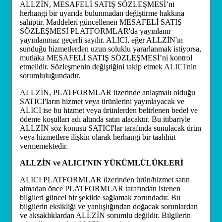
ALLZİN, MESAFELİ SATIŞ SÖZLEŞMESİ’ni
herhangi bir uyarıda bulunmadan değiştirme hakkına
sahiptir. Maddeleri güncellenen MESAFELİ SATIŞ
SÖZLEŞMESİ PLATFORMLAR'da yayınlanır
yayınlanmaz geçerli sayılır. ALICI, eğer ALLZİN'ın
sunduğu hizmetlerden uzun soluklu yararlanmak istiyorsa,
mutlaka MESAFELİ SATIŞ SÖZLEŞMESİ’ni kontrol
etmelidir. Sözleşmenin değiştiğini takip etmek ALICI'nin
sorumluluğundadır.
ALLZİN, PLATFORMLAR üzerinde anlaşmalı olduğu
SATICI'ların hizmet veya ürünlerini yayınlayacak ve
ALICI ise bu hizmet veya ürünlerden belirlenen bedel ve
ödeme koşulları adı altında satın alacaktır. Bu itibariyle
ALLZİN söz konusu SATICI'lar tarafında sunulacak ürün
veya hizmetlere ilişkin olarak herhangi bir taahhüt
vermemektedir.
ALLZİN ve ALICI'NIN YÜKÜMLÜLÜKLERİ
ALICI PLATFORMLAR üzerinden ürün/hizmet satın
almadan önce PLATFORMLAR tarafından istenen
bilgileri güncel bir şekilde sağlamak zorundadır. Bu
bilgilerin eksikliği ve yanlışlığından doğacak sorunlardan
ve aksaklıklardan ALLZİN sorumlu değildir. Bilgilerin