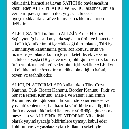
bilgilerini, hizmeti sağlayan SATICI ile paylaşacağını
kabul eder. ALLZİN, ALICI ve SATICI arasında, anılan
verilerin paylaşımından dolayı yaşanabilecek
uyuşmazlıklarda taraf ve bu uyuşmazlıklardan mesul
değildir.
ALICI, SATICI tarafından ALLZİN Aracı Hizmet
Sağlayıcılığı ile satılan ya da sağlanan ürün ve hizmetler
alkollü içki tüketimini içerebileceği durumlarda, Türkiye
Cumhuriyeti kanunlarına göre, söz konusu ürün ve
hizmette yer alan alkollü içkiyi tüketebilecek ve satın
alabilecek yaşta (18 yaş ve üzeri) olduğunu ve söz konusu
ürün ve hizmetlerin görsellerinin hiçbir şekilde ALICI'yı
alkol tüketimine özendirir nitelikte olmadığını kabul,
beyan ve taahhüt eder.
ALICI, PLATFORMLAR'ı kullanırken Türk Ceza
Kanunu, Türk Ticaret Kanunu, Borçlar Kanunu, Fikir ve
Sanat Eserleri Kanunu, Marka ve Patent Haklarının
Korunması ile ilgili kanun hükmünde kararnameler ve
yasal düzenlemeler, halihazırda yürürlükte olan ilgili her
türlü mevzuat hükümleri ile ileride yürürlüğe girecek olan
mevzuata ve ALLZİN'in PLATFORMLAR'a ilişkin
olarak yayımlayacağı bildirimlere uymayı kabul eder.
Bildirimlere ve yasalara aykırı kullanım sebebiyle