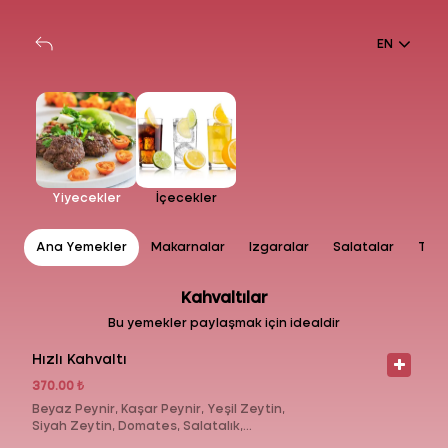
EN
Yiyecekler
İçecekler
ar
Ana Yemekler
Makarnalar
Izgaralar
Salatalar
Tatlı
Kahvaltılar
Bu yemekler paylaşmak için idealdir
Hızlı Kahvaltı
370.00 ₺
Beyaz Peynir, Kaşar Peynir, Yeşil Zeytin,
Siyah Zeytin, Domates, Salatalık,
Tereyağı, Haşlanmış Yumurta,1 Çay