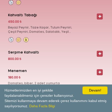
Kahvaltı Tabağı
450.00 ₺
Beyaz Peynir, Taze Kaşar, Tulum Peyniri,
Çeçil Peyniri, Domates, Salatalık, Yeşil
ve Siyah Zeytin, Reçel, Bal, Tereyağı,
Sigara Böreği, Haşlanmış Yumurta,
Çikolata, Salam, 1 Potçay
Serpme Kahvaltı
800.00 ₺
Menemen
180.00 ₺
Domates, biber, 2 adet yumurta
Hizmetlerimizden en iyi şekilde
Devam!
faydalanabilmeniz için çerezler kullanıyoruz.
Sitemizi kullanmaya devam ederek çerez kullanımını kabul etmiş
Sucuklu Menemen
sayılıyorsunuz.
Daha Fazla Bilgi
160.00 ₺