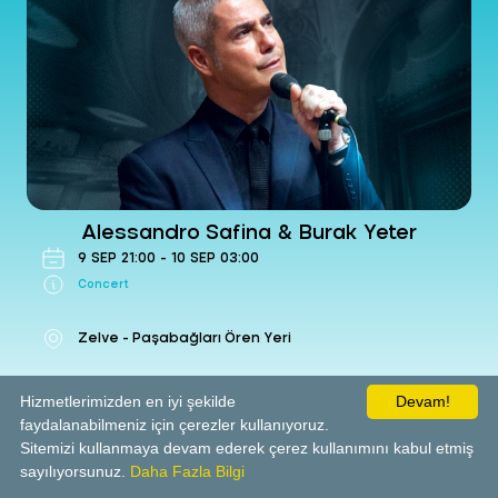
Alessandro Safina & Burak Yeter
-
Concert
Zelve - Paşabağları Ören Yeri
09 Sep Wed 2026 21:00
Get Ticket
Alessandro Safina & Burak Yeter
9
SEP
21:00
-
10
SEP
03:00
Concert
Zelve - Paşabağları Ören Yeri
Hizmetlerimizden en iyi şekilde
Devam!
faydalanabilmeniz için çerezler kullanıyoruz.
Get Ticket
Sitemizi kullanmaya devam ederek çerez kullanımını kabul etmiş
sayılıyorsunuz.
Daha Fazla Bilgi