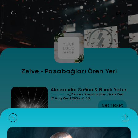
EN
Zelve - Paşabağları Ören Yeri
Alessandro Safina & Burak Yeter
-
Concert
Zelve - Paşabağları Ören Yeri
12 Aug Wed 2026 21:00
Get Ticket