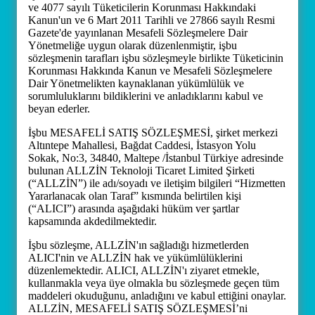
ve 4077 sayılı Tüketicilerin Korunması Hakkındaki
Kanun'un ve 6 Mart 2011 Tarihli ve 27866 sayılı Resmi
Gazete'de yayınlanan Mesafeli Sözleşmelere Dair
Yönetmeliğe uygun olarak düzenlenmiştir, işbu
sözleşmenin tarafları işbu sözleşmeyle birlikte Tüketicinin
Korunması Hakkında Kanun ve Mesafeli Sözleşmelere
Dair Yönetmelikten kaynaklanan yükümlülük ve
sorumluluklarını bildiklerini ve anladıklarını kabul ve
beyan ederler.
İşbu MESAFELİ SATIŞ SÖZLEŞMESİ, şirket merkezi
Altıntepe Mahallesi, Bağdat Caddesi, İstasyon Yolu
Sokak, No:3, 34840, Maltepe /İstanbul Türkiye adresinde
bulunan ALLZİN Teknoloji Ticaret Limited Şirketi
(“ALLZİN”) ile adı/soyadı ve iletişim bilgileri “Hizmetten
Yararlanacak olan Taraf” kısmında belirtilen kişi
(“ALICI”) arasında aşağıdaki hüküm ver şartlar
kapsamında akdedilmektedir.
İşbu sözleşme, ALLZİN'ın sağladığı hizmetlerden
ALICI'nin ve ALLZİN hak ve yükümlülüklerini
düzenlemektedir. ALICI, ALLZİN'ı ziyaret etmekle,
kullanmakla veya üye olmakla bu sözleşmede geçen tüm
maddeleri okuduğunu, anladığını ve kabul ettiğini onaylar.
ALLZİN, MESAFELİ SATIŞ SÖZLEŞMESİ’ni