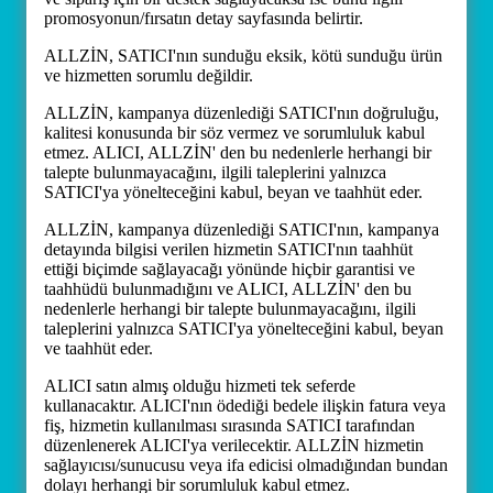
promosyonun/fırsatın detay sayfasında belirtir.
ALLZİN, SATICI'nın sunduğu eksik, kötü sunduğu ürün
ve hizmetten sorumlu değildir.
ALLZİN, kampanya düzenlediği SATICI'nın doğruluğu,
kalitesi konusunda bir söz vermez ve sorumluluk kabul
etmez. ALICI, ALLZİN' den bu nedenlerle herhangi bir
talepte bulunmayacağını, ilgili taleplerini yalnızca
SATICI'ya yönelteceğini kabul, beyan ve taahhüt eder.
ALLZİN, kampanya düzenlediği SATICI'nın, kampanya
detayında bilgisi verilen hizmetin SATICI'nın taahhüt
ettiği biçimde sağlayacağı yönünde hiçbir garantisi ve
taahhüdü bulunmadığını ve ALICI, ALLZİN' den bu
nedenlerle herhangi bir talepte bulunmayacağını, ilgili
taleplerini yalnızca SATICI'ya yönelteceğini kabul, beyan
ve taahhüt eder.
ALICI satın almış olduğu hizmeti tek seferde
kullanacaktır. ALICI'nın ödediği bedele ilişkin fatura veya
fiş, hizmetin kullanılması sırasında SATICI tarafından
düzenlenerek ALICI'ya verilecektir. ALLZİN hizmetin
sağlayıcısı/sunucusu veya ifa edicisi olmadığından bundan
dolayı herhangi bir sorumluluk kabul etmez.