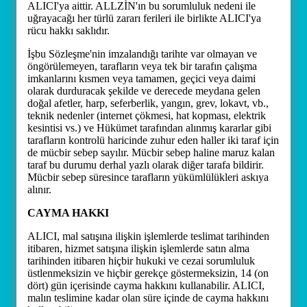
ALICI'ya aittir. ALLZİN'ın bu sorumluluk nedeni ile
uğrayacağı her türlü zararı ferileri ile birlikte ALICI'ya
rücu hakkı saklıdır.
İşbu Sözleşme'nin imzalandığı tarihte var olmayan ve
öngörülemeyen, tarafların veya tek bir tarafın çalışma
imkanlarını kısmen veya tamamen, geçici veya daimi
olarak durduracak şekilde ve derecede meydana gelen
doğal afetler, harp, seferberlik, yangın, grev, lokavt, vb.,
teknik nedenler (internet çökmesi, hat kopması, elektrik
kesintisi vs.) ve Hükümet tarafından alınmış kararlar gibi
tarafların kontrolü haricinde zuhur eden haller iki taraf için
de mücbir sebep sayılır. Mücbir sebep haline maruz kalan
taraf bu durumu derhal yazlı olarak diğer tarafa bildirir.
Mücbir sebep süresince tarafların yükümlülükleri askıya
alınır.
CAYMA HAKKI
ALICI, mal satışına ilişkin işlemlerde teslimat tarihinden
itibaren, hizmet satışına ilişkin işlemlerde satın alma
tarihinden itibaren hiçbir hukuki ve cezai sorumluluk
üstlenmeksizin ve hiçbir gerekçe göstermeksizin, 14 (on
dört) gün içerisinde cayma hakkını kullanabilir. ALICI,
malın teslimine kadar olan süre içinde de cayma hakkını