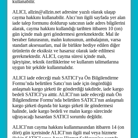
kullanabilir.
ALICI, allzin@allzin.net adresine yazılı olarak ulaşıp
cayma hakkını kullanabilir. Alıcı’nın ilgili sayfada yer alan
iade talep formunu doldurup satıcının iade adres bilgilerini
alarak, cayma hakkını kullandığı tarihten itibaren 10 (on)
gün içinde malı geri göndermesi gerekmektedir. Mal ile
beraber faturasının, malın kutusunun, ambalajının, varsa
standart aksesuarları, mal ile birlikte hediye edilen diğer
ürünlerin de eksiksiz ve hasarsız olarak iade edilmesi
gerekmektedir. ALICI, cayma süresi içinde malı,
işleyişine, teknik özelliklerine ve kullanım talimatlarına
uygun bir şekilde kullanmalıdır.
ALICI iade edeceği malı SATICI’ya Ön Bilgilendirme
Formu’nda belirtilen Satıcı’nın iade için öngördüğü
anlaşmalı kargo şirketi ile gönderdiği takdirde, iade kargo
bedeli SATICI’ya aittir. ALICI’nın iade edeceği malı Ön
Bilgilendirme Formu’nda belirtilen SATICI’nın anlaşmalı
kargo şirketi dışında bir kargo şirketi ile göndermesi
halinde, iade kargo bedeli ve malın kargo sürecinde
uğrayacağı hasardan SATICI sorumlu değildir.
ALICI’nın cayma hakkını kullanmasından itibaren 14 (on
dört) gün içerisinde ALICI’nın ilgili mal veya hizmete