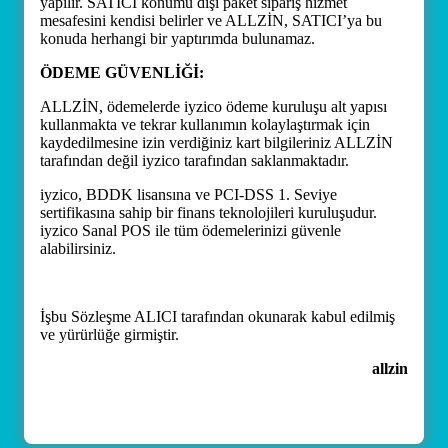
yapılır. SATICI konumu dışı paket sipariş hizmet
mesafesini kendisi belirler ve ALLZİN, SATICI’ya bu
konuda herhangi bir yaptırımda bulunamaz.
ÖDEME GÜVENLİĞİ:
ALLZİN, ödemelerde iyzico ödeme kuruluşu alt yapısı
kullanmakta ve tekrar kullanımın kolaylaştırmak için
kaydedilmesine izin verdiğiniz kart bilgileriniz ALLZİN
tarafından değil iyzico tarafından saklanmaktadır.
iyzico, BDDK lisansına ve PCI-DSS 1. Seviye
sertifikasına sahip bir finans teknolojileri kuruluşudur.
iyzico Sanal POS ile tüm ödemelerinizi güvenle
alabilirsiniz.
İşbu Sözleşme ALICI tarafından okunarak kabul edilmiş
ve yürürlüğe girmiştir.
allzin