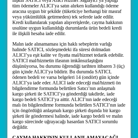
ilişkin SATICI veya Aracı Hizmet Sağlayıcı’ya yaptığı
tüm ödemeler ALICI’ya satın alırken kullandığı ödeme
aracına uygun bir şekilde (tüketiciye herhangi bir masraf
veya yükümlülük getirmeden) tek seferde iade edilir.
Kredi kullanılarak yapılan alışverişlerde, cayma hakkının
usulüne uygun kullanıldığı durumlarda ürün bedeli kredi
ile ilişkili hesaba iade edilir.
Malın iade alınamaması için haklı sebeplerin varlığı
halinde SATICI, sözleşmedeki ifa süresi dolmadan
ALICI’ya eşit kalite ve fiyatta mal/hizmet tedarik edebilir.
SATICI mal/hizmetin ifasının imkânsızlaştığını
düşünüyorsa, bu durumu öğrendiği tarihten itibaren 3 (üç)
gün içinde ALICI’ya bildirir. Bu durumda SATICI,
ödenen bedeli ve varsa belgeleri 14 (ondört) gün içinde
ALICI’ya iade eder. ALICI iade edeceği mal/hizmeti ön
bilgilendirme formunda belirtilen Satıcı’nın anlaşmalı
kargo şirketi ile SATICI’ya gönderdiği takdirde, iade
kargo bedeli SATICI’ya aittir. ALICI’nın iade edeceği
malı ön bilgilendirme formunda belirtilen SATICI’nın iade
için öngördüğü anlaşmalı kargo şirketi dışında bir kargo
şirketi ile göndermesi halinde, iade kargo bedeli ve malın
kargo sürecinde uğrayacağı hasardan SATICI sorumlu
değildir.
CAYMA HAKKININ KULLANILAMAYACAĞI