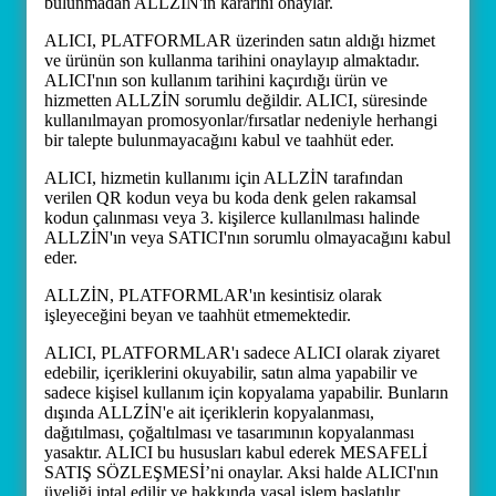
bulunmadan ALLZİN'in kararını onaylar.
ALICI, PLATFORMLAR üzerinden satın aldığı hizmet
ve ürünün son kullanma tarihini onaylayıp almaktadır.
ALICI'nın son kullanım tarihini kaçırdığı ürün ve
hizmetten ALLZİN sorumlu değildir. ALICI, süresinde
kullanılmayan promosyonlar/fırsatlar nedeniyle herhangi
bir talepte bulunmayacağını kabul ve taahhüt eder.
ALICI, hizmetin kullanımı için ALLZİN tarafından
verilen QR kodun veya bu koda denk gelen rakamsal
kodun çalınması veya 3. kişilerce kullanılması halinde
ALLZİN'ın veya SATICI'nın sorumlu olmayacağını kabul
eder.
ALLZİN, PLATFORMLAR'ın kesintisiz olarak
işleyeceğini beyan ve taahhüt etmemektedir.
ALICI, PLATFORMLAR'ı sadece ALICI olarak ziyaret
edebilir, içeriklerini okuyabilir, satın alma yapabilir ve
sadece kişisel kullanım için kopyalama yapabilir. Bunların
dışında ALLZİN'e ait içeriklerin kopyalanması,
dağıtılması, çoğaltılması ve tasarımının kopyalanması
yasaktır. ALICI bu hususları kabul ederek MESAFELİ
SATIŞ SÖZLEŞMESİ’ni onaylar. Aksi halde ALICI'nın
üyeliği iptal edilir ve hakkında yasal işlem başlatılır.