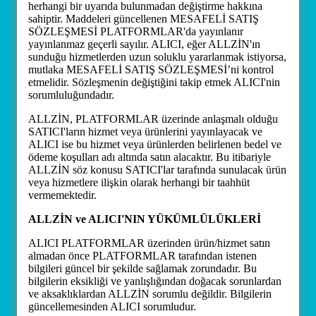
herhangi bir uyarıda bulunmadan değiştirme hakkına
sahiptir. Maddeleri güncellenen MESAFELİ SATIŞ
SÖZLEŞMESİ PLATFORMLAR'da yayınlanır
yayınlanmaz geçerli sayılır. ALICI, eğer ALLZİN'ın
sunduğu hizmetlerden uzun soluklu yararlanmak istiyorsa,
mutlaka MESAFELİ SATIŞ SÖZLEŞMESİ’ni kontrol
etmelidir. Sözleşmenin değiştiğini takip etmek ALICI'nin
sorumluluğundadır.
ALLZİN, PLATFORMLAR üzerinde anlaşmalı olduğu
SATICI'ların hizmet veya ürünlerini yayınlayacak ve
ALICI ise bu hizmet veya ürünlerden belirlenen bedel ve
ödeme koşulları adı altında satın alacaktır. Bu itibariyle
ALLZİN söz konusu SATICI'lar tarafında sunulacak ürün
veya hizmetlere ilişkin olarak herhangi bir taahhüt
vermemektedir.
ALLZİN ve ALICI'NIN YÜKÜMLÜLÜKLERİ
ALICI PLATFORMLAR üzerinden ürün/hizmet satın
almadan önce PLATFORMLAR tarafından istenen
bilgileri güncel bir şekilde sağlamak zorundadır. Bu
bilgilerin eksikliği ve yanlışlığından doğacak sorunlardan
ve aksaklıklardan ALLZİN sorumlu değildir. Bilgilerin
güncellemesinden ALICI sorumludur.