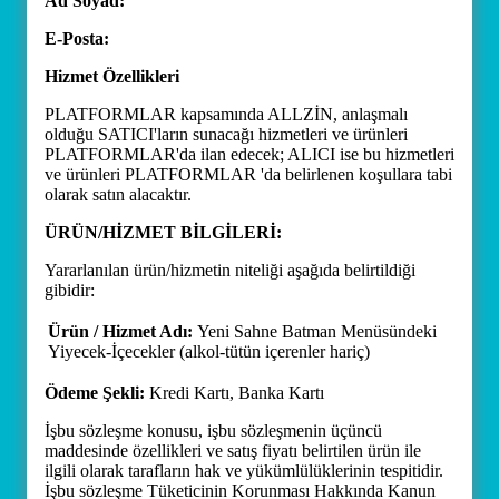
Ad Soyad:
E-Posta:
Hizmet Özellikleri
PLATFORMLAR kapsamında ALLZİN, anlaşmalı
olduğu SATICI'ların sunacağı hizmetleri ve ürünleri
PLATFORMLAR'da ilan edecek; ALICI ise bu hizmetleri
ve ürünleri PLATFORMLAR 'da belirlenen koşullara tabi
olarak satın alacaktır.
ÜRÜN/HİZMET BİLGİLERİ:
Yararlanılan ürün/hizmetin niteliği aşağıda belirtildiği
gibidir:
Ürün / Hizmet Adı:
Yeni Sahne Batman Menüsündeki
Yiyecek-İçecekler (alkol-tütün içerenler hariç)
Ödeme Şekli:
Kredi Kartı, Banka Kartı
İşbu sözleşme konusu, işbu sözleşmenin üçüncü
maddesinde özellikleri ve satış fiyatı belirtilen ürün ile
ilgili olarak tarafların hak ve yükümlülüklerinin tespitidir.
İşbu sözleşme Tüketicinin Korunması Hakkında Kanun