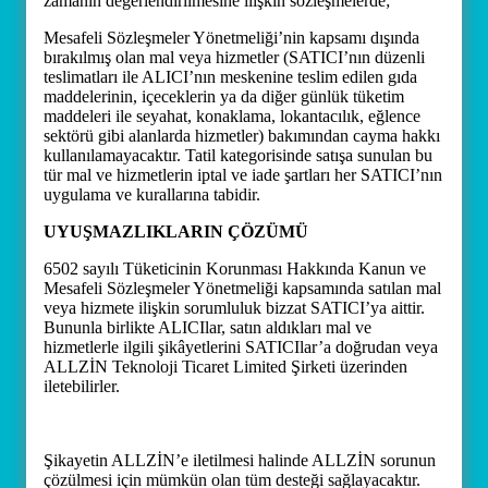
zamanın değerlendirilmesine ilişkin sözleşmelerde;
Mesafeli Sözleşmeler Yönetmeliği’nin kapsamı dışında
bırakılmış olan mal veya hizmetler (SATICI’nın düzenli
teslimatları ile ALICI’nın meskenine teslim edilen gıda
maddelerinin, içeceklerin ya da diğer günlük tüketim
maddeleri ile seyahat, konaklama, lokantacılık, eğlence
sektörü gibi alanlarda hizmetler) bakımından cayma hakkı
kullanılamayacaktır. Tatil kategorisinde satışa sunulan bu
tür mal ve hizmetlerin iptal ve iade şartları her SATICI’nın
uygulama ve kurallarına tabidir.
UYUŞMAZLIKLARIN ÇÖZÜMÜ
6502 sayılı Tüketicinin Korunması Hakkında Kanun ve
Mesafeli Sözleşmeler Yönetmeliği kapsamında satılan mal
veya hizmete ilişkin sorumluluk bizzat SATICI’ya aittir.
Bununla birlikte ALICIlar, satın aldıkları mal ve
hizmetlerle ilgili şikâyetlerini SATICIlar’a doğrudan veya
ALLZİN Teknoloji Ticaret Limited Şirketi üzerinden
iletebilirler.
Şikayetin ALLZİN’e iletilmesi halinde ALLZİN sorunun
çözülmesi için mümkün olan tüm desteği sağlayacaktır.