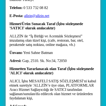
Telefon:
0 533 732 08 82
E-Posta:
allzin@allzin.net
Hizmet/Ürün Sunacak Taraf (İşbu sözleşmede
'SATICI' olarak anılacaktır)
ALLZİN ile “İş Birliği ve Acentalık Sözleşmesi”
imzalamış olan tüzel kişi, (cafe, restoran, bar, otel,
perakende satış noktası, online mağaza, vb.)
Ünvanı:
Yeni Sahne Batman
Adresi:
Gap, 2510. Sk. No:34, 72050
Hizmetten Yararlanacak olan Taraf (İşbu sözleşmede
'ALICI' olarak anılacaktır)
ALICI, İşbu MESAFELİ SATIŞ SÖZLEŞMESİ’ni kabul
etmek suretiyle 'ALLZİN’e üye olan, PLATFORMLAR
Aracı Hizmet Sağlayıcılığı ile SATICI tarafından
sağlanan/sunulan/ifa edilecek olan hizmet ve ürünlerden
faydalanan kişi,