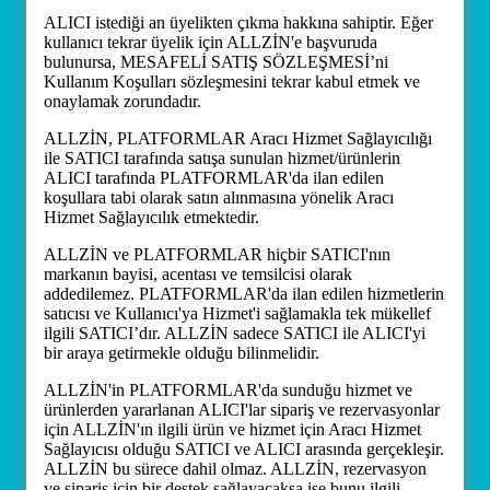
ALICI istediği an üyelikten çıkma hakkına sahiptir. Eğer
kullanıcı tekrar üyelik için ALLZİN'e başvuruda
bulunursa, MESAFELİ SATIŞ SÖZLEŞMESİ’ni
Kullanım Koşulları sözleşmesini tekrar kabul etmek ve
onaylamak zorundadır.
ALLZİN, PLATFORMLAR Aracı Hizmet Sağlayıcılığı
ile SATICI tarafında satışa sunulan hizmet/ürünlerin
ALICI tarafında PLATFORMLAR'da ilan edilen
koşullara tabi olarak satın alınmasına yönelik Aracı
Hizmet Sağlayıcılık etmektedir.
ALLZİN ve PLATFORMLAR hiçbir SATICI'nın
markanın bayisi, acentası ve temsilcisi olarak
addedilemez. PLATFORMLAR'da ilan edilen hizmetlerin
satıcısı ve Kullanıcı'ya Hizmet'i sağlamakla tek mükellef
ilgili SATICI’dır. ALLZİN sadece SATICI ile ALICI'yi
bir araya getirmekle olduğu bilinmelidir.
ALLZİN'in PLATFORMLAR'da sunduğu hizmet ve
ürünlerden yararlanan ALICI'lar sipariş ve rezervasyonlar
için ALLZİN'ın ilgili ürün ve hizmet için Aracı Hizmet
Sağlayıcısı olduğu SATICI ve ALICI arasında gerçekleşir.
ALLZİN bu sürece dahil olmaz. ALLZİN, rezervasyon
ve sipariş için bir destek sağlayacaksa ise bunu ilgili