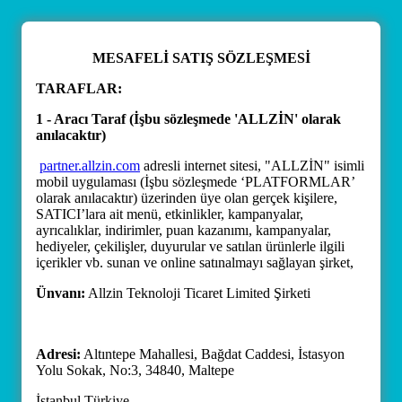
MESAFELİ SATIŞ SÖZLEŞMESİ
TARAFLAR:
1 - Aracı Taraf (İşbu sözleşmede 'ALLZİN' olarak
anılacaktır)
partner.allzin.com
adresli internet sitesi, "ALLZİN" isimli
mobil uygulaması (İşbu sözleşmede ‘PLATFORMLAR’
olarak anılacaktır) üzerinden üye olan gerçek kişilere,
SATICI’lara ait menü, etkinlikler, kampanyalar,
ayrıcalıklar, indirimler, puan kazanımı, kampanyalar,
hediyeler, çekilişler, duyurular ve satılan ürünlerle ilgili
içerikler vb. sunan ve online satınalmayı sağlayan şirket,
Ünvanı:
Allzin Teknoloji Ticaret Limited Şirketi
Adresi:
Altıntepe Mahallesi, Bağdat Caddesi, İstasyon
Yolu Sokak, No:3, 34840, Maltepe
İstanbul Türkiye