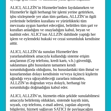
ALICI, ALLZİN’in Hizmetler'inden faydalanırken ve
Hizmetler'le ilgili herhangi bir işlemi yerine getirirken,
işbu sözleşmede yer alan tüm şartlara, ALLZİN’ın ilgili
yerlerinde belirtilen kurallara ve yürürlükteki tüm
mevzuata uygun hareket edeceğini, belirtilen tüm şart ve
kuralları anladığını ve onayladığını kabul, beyan ve
taahhüt eder. ALICI’nın ALLZİN dahilinde yaptığı her
işlem ve eylemdeki hukuki ve cezai sorumluluk kendisine
aittir.
ALICI, ALLZİN’da sunulan Hizmetler'den
yararlanabilmek amacıyla kullandığı sisteme erişim
araçlarının (Cep telefonu, kredi kartı, v.b.) güvenliği,
saklanması gibi hususların tamamen kendi
sorumluluğunda olduğunu, bu hususlardaki tüm ihmal ve
kusurlarından dolayı kendisinin ve/veya üçüncü kişilerin
uğradığı veya uğrayabileceği zararlara istinaden,
ALLZİN’ın doğrudan veya dolaylı, herhangi bir
sorumluluğu doğmadığını kabul eder.
ALICI, ALLZİN’ın, hizmetin etkin şekilde sunulabilmesi
amacıyla belirlemiş oldukları, sistemde kayıtlı isim,
soyadı, cep telefonu, e-mail adresi, yapılan alışveriş
bilgilerini, hizmeti sağlayan SATICI ile paylaşacağını