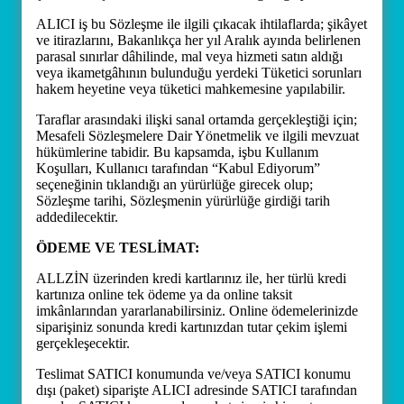
ALICI iş bu Sözleşme ile ilgili çıkacak ihtilaflarda; şikâyet
ve itirazlarını, Bakanlıkça her yıl Aralık ayında belirlenen
parasal sınırlar dâhilinde, mal veya hizmeti satın aldığı
veya ikametgâhının bulunduğu yerdeki Tüketici sorunları
hakem heyetine veya tüketici mahkemesine yapılabilir.
Taraflar arasındaki ilişki sanal ortamda gerçekleştiği için;
Mesafeli Sözleşmelere Dair Yönetmelik ve ilgili mevzuat
hükümlerine tabidir. Bu kapsamda, işbu Kullanım
Koşulları, Kullanıcı tarafından “Kabul Ediyorum”
seçeneğinin tıklandığı an yürürlüğe girecek olup;
Sözleşme tarihi, Sözleşmenin yürürlüğe girdiği tarih
addedilecektir.
ÖDEME VE TESLİMAT:
ALLZİN üzerinden kredi kartlarınız ile, her türlü kredi
kartınıza online tek ödeme ya da online taksit
imkânlarından yararlanabilirsiniz. Online ödemelerinizde
siparişiniz sonunda kredi kartınızdan tutar çekim işlemi
gerçekleşecektir.
Teslimat SATICI konumunda ve/veya SATICI konumu
dışı (paket) siparişte ALICI adresinde SATICI tarafından