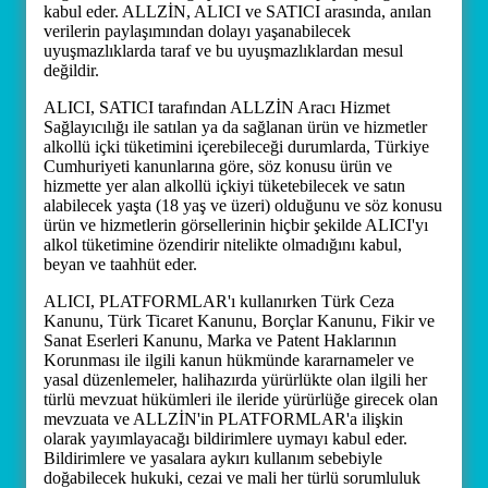
kabul eder. ALLZİN, ALICI ve SATICI arasında, anılan
verilerin paylaşımından dolayı yaşanabilecek
uyuşmazlıklarda taraf ve bu uyuşmazlıklardan mesul
değildir.
ALICI, SATICI tarafından ALLZİN Aracı Hizmet
Sağlayıcılığı ile satılan ya da sağlanan ürün ve hizmetler
alkollü içki tüketimini içerebileceği durumlarda, Türkiye
Cumhuriyeti kanunlarına göre, söz konusu ürün ve
hizmette yer alan alkollü içkiyi tüketebilecek ve satın
alabilecek yaşta (18 yaş ve üzeri) olduğunu ve söz konusu
ürün ve hizmetlerin görsellerinin hiçbir şekilde ALICI'yı
alkol tüketimine özendirir nitelikte olmadığını kabul,
beyan ve taahhüt eder.
ALICI, PLATFORMLAR'ı kullanırken Türk Ceza
Kanunu, Türk Ticaret Kanunu, Borçlar Kanunu, Fikir ve
Sanat Eserleri Kanunu, Marka ve Patent Haklarının
Korunması ile ilgili kanun hükmünde kararnameler ve
yasal düzenlemeler, halihazırda yürürlükte olan ilgili her
türlü mevzuat hükümleri ile ileride yürürlüğe girecek olan
mevzuata ve ALLZİN'in PLATFORMLAR'a ilişkin
olarak yayımlayacağı bildirimlere uymayı kabul eder.
Bildirimlere ve yasalara aykırı kullanım sebebiyle
doğabilecek hukuki, cezai ve mali her türlü sorumluluk