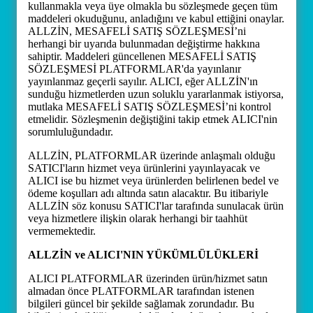
kullanmakla veya üye olmakla bu sözleşmede geçen tüm
maddeleri okuduğunu, anladığını ve kabul ettiğini onaylar.
ALLZİN, MESAFELİ SATIŞ SÖZLEŞMESİ’ni
herhangi bir uyarıda bulunmadan değiştirme hakkına
sahiptir. Maddeleri güncellenen MESAFELİ SATIŞ
SÖZLEŞMESİ PLATFORMLAR'da yayınlanır
yayınlanmaz geçerli sayılır. ALICI, eğer ALLZİN'ın
sunduğu hizmetlerden uzun soluklu yararlanmak istiyorsa,
mutlaka MESAFELİ SATIŞ SÖZLEŞMESİ’ni kontrol
etmelidir. Sözleşmenin değiştiğini takip etmek ALICI'nin
sorumluluğundadır.
ALLZİN, PLATFORMLAR üzerinde anlaşmalı olduğu
SATICI'ların hizmet veya ürünlerini yayınlayacak ve
ALICI ise bu hizmet veya ürünlerden belirlenen bedel ve
ödeme koşulları adı altında satın alacaktır. Bu itibariyle
ALLZİN söz konusu SATICI'lar tarafında sunulacak ürün
veya hizmetlere ilişkin olarak herhangi bir taahhüt
vermemektedir.
ALLZİN ve ALICI'NIN YÜKÜMLÜLÜKLERİ
ALICI PLATFORMLAR üzerinden ürün/hizmet satın
almadan önce PLATFORMLAR tarafından istenen
bilgileri güncel bir şekilde sağlamak zorundadır. Bu