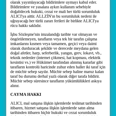
olarak yayımlayacağı bildirimlere uymayı kabul eder.
Bildirimlere ve yasalara aykırı kullanım sebebiyle
doğabilecek hukuki, cezai ve mali her türlü sorumluluk
ALICI'ya aittir. ALLZİN'ın bu sorumluluk nedeni ile
uğrayacağı her türlü zararı ferileri ile birlikte ALICI'ya
rücu hakkı saklıdır.
İşbu Sözleşme'nin imzalandığı tarihte var olmayan ve
öngörülemeyen, tarafların veya tek bir tarafın çalışma
imkanlarını kısmen veya tamamen, geçici veya daimi
olarak durduracak şekilde ve derecede meydana gelen
doğal afetler, harp, seferberlik, yangın, grev, lokavt, vb.,
teknik nedenler (internet çökmesi, hat kopması, elektrik
kesintisi vs.) ve Hükümet tarafından alınmış kararlar gibi
tarafların kontrolü haricinde zuhur eden haller iki taraf için
de mücbir sebep sayılır. Mücbir sebep haline maruz kalan
taraf bu durumu derhal yazlı olarak diğer tarafa bildirir.
Mücbir sebep süresince tarafların yükümlülükleri askıya
alınır.
CAYMA HAKKI
ALICI, mal satışına ilişkin işlemlerde teslimat tarihinden
itibaren, hizmet satışına ilişkin işlemlerde satın alma
tarihinden itibaren hiçbir hukuki ve cezai sorumluluk