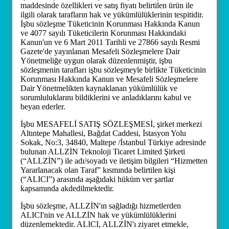
maddesinde özellikleri ve satış fiyatı belirtilen ürün ile
ilgili olarak tarafların hak ve yükümlülüklerinin tespitidir.
İşbu sözleşme Tüketicinin Korunması Hakkında Kanun
ve 4077 sayılı Tüketicilerin Korunması Hakkındaki
Kanun'un ve 6 Mart 2011 Tarihli ve 27866 sayılı Resmi
Gazete'de yayınlanan Mesafeli Sözleşmelere Dair
Yönetmeliğe uygun olarak düzenlenmiştir, işbu
sözleşmenin tarafları işbu sözleşmeyle birlikte Tüketicinin
Korunması Hakkında Kanun ve Mesafeli Sözleşmelere
Dair Yönetmelikten kaynaklanan yükümlülük ve
sorumluluklarını bildiklerini ve anladıklarını kabul ve
beyan ederler.
İşbu MESAFELİ SATIŞ SÖZLEŞMESİ, şirket merkezi
Altıntepe Mahallesi, Bağdat Caddesi, İstasyon Yolu
Sokak, No:3, 34840, Maltepe /İstanbul Türkiye adresinde
bulunan ALLZİN Teknoloji Ticaret Limited Şirketi
(“ALLZİN”) ile adı/soyadı ve iletişim bilgileri “Hizmetten
Yararlanacak olan Taraf” kısmında belirtilen kişi
(“ALICI”) arasında aşağıdaki hüküm ver şartlar
kapsamında akdedilmektedir.
İşbu sözleşme, ALLZİN'ın sağladığı hizmetlerden
ALICI'nin ve ALLZİN hak ve yükümlülüklerini
düzenlemektedir. ALICI, ALLZİN'ı ziyaret etmekle,