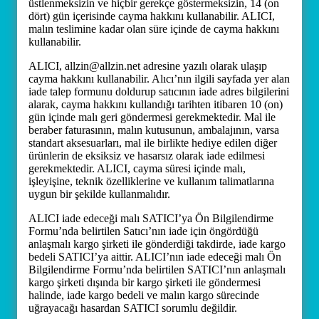
üstlenmeksizin ve hiçbir gerekçe göstermeksizin, 14 (on
dört) gün içerisinde cayma hakkını kullanabilir. ALICI,
malın teslimine kadar olan süre içinde de cayma hakkını
kullanabilir.
ALICI, allzin@allzin.net adresine yazılı olarak ulaşıp
cayma hakkını kullanabilir. Alıcı’nın ilgili sayfada yer alan
iade talep formunu doldurup satıcının iade adres bilgilerini
alarak, cayma hakkını kullandığı tarihten itibaren 10 (on)
gün içinde malı geri göndermesi gerekmektedir. Mal ile
beraber faturasının, malın kutusunun, ambalajının, varsa
standart aksesuarları, mal ile birlikte hediye edilen diğer
ürünlerin de eksiksiz ve hasarsız olarak iade edilmesi
gerekmektedir. ALICI, cayma süresi içinde malı,
işleyişine, teknik özelliklerine ve kullanım talimatlarına
uygun bir şekilde kullanmalıdır.
ALICI iade edeceği malı SATICI’ya Ön Bilgilendirme
Formu’nda belirtilen Satıcı’nın iade için öngördüğü
anlaşmalı kargo şirketi ile gönderdiği takdirde, iade kargo
bedeli SATICI’ya aittir. ALICI’nın iade edeceği malı Ön
Bilgilendirme Formu’nda belirtilen SATICI’nın anlaşmalı
kargo şirketi dışında bir kargo şirketi ile göndermesi
halinde, iade kargo bedeli ve malın kargo sürecinde
uğrayacağı hasardan SATICI sorumlu değildir.