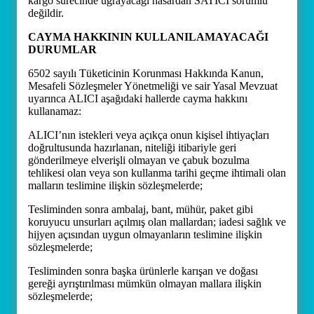
kargo sürecinde uğrayacağı hasardan SATICI sorumlu
değildir.
CAYMA HAKKININ KULLANILAMAYACAĞI
DURUMLAR
6502 sayılı Tüketicinin Korunması Hakkında Kanun,
Mesafeli Sözleşmeler Yönetmeliği ve sair Yasal Mevzuat
uyarınca ALICI aşağıdaki hallerde cayma hakkını
kullanamaz:
ALICI’nın istekleri veya açıkça onun kişisel ihtiyaçları
doğrultusunda hazırlanan, niteliği itibariyle geri
gönderilmeye elverişli olmayan ve çabuk bozulma
tehlikesi olan veya son kullanma tarihi geçme ihtimali olan
malların teslimine ilişkin sözleşmelerde;
Tesliminden sonra ambalaj, bant, mühür, paket gibi
koruyucu unsurları açılmış olan mallardan; iadesi sağlık ve
hijyen açısından uygun olmayanların teslimine ilişkin
sözleşmelerde;
Tesliminden sonra başka ürünlerle karışan ve doğası
gereği ayrıştırılması mümkün olmayan mallara ilişkin
sözleşmelerde;