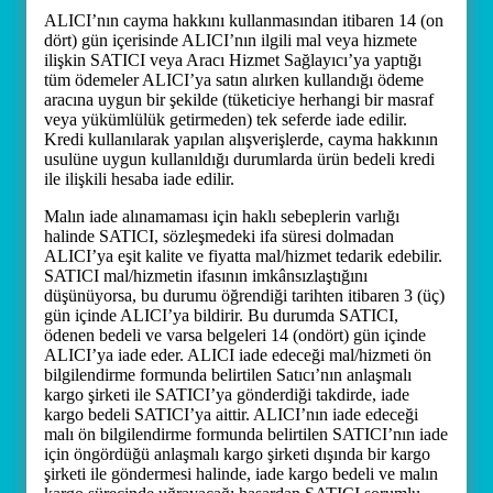
ALICI’nın cayma hakkını kullanmasından itibaren 14 (on
dört) gün içerisinde ALICI’nın ilgili mal veya hizmete
ilişkin SATICI veya Aracı Hizmet Sağlayıcı’ya yaptığı
tüm ödemeler ALICI’ya satın alırken kullandığı ödeme
aracına uygun bir şekilde (tüketiciye herhangi bir masraf
veya yükümlülük getirmeden) tek seferde iade edilir.
Kredi kullanılarak yapılan alışverişlerde, cayma hakkının
usulüne uygun kullanıldığı durumlarda ürün bedeli kredi
ile ilişkili hesaba iade edilir.
Malın iade alınamaması için haklı sebeplerin varlığı
halinde SATICI, sözleşmedeki ifa süresi dolmadan
ALICI’ya eşit kalite ve fiyatta mal/hizmet tedarik edebilir.
SATICI mal/hizmetin ifasının imkânsızlaştığını
düşünüyorsa, bu durumu öğrendiği tarihten itibaren 3 (üç)
gün içinde ALICI’ya bildirir. Bu durumda SATICI,
ödenen bedeli ve varsa belgeleri 14 (ondört) gün içinde
ALICI’ya iade eder. ALICI iade edeceği mal/hizmeti ön
bilgilendirme formunda belirtilen Satıcı’nın anlaşmalı
kargo şirketi ile SATICI’ya gönderdiği takdirde, iade
kargo bedeli SATICI’ya aittir. ALICI’nın iade edeceği
malı ön bilgilendirme formunda belirtilen SATICI’nın iade
için öngördüğü anlaşmalı kargo şirketi dışında bir kargo
şirketi ile göndermesi halinde, iade kargo bedeli ve malın