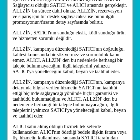
Sağlayıcısı olduğu SATICI ve ALICI arasında gerçekleşir.
ALLZİN bu sürece dahil olmaz. ALLZİN, rezervasyon
ve sipariş için bir destek sağlayacaksa ise bunu ilgili
promosyonun/fırsatın detay sayfasında belirtir.
ALLZİN, SATICI'nın sunduğu eksik, kötü sunduğu ürün
ve hizmetten sorumlu değildir.
ALLZİN, kampanya düzenlediği SATICI'nın doğruluğu,
kalitesi konusunda bir söz vermez ve sorumluluk kabul
etmez. ALICI, ALLZİN' den bu nedenlerle herhangi bir
talepte bulunmayacağını, ilgili taleplerini yalnızca
SATICI'ya yönelteceğini kabul, beyan ve taahhüt eder.
ALLZİN, kampanya düzenlediği SATICI'nın, kampanya
detayında bilgisi verilen hizmetin SATICI'nın taahhüt
ettiği biçimde sağlayacağı yönünde hiçbir garantisi ve
taahhüdü bulunmadığını ve ALICI, ALLZİN' den bu
nedenlerle herhangi bir talepte bulunmayacağını, ilgili
taleplerini yalnızca SATICI'ya yönelteceğini kabul, beyan
ve taahhüt eder.
ALICI satın almış olduğu hizmeti tek seferde
kullanacaktır. ALICI'nın ödediği bedele ilişkin fatura veya
fiş, hizmetin kullanılması sırasında SATICI tarafından