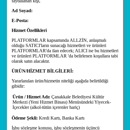
faydalanan kişi,
Ad Soyad:
E-Posta:
Hizmet Özellikleri
PLATFORMLAR kapsamında ALLZİN, anlaşmalı
olduğu SATICI'ların sunacağı hizmetleri ve ürünleri
PLATFORMLAR'da ilan edecek; ALICI ise bu hizmetleri
ve ürünleri PLATFORMLAR 'da belirlenen koşullara tabi
olarak satın alacaktır.
ÜRÜN/HİZMET BİLGİLERİ:
Yararlanılan ürün/hizmetin niteliği aşağıda belirtildiği
gibidir:
Ürün / Hizmet Adı:
Çanakkale Belediyesi Kültür
Merkezi (Yeni Hizmet Binası) Menüsündeki Yiyecek-
İçecekler (alkol-tütün içerenler hariç)
Ödeme Şekli:
Kredi Kartı, Banka Kartı
İşbu sözleşme konusu, işbu sözleşmenin üçüncü