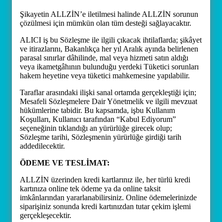
Şikayetin ALLZİN’e iletilmesi halinde ALLZİN sorunun
çözülmesi için mümkün olan tüm desteği sağlayacaktır.
ALICI iş bu Sözleşme ile ilgili çıkacak ihtilaflarda; şikâyet
ve itirazlarını, Bakanlıkça her yıl Aralık ayında belirlenen
parasal sınırlar dâhilinde, mal veya hizmeti satın aldığı
veya ikametgâhının bulunduğu yerdeki Tüketici sorunları
hakem heyetine veya tüketici mahkemesine yapılabilir.
Taraflar arasındaki ilişki sanal ortamda gerçekleştiği için;
Mesafeli Sözleşmelere Dair Yönetmelik ve ilgili mevzuat
hükümlerine tabidir. Bu kapsamda, işbu Kullanım
Koşulları, Kullanıcı tarafından “Kabul Ediyorum”
seçeneğinin tıklandığı an yürürlüğe girecek olup;
Sözleşme tarihi, Sözleşmenin yürürlüğe girdiği tarih
addedilecektir.
ÖDEME VE TESLİMAT:
ALLZİN üzerinden kredi kartlarınız ile, her türlü kredi
kartınıza online tek ödeme ya da online taksit
imkânlarından yararlanabilirsiniz. Online ödemelerinizde
siparişiniz sonunda kredi kartınızdan tutar çekim işlemi
gerçekleşecektir.