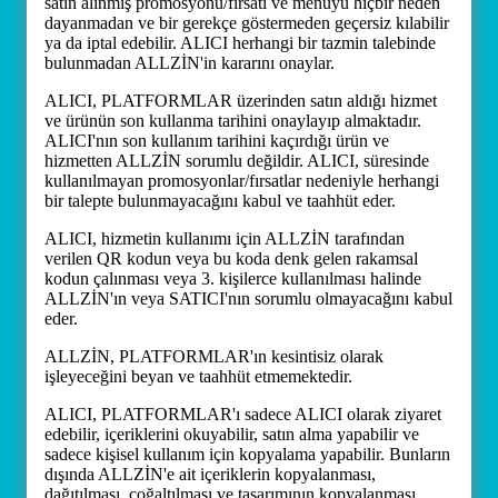
satın alınmış promosyonu/fırsatı ve menüyü hiçbir neden
dayanmadan ve bir gerekçe göstermeden geçersiz kılabilir
ya da iptal edebilir. ALICI herhangi bir tazmin talebinde
bulunmadan ALLZİN'in kararını onaylar.
ALICI, PLATFORMLAR üzerinden satın aldığı hizmet
ve ürünün son kullanma tarihini onaylayıp almaktadır.
ALICI'nın son kullanım tarihini kaçırdığı ürün ve
hizmetten ALLZİN sorumlu değildir. ALICI, süresinde
kullanılmayan promosyonlar/fırsatlar nedeniyle herhangi
bir talepte bulunmayacağını kabul ve taahhüt eder.
ALICI, hizmetin kullanımı için ALLZİN tarafından
verilen QR kodun veya bu koda denk gelen rakamsal
kodun çalınması veya 3. kişilerce kullanılması halinde
ALLZİN'ın veya SATICI'nın sorumlu olmayacağını kabul
eder.
ALLZİN, PLATFORMLAR'ın kesintisiz olarak
işleyeceğini beyan ve taahhüt etmemektedir.
ALICI, PLATFORMLAR'ı sadece ALICI olarak ziyaret
edebilir, içeriklerini okuyabilir, satın alma yapabilir ve
sadece kişisel kullanım için kopyalama yapabilir. Bunların
dışında ALLZİN'e ait içeriklerin kopyalanması,
dağıtılması, çoğaltılması ve tasarımının kopyalanması