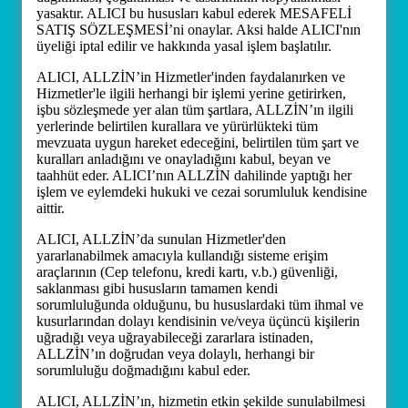
yasaktır. ALICI bu hususları kabul ederek MESAFELİ
SATIŞ SÖZLEŞMESİ’ni onaylar. Aksi halde ALICI'nın
üyeliği iptal edilir ve hakkında yasal işlem başlatılır.
ALICI, ALLZİN’in Hizmetler'inden faydalanırken ve
Hizmetler'le ilgili herhangi bir işlemi yerine getirirken,
işbu sözleşmede yer alan tüm şartlara, ALLZİN’ın ilgili
yerlerinde belirtilen kurallara ve yürürlükteki tüm
mevzuata uygun hareket edeceğini, belirtilen tüm şart ve
kuralları anladığını ve onayladığını kabul, beyan ve
taahhüt eder. ALICI’nın ALLZİN dahilinde yaptığı her
işlem ve eylemdeki hukuki ve cezai sorumluluk kendisine
aittir.
ALICI, ALLZİN’da sunulan Hizmetler'den
yararlanabilmek amacıyla kullandığı sisteme erişim
araçlarının (Cep telefonu, kredi kartı, v.b.) güvenliği,
saklanması gibi hususların tamamen kendi
sorumluluğunda olduğunu, bu hususlardaki tüm ihmal ve
kusurlarından dolayı kendisinin ve/veya üçüncü kişilerin
uğradığı veya uğrayabileceği zararlara istinaden,
ALLZİN’ın doğrudan veya dolaylı, herhangi bir
sorumluluğu doğmadığını kabul eder.
ALICI, ALLZİN’ın, hizmetin etkin şekilde sunulabilmesi