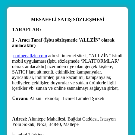
MESAFELİ SATIŞ SÖZLEŞMESİ
TARAFLAR:
1 - Aracı Taraf (İşbu sözleşmede 'ALLZİN' olarak
anılacaktır)
partner.allzin.com
adresli internet sitesi, "ALLZİN" isimli
mobil uygulaması (İşbu sözleşmede ‘PLATFORMLAR’
olarak anılacaktır) üzerinden üye olan gerçek kişilere,
SATICI’lara ait menü, etkinlikler, kampanyalar,
ayrıcalıklar, indirimler, puan kazanımı, kampanyalar,
hediyeler, çekilişler, duyurular ve satılan ürünlerle ilgili
içerikler vb. sunan ve online satınalmayı sağlayan şirket,
Ünvanı:
Allzin Teknoloji Ticaret Limited Şirketi
Adresi:
Altıntepe Mahallesi, Bağdat Caddesi, İstasyon
Yolu Sokak, No:3, 34840, Maltepe
İstanbul Türkiye