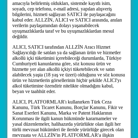
amacıyla belirlemiş oldukları, sistemde kayıtlı isim,
soyadı, cep telefonu, e-mail adresi, yapılan alışveriş
bilgilerini, hizmeti sağlayan SATICI ile paylaşacağını
kabul eder. ALLZİN, ALICI ve SATICI arasında, anılan
verilerin paylaşımından dolayı yaşanabilecek
uyuşmazlıklarda taraf ve bu uyuşmazlıklardan mesul
değildir.
ALICI, SATICI tarafından ALLZİN Aracı Hizmet
Sağlayıcılığı ile satılan ya da sağlanan ürün ve hizmetler
alkollü içki tüketimini içerebileceği durumlarda, Türkiye
Cumhuriyeti kanunlarına göre, söz konusu ürün ve
hizmette yer alan alkollü içkiyi tüketebilecek ve satın
alabilecek yaşta (18 yaş ve üzeri) olduğunu ve söz konusu
ürün ve hizmetlerin görsellerinin hiçbir şekilde ALICI'yı
alkol tüketimine özendirir nitelikte olmadığını kabul,
beyan ve taahhüt eder.
ALICI, PLATFORMLAR'ı kullanırken Türk Ceza
Kanunu, Türk Ticaret Kanunu, Borçlar Kanunu, Fikir ve
Sanat Eserleri Kanunu, Marka ve Patent Haklarının
Korunması ile ilgili kanun hükmünde kararnameler ve
yasal düzenlemeler, halihazırda yürürlükte olan ilgili her
türlü mevzuat hükümleri ile ileride yürürlüğe girecek olan
mevzuata ve ALLZİN'in PLATFORMLAR'a ilişkin