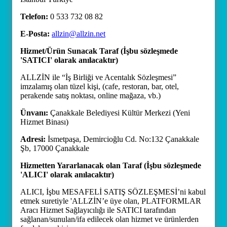
Telefon:
0 533 732 08 82
E-Posta:
allzin@allzin.net
Hizmet/Ürün Sunacak Taraf (İşbu sözleşmede
'SATICI' olarak anılacaktır)
ALLZİN ile “İş Birliği ve Acentalık Sözleşmesi”
imzalamış olan tüzel kişi, (cafe, restoran, bar, otel,
perakende satış noktası, online mağaza, vb.)
Ünvanı:
Çanakkale Belediyesi Kültür Merkezi (Yeni
Hizmet Binası)
Adresi:
İsmetpaşa, Demircioğlu Cd. No:132 Çanakkale
Şb, 17000 Çanakkale
Hizmetten Yararlanacak olan Taraf (İşbu sözleşmede
'ALICI' olarak anılacaktır)
ALICI, İşbu MESAFELİ SATIŞ SÖZLEŞMESİ’ni kabul
etmek suretiyle 'ALLZİN’e üye olan, PLATFORMLAR
Aracı Hizmet Sağlayıcılığı ile SATICI tarafından
sağlanan/sunulan/ifa edilecek olan hizmet ve ürünlerden