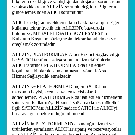
bilgilerin eksikliği ve yanlışlığından doğacak sorunlardan
ve aksaklıklardan ALLZİN sorumlu değildir. Bilgilerin
güncellemesinden ALICI sorumludur.
ALICI istediği an üyelikten çıkma hakkına sahiptir. Eğer
kullanıcı tekrar üyelik için ALLZİN'e başvuruda
bulunursa, MESAFELİ SATIŞ SÖZLEŞMESİ’ni
Kullanım Koşulları sözleşmesini tekrar kabul etmek ve
onaylamak zorundadır.
ALLZİN, PLATFORMLAR Aracı Hizmet Sağlayıcılığı
ile SATICI tarafında satışa sunulan hizmet/ürünlerin
ALICI tarafında PLATFORMLAR'da ilan edilen
koşullara tabi olarak satın alınmasına yönelik Aracı
Hizmet Sağlayıcılık etmektedir.
ALLZİN ve PLATFORMLAR hiçbir SATICI'nın
markanın bayisi, acentası ve temsilcisi olarak
addedilemez. PLATFORMLAR'da ilan edilen hizmetlerin
satıcısı ve Kullanıcı'ya Hizmet'i sağlamakla tek mükellef
ilgili SATICI’dır. ALLZİN sadece SATICI ile ALICI'yi
bir araya getirmekle olduğu bilinmelidir.
ALLZİN'in PLATFORMLAR'da sunduğu hizmet ve
ürünlerden yararlanan ALICI'lar sipariş ve rezervasyonlar
için ALLZİN'ın ilgili ürün ve hizmet için Aracı Hizmet