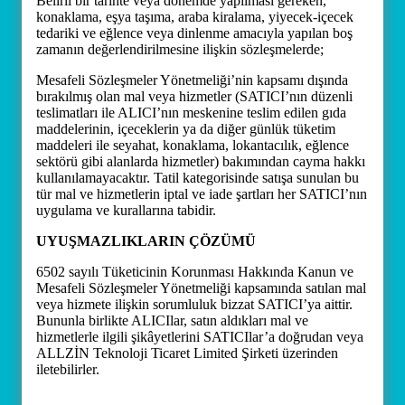
Belirli bir tarihte veya dönemde yapılması gereken,
konaklama, eşya taşıma, araba kiralama, yiyecek-içecek
tedariki ve eğlence veya dinlenme amacıyla yapılan boş
zamanın değerlendirilmesine ilişkin sözleşmelerde;
Mesafeli Sözleşmeler Yönetmeliği’nin kapsamı dışında
bırakılmış olan mal veya hizmetler (SATICI’nın düzenli
teslimatları ile ALICI’nın meskenine teslim edilen gıda
maddelerinin, içeceklerin ya da diğer günlük tüketim
maddeleri ile seyahat, konaklama, lokantacılık, eğlence
sektörü gibi alanlarda hizmetler) bakımından cayma hakkı
kullanılamayacaktır. Tatil kategorisinde satışa sunulan bu
tür mal ve hizmetlerin iptal ve iade şartları her SATICI’nın
uygulama ve kurallarına tabidir.
UYUŞMAZLIKLARIN ÇÖZÜMÜ
6502 sayılı Tüketicinin Korunması Hakkında Kanun ve
Mesafeli Sözleşmeler Yönetmeliği kapsamında satılan mal
veya hizmete ilişkin sorumluluk bizzat SATICI’ya aittir.
Bununla birlikte ALICIlar, satın aldıkları mal ve
hizmetlerle ilgili şikâyetlerini SATICIlar’a doğrudan veya
ALLZİN Teknoloji Ticaret Limited Şirketi üzerinden
iletebilirler.