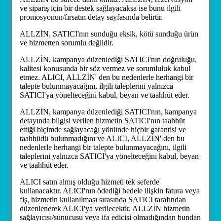
ve sipariş için bir destek sağlayacaksa ise bunu ilgili
promosyonun/fırsatın detay sayfasında belirtir.
ALLZİN, SATICI'nın sunduğu eksik, kötü sunduğu ürün
ve hizmetten sorumlu değildir.
ALLZİN, kampanya düzenlediği SATICI'nın doğruluğu,
kalitesi konusunda bir söz vermez ve sorumluluk kabul
etmez. ALICI, ALLZİN' den bu nedenlerle herhangi bir
talepte bulunmayacağını, ilgili taleplerini yalnızca
SATICI'ya yönelteceğini kabul, beyan ve taahhüt eder.
ALLZİN, kampanya düzenlediği SATICI'nın, kampanya
detayında bilgisi verilen hizmetin SATICI'nın taahhüt
ettiği biçimde sağlayacağı yönünde hiçbir garantisi ve
taahhüdü bulunmadığını ve ALICI, ALLZİN' den bu
nedenlerle herhangi bir talepte bulunmayacağını, ilgili
taleplerini yalnızca SATICI'ya yönelteceğini kabul, beyan
ve taahhüt eder.
ALICI satın almış olduğu hizmeti tek seferde
kullanacaktır. ALICI'nın ödediği bedele ilişkin fatura veya
fiş, hizmetin kullanılması sırasında SATICI tarafından
düzenlenerek ALICI'ya verilecektir. ALLZİN hizmetin
sağlayıcısı/sunucusu veya ifa edicisi olmadığından bundan