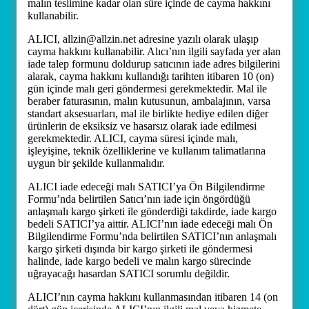
malın teslimine kadar olan süre içinde de cayma hakkını
kullanabilir.
ALICI, allzin@allzin.net adresine yazılı olarak ulaşıp
cayma hakkını kullanabilir. Alıcı’nın ilgili sayfada yer alan
iade talep formunu doldurup satıcının iade adres bilgilerini
alarak, cayma hakkını kullandığı tarihten itibaren 10 (on)
gün içinde malı geri göndermesi gerekmektedir. Mal ile
beraber faturasının, malın kutusunun, ambalajının, varsa
standart aksesuarları, mal ile birlikte hediye edilen diğer
ürünlerin de eksiksiz ve hasarsız olarak iade edilmesi
gerekmektedir. ALICI, cayma süresi içinde malı,
işleyişine, teknik özelliklerine ve kullanım talimatlarına
uygun bir şekilde kullanmalıdır.
ALICI iade edeceği malı SATICI’ya Ön Bilgilendirme
Formu’nda belirtilen Satıcı’nın iade için öngördüğü
anlaşmalı kargo şirketi ile gönderdiği takdirde, iade kargo
bedeli SATICI’ya aittir. ALICI’nın iade edeceği malı Ön
Bilgilendirme Formu’nda belirtilen SATICI’nın anlaşmalı
kargo şirketi dışında bir kargo şirketi ile göndermesi
halinde, iade kargo bedeli ve malın kargo sürecinde
uğrayacağı hasardan SATICI sorumlu değildir.
ALICI’nın cayma hakkını kullanmasından itibaren 14 (on