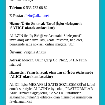
Telefon:
0 533 732 08 82
E-Posta:
allzin@allzin.net
Hizmet/Ürün Sunacak Taraf (İşbu sözleşmede
'SATICI' olarak anılacaktır)
ALLZİN ile “İş Birliği ve Acentalık Sözleşmesi”
imzalamış olan tüzel kişi, (cafe, restoran, bar, otel,
perakende satış noktası, online mağaza, vb.)
Ünvanı:
Virginia Angus
Adresi:
Mercan, Uzun Çarşı Cd. No:2, 34116 Fatih/
İstanbul
Hizmetten Yararlanacak olan Taraf (İşbu sözleşmede
'ALICI' olarak anılacaktır)
ALICI, İşbu MESAFELİ SATIŞ SÖZLEŞMESİ’ni kabul
etmek suretiyle 'ALLZİN’e üye olan, PLATFORMLAR
Aracı Hizmet Sağlayıcılığı ile SATICI tarafından
sağlanan/sunulan/ifa edilecek olan hizmet ve ürünlerden
faydalanan kişi,