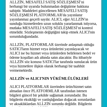
ALLZİN, MESAFELİ SATIŞ SÖZLEŞMESİ’ni
herhangi bir uyarıda bulunmadan değiştirme hakkına
sahiptir. Maddeleri güncellenen MESAFELİ SATIŞ
SÖZLEŞMESİ PLATFORMLAR'da yayınlanır
yayınlanmaz geçerli sayılır. ALICI, eğer ALLZİN'ın
sunduğu hizmetlerden uzun soluklu yararlanmak istiyorsa,
mutlaka MESAFELİ SATIŞ SÖZLEŞMESİ’ni kontrol
etmelidir. Sözleşmenin değiştiğini takip etmek ALICI'nin
sorumluluğundadır.
ALLZİN, PLATFORMLAR üzerinde anlaşmalı olduğu
SATICI'ların hizmet veya ürünlerini yayınlayacak ve
ALICI ise bu hizmet veya ürünlerden belirlenen bedel ve
ödeme koşulları adı altında satın alacaktır. Bu itibariyle
ALLZİN söz konusu SATICI'lar tarafında sunulacak ürün
veya hizmetlere ilişkin olarak herhangi bir taahhüt
vermemektedir.
ALLZİN ve ALICI'NIN YÜKÜMLÜLÜKLERİ
ALICI PLATFORMLAR üzerinden ürün/hizmet satın
almadan önce PLATFORMLAR tarafından istenen
bilgileri güncel bir şekilde sağlamak zorundadır. Bu
bilgilerin eksikliği ve yanlışlığından doğacak sorunlardan
ve aksaklıklardan ALLZİN sorumlu değildir. Bilgilerin