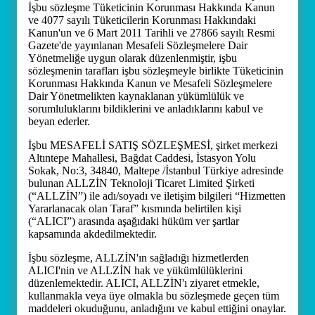
İşbu sözleşme Tüketicinin Korunması Hakkında Kanun
ve 4077 sayılı Tüketicilerin Korunması Hakkındaki
Kanun'un ve 6 Mart 2011 Tarihli ve 27866 sayılı Resmi
Gazete'de yayınlanan Mesafeli Sözleşmelere Dair
Yönetmeliğe uygun olarak düzenlenmiştir, işbu
sözleşmenin tarafları işbu sözleşmeyle birlikte Tüketicinin
Korunması Hakkında Kanun ve Mesafeli Sözleşmelere
Dair Yönetmelikten kaynaklanan yükümlülük ve
sorumluluklarını bildiklerini ve anladıklarını kabul ve
beyan ederler.
İşbu MESAFELİ SATIŞ SÖZLEŞMESİ, şirket merkezi
Altıntepe Mahallesi, Bağdat Caddesi, İstasyon Yolu
Sokak, No:3, 34840, Maltepe /İstanbul Türkiye adresinde
bulunan ALLZİN Teknoloji Ticaret Limited Şirketi
(“ALLZİN”) ile adı/soyadı ve iletişim bilgileri “Hizmetten
Yararlanacak olan Taraf” kısmında belirtilen kişi
(“ALICI”) arasında aşağıdaki hüküm ver şartlar
kapsamında akdedilmektedir.
İşbu sözleşme, ALLZİN'ın sağladığı hizmetlerden
ALICI'nin ve ALLZİN hak ve yükümlülüklerini
düzenlemektedir. ALICI, ALLZİN'ı ziyaret etmekle,
kullanmakla veya üye olmakla bu sözleşmede geçen tüm
maddeleri okuduğunu, anladığını ve kabul ettiğini onaylar.