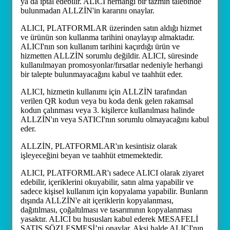
ya da iptal edebilir. ALICI herhangi bir tazmin talebinde
bulunmadan ALLZİN'in kararını onaylar.
ALICI, PLATFORMLAR üzerinden satın aldığı hizmet
ve ürünün son kullanma tarihini onaylayıp almaktadır.
ALICI'nın son kullanım tarihini kaçırdığı ürün ve
hizmetten ALLZİN sorumlu değildir. ALICI, süresinde
kullanılmayan promosyonlar/fırsatlar nedeniyle herhangi
bir talepte bulunmayacağını kabul ve taahhüt eder.
ALICI, hizmetin kullanımı için ALLZİN tarafından
verilen QR kodun veya bu koda denk gelen rakamsal
kodun çalınması veya 3. kişilerce kullanılması halinde
ALLZİN'ın veya SATICI'nın sorumlu olmayacağını kabul
eder.
ALLZİN, PLATFORMLAR'ın kesintisiz olarak
işleyeceğini beyan ve taahhüt etmemektedir.
ALICI, PLATFORMLAR'ı sadece ALICI olarak ziyaret
edebilir, içeriklerini okuyabilir, satın alma yapabilir ve
sadece kişisel kullanım için kopyalama yapabilir. Bunların
dışında ALLZİN'e ait içeriklerin kopyalanması,
dağıtılması, çoğaltılması ve tasarımının kopyalanması
yasaktır. ALICI bu hususları kabul ederek MESAFELİ
SATIŞ SÖZLEŞMESİ’ni onaylar. Aksi halde ALICI'nın