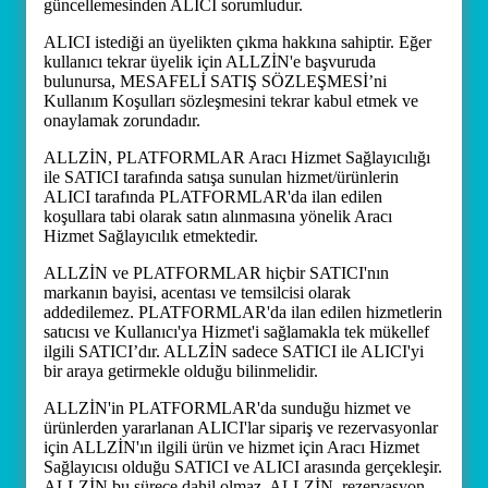
güncellemesinden ALICI sorumludur.
ALICI istediği an üyelikten çıkma hakkına sahiptir. Eğer
kullanıcı tekrar üyelik için ALLZİN'e başvuruda
bulunursa, MESAFELİ SATIŞ SÖZLEŞMESİ’ni
Kullanım Koşulları sözleşmesini tekrar kabul etmek ve
onaylamak zorundadır.
ALLZİN, PLATFORMLAR Aracı Hizmet Sağlayıcılığı
ile SATICI tarafında satışa sunulan hizmet/ürünlerin
ALICI tarafında PLATFORMLAR'da ilan edilen
koşullara tabi olarak satın alınmasına yönelik Aracı
Hizmet Sağlayıcılık etmektedir.
ALLZİN ve PLATFORMLAR hiçbir SATICI'nın
markanın bayisi, acentası ve temsilcisi olarak
addedilemez. PLATFORMLAR'da ilan edilen hizmetlerin
satıcısı ve Kullanıcı'ya Hizmet'i sağlamakla tek mükellef
ilgili SATICI’dır. ALLZİN sadece SATICI ile ALICI'yi
bir araya getirmekle olduğu bilinmelidir.
ALLZİN'in PLATFORMLAR'da sunduğu hizmet ve
ürünlerden yararlanan ALICI'lar sipariş ve rezervasyonlar
için ALLZİN'ın ilgili ürün ve hizmet için Aracı Hizmet
Sağlayıcısı olduğu SATICI ve ALICI arasında gerçekleşir.
ALLZİN bu sürece dahil olmaz. ALLZİN, rezervasyon