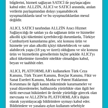
bilgilerini, hizmeti sağlayan SATICI ile paylaşacağını
kabul eder. ALLZİN, ALICI ve SATICI arasında, anılan
verilerin paylaşımından dolayı yaşanabilecek
uyuşmazlıklarda taraf ve bu uyuşmazlıklardan mesul
değildir.
ALICI, SATICI tarafından ALLZİN Aracı Hizmet
Sağlayıcılığı ile satılan ya da sağlanan ürün ve hizmetler
alkollü içki tüketimini içerebileceği durumlarda, Türkiye
Cumhuriyeti kanunlarına göre, söz konusu ürün ve
hizmette yer alan alkollü içkiyi tüketebilecek ve satın
alabilecek yaşta (18 yaş ve üzeri) olduğunu ve söz konusu
ürün ve hizmetlerin görsellerinin hiçbir şekilde ALICI'yı
alkol tüketimine özendirir nitelikte olmadığını kabul,
beyan ve taahhüt eder.
ALICI, PLATFORMLAR'ı kullanırken Türk Ceza
Kanunu, Türk Ticaret Kanunu, Borçlar Kanunu, Fikir ve
Sanat Eserleri Kanunu, Marka ve Patent Haklarının
Korunması ile ilgili kanun hükmünde kararnameler ve
yasal düzenlemeler, halihazırda yürürlükte olan ilgili her
türlü mevzuat hükümleri ile ileride yürürlüğe girecek olan
mevzuata ve ALLZİN'in PLATFORMLAR'a ilişkin
olarak yayımlayacağı bildirimlere uymayı kabul eder.
Bildirimlere ve yasalara aykırı kullanım sebebiyle