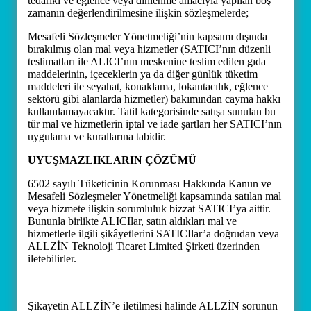
tedariki ve eğlence veya dinlenme amacıyla yapılan boş
zamanın değerlendirilmesine ilişkin sözleşmelerde;
Mesafeli Sözleşmeler Yönetmeliği’nin kapsamı dışında
bırakılmış olan mal veya hizmetler (SATICI’nın düzenli
teslimatları ile ALICI’nın meskenine teslim edilen gıda
maddelerinin, içeceklerin ya da diğer günlük tüketim
maddeleri ile seyahat, konaklama, lokantacılık, eğlence
sektörü gibi alanlarda hizmetler) bakımından cayma hakkı
kullanılamayacaktır. Tatil kategorisinde satışa sunulan bu
tür mal ve hizmetlerin iptal ve iade şartları her SATICI’nın
uygulama ve kurallarına tabidir.
UYUŞMAZLIKLARIN ÇÖZÜMÜ
6502 sayılı Tüketicinin Korunması Hakkında Kanun ve
Mesafeli Sözleşmeler Yönetmeliği kapsamında satılan mal
veya hizmete ilişkin sorumluluk bizzat SATICI’ya aittir.
Bununla birlikte ALICIlar, satın aldıkları mal ve
hizmetlerle ilgili şikâyetlerini SATICIlar’a doğrudan veya
ALLZİN Teknoloji Ticaret Limited Şirketi üzerinden
iletebilirler.
Şikayetin ALLZİN’e iletilmesi halinde ALLZİN sorunun