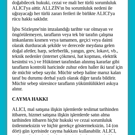
doğabilecek hukuki, cezai ve mali her türlü sorumluluk
ALICI'ya aittir. ALLZİN'ın bu sorumluluk nedeni ile
uğrayacağı her türlü zararı ferileri ile birlikte ALICI'ya
rücu hakkı saklıdır.
İşbu Sözleşme'nin imzalandığı tarihte var olmayan ve
öngörülemeyen, tarafların veya tek bir tarafın çalışma
imkanlarını kısmen veya tamamen, geçici veya daimi
olarak durduracak şekilde ve derecede meydana gelen
doğal afetler, harp, seferberlik, yangın, grev, lokavt, vb.,
teknik nedenler (internet çökmesi, hat kopması, elektrik
kesintisi vs.) ve Hükümet tarafından alınmış kararlar gibi
tarafların kontrolü haricinde zuhur eden haller iki taraf için
de mücbir sebep sayılır. Mücbir sebep haline maruz kalan
taraf bu durumu derhal yazlı olarak diğer tarafa bildirir.
Mücbir sebep süresince tarafların yükümlülükleri askıya
alınır.
CAYMA HAKKI
ALICI, mal satışına ilişkin işlemlerde teslimat tarihinden
itibaren, hizmet satışına ilişkin işlemlerde satın alma
tarihinden itibaren hiçbir hukuki ve cezai sorumluluk
üstlenmeksizin ve hiçbir gerekçe göstermeksizin, 14 (on
dört) gün içerisinde cayma hakkını kullanabilir. ALICI,