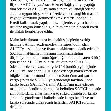
dört) gün içerisinde ALICI’nın ilgili mal veya hizmete
ilişkin SATICI veya Aracı Hizmet Sağlayıcı’ya yaptığı
tüm ödemeler ALICI’ya satın alırken kullandığı ödeme
aracına uygun bir şekilde (tüketiciye herhangi bir masraf
veya yükümlülük getirmeden) tek seferde iade edilir.
Kredi kullanılarak yapılan alışverişlerde, cayma hakkının
usulüne uygun kullanıldığı durumlarda ürün bedeli kredi
ile ilişkili hesaba iade edilir.
Malın iade alınamaması için haklı sebeplerin varlığı
halinde SATICI, sözleşmedeki ifa süresi dolmadan
ALICI’ya eşit kalite ve fiyatta mal/hizmet tedarik edebilir.
SATICI mal/hizmetin ifasının imkânsızlaştığını
düşünüyorsa, bu durumu öğrendiği tarihten itibaren 3 (üç)
gün içinde ALICI’ya bildirir. Bu durumda SATICI,
ödenen bedeli ve varsa belgeleri 14 (ondört) gün içinde
ALICI’ya iade eder. ALICI iade edeceği mal/hizmeti ön
bilgilendirme formunda belirtilen Satıcı’nın anlaşmalı
kargo şirketi ile SATICI’ya gönderdiği takdirde, iade
kargo bedeli SATICI’ya aittir. ALICI’nın iade edeceği
malı ön bilgilendirme formunda belirtilen SATICI’nın iade
için öngördüğü anlaşmalı kargo şirketi dışında bir kargo
şirketi ile göndermesi halinde, iade kargo bedeli ve malın
kargo sürecinde uğrayacağı hasardan SATICI sorumlu
değildir.