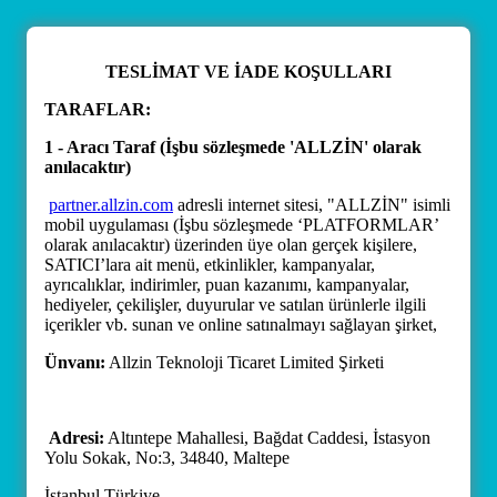
TESLİMAT VE İADE KOŞULLARI
TARAFLAR:
1 - Aracı Taraf (İşbu sözleşmede 'ALLZİN' olarak
anılacaktır)
partner.allzin.com
adresli internet sitesi, "ALLZİN" isimli
mobil uygulaması (İşbu sözleşmede ‘PLATFORMLAR’
olarak anılacaktır) üzerinden üye olan gerçek kişilere,
SATICI’lara ait menü, etkinlikler, kampanyalar,
ayrıcalıklar, indirimler, puan kazanımı, kampanyalar,
hediyeler, çekilişler, duyurular ve satılan ürünlerle ilgili
içerikler vb. sunan ve online satınalmayı sağlayan şirket,
Ünvanı:
Allzin Teknoloji Ticaret Limited Şirketi
Adresi:
Altıntepe Mahallesi, Bağdat Caddesi, İstasyon
Yolu Sokak, No:3, 34840, Maltepe
İstanbul Türkiye