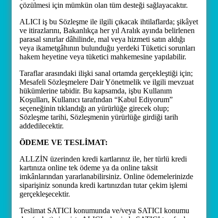
çözülmesi için mümkün olan tüm desteği sağlayacaktır.
ALICI iş bu Sözleşme ile ilgili çıkacak ihtilaflarda; şikâyet
ve itirazlarını, Bakanlıkça her yıl Aralık ayında belirlenen
parasal sınırlar dâhilinde, mal veya hizmeti satın aldığı
veya ikametgâhının bulunduğu yerdeki Tüketici sorunları
hakem heyetine veya tüketici mahkemesine yapılabilir.
Taraflar arasındaki ilişki sanal ortamda gerçekleştiği için;
Mesafeli Sözleşmelere Dair Yönetmelik ve ilgili mevzuat
hükümlerine tabidir. Bu kapsamda, işbu Kullanım
Koşulları, Kullanıcı tarafından “Kabul Ediyorum”
seçeneğinin tıklandığı an yürürlüğe girecek olup;
Sözleşme tarihi, Sözleşmenin yürürlüğe girdiği tarih
addedilecektir.
ÖDEME VE TESLİMAT:
ALLZİN üzerinden kredi kartlarınız ile, her türlü kredi
kartınıza online tek ödeme ya da online taksit
imkânlarından yararlanabilirsiniz. Online ödemelerinizde
siparişiniz sonunda kredi kartınızdan tutar çekim işlemi
gerçekleşecektir.
Teslimat SATICI konumunda ve/veya SATICI konumu