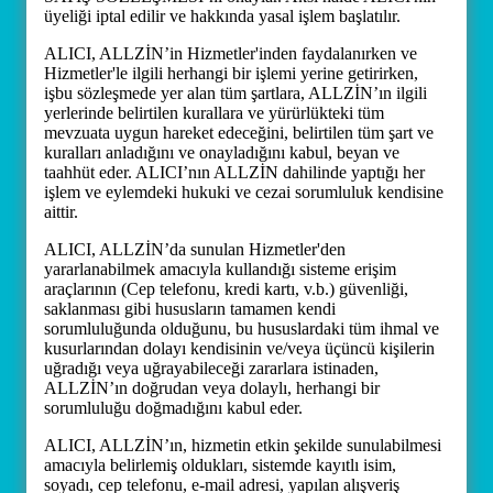
üyeliği iptal edilir ve hakkında yasal işlem başlatılır.
ALICI, ALLZİN’in Hizmetler'inden faydalanırken ve
Hizmetler'le ilgili herhangi bir işlemi yerine getirirken,
işbu sözleşmede yer alan tüm şartlara, ALLZİN’ın ilgili
yerlerinde belirtilen kurallara ve yürürlükteki tüm
mevzuata uygun hareket edeceğini, belirtilen tüm şart ve
kuralları anladığını ve onayladığını kabul, beyan ve
taahhüt eder. ALICI’nın ALLZİN dahilinde yaptığı her
işlem ve eylemdeki hukuki ve cezai sorumluluk kendisine
aittir.
ALICI, ALLZİN’da sunulan Hizmetler'den
yararlanabilmek amacıyla kullandığı sisteme erişim
araçlarının (Cep telefonu, kredi kartı, v.b.) güvenliği,
saklanması gibi hususların tamamen kendi
sorumluluğunda olduğunu, bu hususlardaki tüm ihmal ve
kusurlarından dolayı kendisinin ve/veya üçüncü kişilerin
uğradığı veya uğrayabileceği zararlara istinaden,
ALLZİN’ın doğrudan veya dolaylı, herhangi bir
sorumluluğu doğmadığını kabul eder.
ALICI, ALLZİN’ın, hizmetin etkin şekilde sunulabilmesi
amacıyla belirlemiş oldukları, sistemde kayıtlı isim,
soyadı, cep telefonu, e-mail adresi, yapılan alışveriş