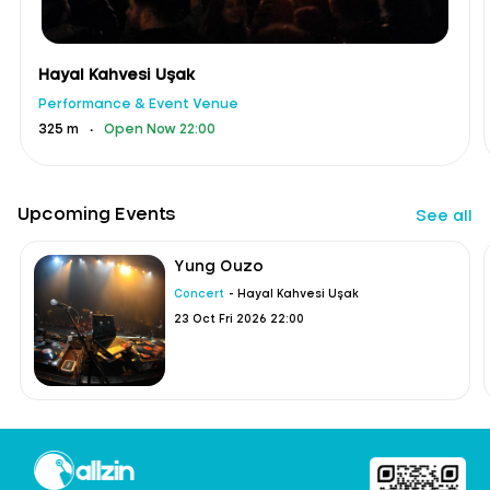
Hayal Kahvesi Uşak
Performance & Event Venue
.
325 m
Open Now 22:00
Upcoming Events
See all
Yung Ouzo
Concert
- Hayal Kahvesi Uşak
23 Oct Fri 2026 22:00