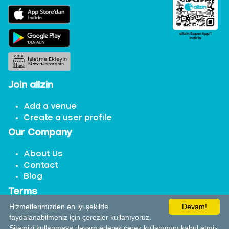
Join allzin
Add a venue
Create a user profile
Our Company
About Us
Contact
Blog
Terms
Hizmetlerimizden en iyi şekilde
Devam!
Terms of Use
faydalanabilmeniz için çerezler kullanıyoruz.
Distance Selling and Returns
Sitemizi kullanmaya devam ederek çerez kullanımını kabul etmiş