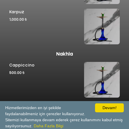
Karpuz
1,000.00 ₺
Nakhla
Cappiccino
500.00 ₺
Şeftali
Hizmetlerimizden en iyi şekilde
Devam!
faydalanabilmeniz için çerezler kullanıyoruz.
500.00 ₺
Sitemizi kullanmaya devam ederek çerez kullanımını kabul etmiş
sayılıyorsunuz.
Daha Fazla Bilgi