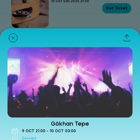
10 Oct Sat 2026 21:00
Get Ticket
Mustafa Sandal
Concert
- Çukurova Üniversitesi Açıkhava Tiyatrosu
13 Oct Tue 2026 21:00
Get Ticket
Teoman
Concert
- Çukurova Üniversitesi Açıkhava Tiyatrosu
17 Oct Sat 2026 21:00
Get Ticket
Gökhan Tepe
9
OCT
21:00
-
10
OCT
03:00
Concert