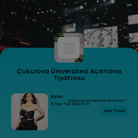
EN
Çukurova Üniversitesi Açıkhava
Tiyatrosu
Karsu
Concert
- Çukurova Üniversitesi Açıkhava Tiyatrosu
15 Sep Tue 2026 21:00
Get Ticket