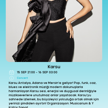
10 Oct Sat 2026 21:00
Get Ticket
Mustafa Sandal
Concert
- Çukurova Üniversitesi Açıkhava Tiyatrosu
13 Oct Tue 2026 21:00
Get Ticket
Karsu
15
SEP
21:00
-
16
SEP
03:00
Teoman
Concert
- Çukurova Üniversitesi Açıkhava Tiyatrosu
Concert
17 Oct Sat 2026 21:00
Karsu Antalya, Adana ve Mersin’e geliyor! Pop, funk, caz,
Get Ticket
blues ve elektronik müziği modern dokunuşlarla
harmanlayan Karsu sesi, enerjisi ve duygusal derinliğiyle
müzikseverlere unutulmaz anlar yaşatacak. Karsu’yu
sahnede izlemek, bu büyüleyici yolculuğa ortak olmak için
yerinizi şimdiden ayırtın! Organizasyon: Musicarium & Y
Kültür Sanat