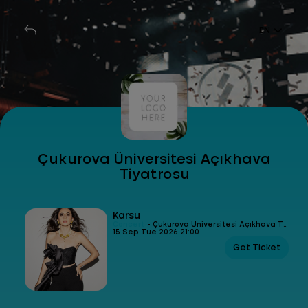
EN
Çukurova Üniversitesi Açıkhava
Tiyatrosu
Karsu
Concert
- Çukurova Üniversitesi Açıkhava Tiyatrosu
15 Sep Tue 2026 21:00
Get Ticket