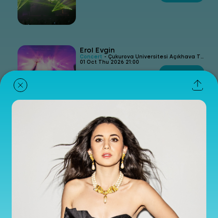
Erol Evgin
Concert
- Çukurova Üniversitesi Açıkhava Tiyatrosu
01 Oct Thu 2026 21:00
Get Ticket
Gökhan Tepe
Concert
- Çukurova Üniversitesi Açıkhava Tiyatrosu
09 Oct Fri 2026 21:00
Get Ticket
Ahmet Kaya ile Kardeş Türküler
Concert
- Çukurova Üniversitesi Açıkhava Tiyatrosu