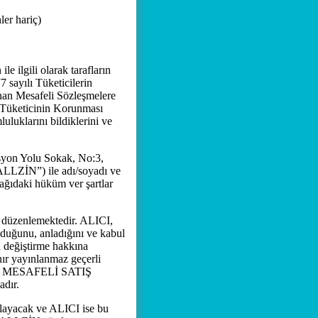
ler hariç)
e ilgili olarak tarafların
sayılı Tüketicilerin
nan Mesafeli Sözleşmelere
e Tüketicinin Korunması
uklarını bildiklerini ve
yon Yolu Sokak, No:3,
ALLZİN”) ile adı/soyadı ve
şağıdaki hüküm ver şartlar
 düzenlemektedir. ALICI,
duğunu, anladığını ve kabul
değiştirme hakkına
 yayınlanmaz geçerli
laka MESAFELİ SATIŞ
adır.
ayacak ve ALICI ise bu