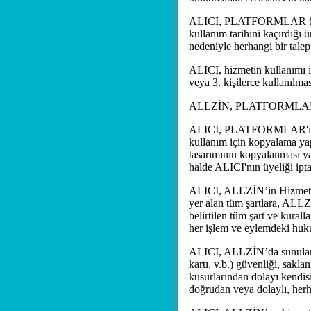
ALICI, PLATFORMLAR üzerin
kullanım tarihini kaçırdığı
nedeniyle herhangi bir tale
ALICI, hizmetin kullanımı 
veya 3. kişilerce kullanıl
ALLZİN, PLATFORMLAR'ın ke
ALICI, PLATFORMLAR'ı sadece
kullanım için kopyalama yap
tasarımının kopyalanması 
halde ALICI'nın üyeliği iptal
ALICI, ALLZİN’in Hizmetler'
yer alan tüm şartlara, ALLZİ
belirtilen tüm şart ve kura
her işlem ve eylemdeki huku
ALICI, ALLZİN’da sunulan H
kartı, v.b.) güvenliği, sak
kusurlarından dolayı kendis
doğrudan veya dolaylı, her