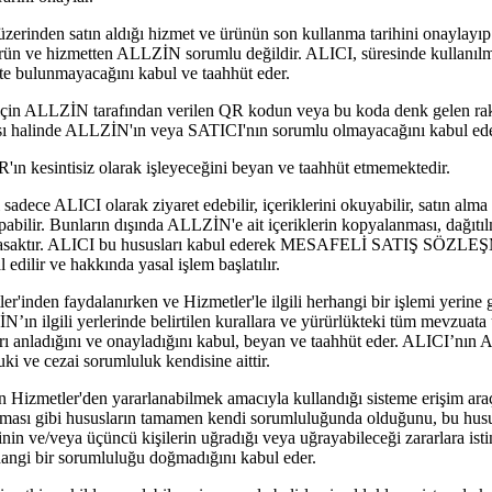
den satın aldığı hizmet ve ürünün son kullanma tarihini onaylayıp 
 ürün ve hizmetten ALLZİN sorumlu değildir. ALICI, süresinde kullanıl
pte bulunmayacağını kabul ve taahhüt eder.
için ALLZİN tarafından verilen QR kodun veya bu koda denk gelen ra
ması halinde ALLZİN'ın veya SATICI'nın sorumlu olmayacağını kabul ede
sintisiz olarak işleyeceğini beyan ve taahhüt etmemektedir.
 ALICI olarak ziyaret edebilir, içeriklerini okuyabilir, satın alma y
abilir. Bunların dışında ALLZİN'e ait içeriklerin kopyalanması, dağıtıl
yasaktır. ALICI bu hususları kabul ederek MESAFELİ SATIŞ SÖZLEŞM
 edilir ve hakkında yasal işlem başlatılır.
inden faydalanırken ve Hizmetler'le ilgili herhangi bir işlemi yerine g
N’ın ilgili yerlerinde belirtilen kurallara ve yürürlükteki tüm mevzuat
lları anladığını ve onayladığını kabul, beyan ve taahhüt eder. ALICI’nın
ki ve cezai sorumluluk kendisine aittir.
izmetler'den yararlanabilmek amacıyla kullandığı sisteme erişim araçl
lanması gibi hususların tamamen kendi sorumluluğunda olduğunu, bu hus
inin ve/veya üçüncü kişilerin uğradığı veya uğrayabileceği zararlara i
hangi bir sorumluluğu doğmadığını kabul eder.