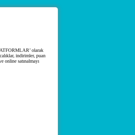
 ‘PLATFORMLAR’ olarak
alıklar, indirimler, puan
 ve online satınalmayı