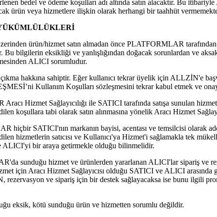
rlenen bedel ve ödeme koşulları adı altında satın alacaktır. Bu itibari
cak ürün veya hizmetlere ilişkin olarak herhangi bir taahhüt vermemekte
N YÜKÜMLÜLÜKLERİ
den ürün/hizmet satın almadan önce PLATFORMLAR tarafından iste
. Bu bilgilerin eksikliği ve yanlışlığından doğacak sorunlardan ve ak
lemesinden ALICI sorumludur.
 çıkma hakkına sahiptir. Eğer kullanıcı tekrar üyelik için ALLZİN'e ba
İ’ni Kullanım Koşulları sözleşmesini tekrar kabul etmek ve onay
 Hizmet Sağlayıcılığı ile SATICI tarafında satışa sunulan hizmet/
 koşullara tabi olarak satın alınmasına yönelik Aracı Hizmet Sağlayı
bir SATICI'nın markanın bayisi, acentası ve temsilcisi olarak ad
hizmetlerin satıcısı ve Kullanıcı'ya Hizmet'i sağlamakla tek mükelle
LICI'yi bir araya getirmekle olduğu bilinmelidir.
sunduğu hizmet ve ürünlerden yararlanan ALICI'lar sipariş ve rez
izmet için Aracı Hizmet Sağlayıcısı olduğu SATICI ve ALICI arasında
 rezervasyon ve sipariş için bir destek sağlayacaksa ise bunu ilgili pr
u eksik, kötü sunduğu ürün ve hizmetten sorumlu değildir.