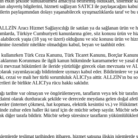
etkin şekilde sunulabilmesi amacıyla belirlemiş oldukları, sistemde kay
ılan alışveriş bilgilerini, hizmeti sağlayan SATICI ile paylaşacağını k
ilerin paylaşımından dolayı yaşanabilecek uyuşmazlıklarda taraf ve bu
LZİN Aracı Hizmet Sağlayıcılığı ile satılan ya da sağlanan ürün ve hi
rumlarda, Türkiye Cumhuriyeti kanunlarına göre, söz konusu ürün ve hiz
n alabilecek yaşta (18 yaş ve üzeri) olduğunu ve söz konusu ürün ve hizm
imine özendirir nitelikte olmadığını kabul, beyan ve taahhüt eder.
anırken Türk Ceza Kanunu, Türk Ticaret Kanunu, Borçlar Kanunu, F
klarının Korunması ile ilgili kanun hükmünde kararnameler ve yasal d
türlü mevzuat hükümleri ile ileride yürürlüğe girecek olan mevzuata ve 
ak yayımlayacağı bildirimlere uymayı kabul eder. Bildirimlere ve yas
i, cezai ve mali her türlü sorumluluk ALICI'ya aittir. ALLZİN'ın bu so
erileri ile birlikte ALICI'ya rücu hakkı saklıdır.
ğı tarihte var olmayan ve öngörülemeyen, tarafların veya tek bir tarafı
aimi olarak durduracak şekilde ve derecede meydana gelen doğal afetler
denler (internet çökmesi, hat kopması, elektrik kesintisi vs.) ve Hükümet
icinde zuhur eden haller iki taraf için de mücbir sebep sayılır. Mücbir se
k diğer tarafa bildirir. Mücbir sebep süresince tarafların yükümlülükleri 
şlemlerde teslimat tarihinden itibaren, hizmet satışına ilişkin işlemlerde 