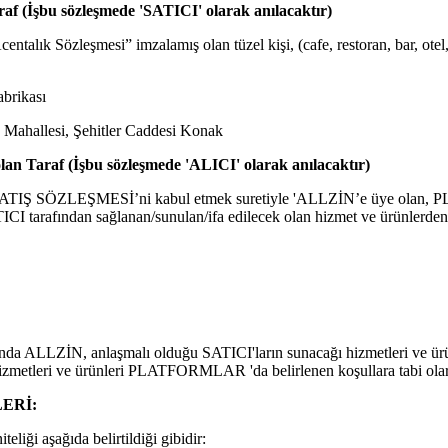
f (İşbu sözleşmede 'SATICI' olarak anılacaktır)
entalık Sözleşmesi” imzalamış olan tüzel kişi, (cafe, restoran, bar, otel
brikası
ahallesi, Şehitler Caddesi Konak
an Taraf (İşbu sözleşmede 'ALICI' olarak anılacaktır)
TIŞ SÖZLEŞMESİ’ni kabul etmek suretiyle 'ALLZİN’e üye olan
TICI tarafından sağlanan/sunulan/ifa edilecek olan hizmet ve ürünlerden
ALLZİN, anlaşmalı olduğu SATICI'ların sunacağı hizmetleri ve
izmetleri ve ürünleri PLATFORMLAR 'da belirlenen koşullara tabi olara
ERİ:
teliği aşağıda belirtildiği gibidir: