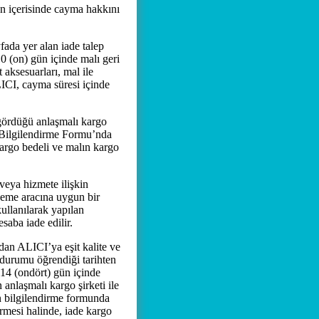
ün içerisinde cayma hakkını
yfada yer alan iade talep
10 (on) gün içinde malı geri
aksesuarları, mal ile
LICI, cayma süresi içinde
gördüğü anlaşmalı kargo
n Bilgilendirme Formu’nda
 kargo bedeli ve malın kargo
veya hizmete ilişkin
deme aracına uygun bir
ullanılarak yapılan
saba iade edilir.
dan ALICI’ya eşit kalite ve
 durumu öğrendiği tarihten
 14 (ondört) gün içinde
anlaşmalı kargo şirketi ile
n bilgilendirme formunda
ermesi halinde, iade kargo