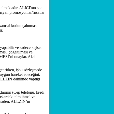
almaktadır. ALICI'nın son
mayan promosyonlar/fırsatlar
kamsal kodun çalınması
r.
apabilir ve sadece kişisel
ması, çoğaltılması ve
ESİ’ni onaylar. Aksi
etirirken, işbu sözleşmede
a uygun hareket edeceğini,
 ALLZİN dahilinde yaptığı
arının (Cep telefonu, kredi
uslardaki tüm ihmal ve
stinaden, ALLZİN’ın