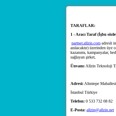
TARAFLAR:
1 - Aracı Taraf (İşbu söz
partner.allzin.com
adresli 
anılacaktır) üzerinden üye o
kazanımı, kampanyalar, hediye
sağlayan şirket,
Ünvanı:
Allzin Teknoloji Ti
Adresi:
Altıntepe Mahalles
İstanbul Türkiye
Telefon:
0 533 732 08 82
E-Posta:
allzin@allzin.net