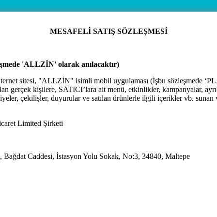
MESAFELİ SATIŞ SÖZLEŞMESİ
leşmede 'ALLZİN' olarak anılacaktır)
internet sitesi, "ALLZİN" isimli mobil uygulaması (İşbu sözleşmede
lan gerçek kişilere, SATICI’lara ait menü, etkinlikler, kampanyalar, ayrıc
ler, çekilişler, duyurular ve satılan ürünlerle ilgili içerikler vb. sunan
caret Limited Şirketi
i, Bağdat Caddesi, İstasyon Yolu Sokak, No:3, 34840, Maltepe