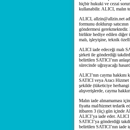
hiçbir hukuki ve cezai soru
kullanabilir. ALICI, malın t
ALICI, allzin@allzin.net adre
formunu doldurup satıcının i
göndermesi gerekmektedir. Ma
birlikte hediye edilen diğer
malı, işleyişine, teknik özel
ALICI iade edeceği malı SA
şirketi ile gönderdiği takd
belirtilen SATICI’nın anlaşm
sürecinde uğrayacağı hasar
ALICI’nın cayma hakkını kul
SATICI veya Aracı Hizmet S
şekilde (tüketiciye herhangi
alışverişlerde, cayma hakkın
Malın iade alınamaması için
fiyatta mal/hizmet tedarik 
itibaren 3 (üç) gün içinde 
ALICI’ya iade eder. ALICI ia
SATICI’ya gönderdiği takdir
belirtilen SATICI’nın iade i