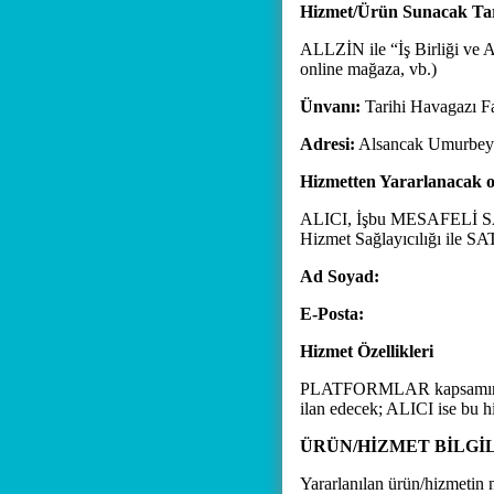
Hizmet/Ürün Sunacak Tara
ALLZİN ile “İş Birliği ve Ac
online mağaza, vb.)
Ünvanı:
Tarihi Havagazı Fa
Adresi:
Alsancak Umurbey M
Hizmetten Yararlanacak ol
ALICI, İşbu MESAFELİ SA
Hizmet Sağlayıcılığı ile SA
Ad Soyad:
E-Posta:
Hizmet Özellikleri
PLATFORMLAR kapsamında 
ilan edecek; ALICI ise bu h
ÜRÜN/HİZMET BİLGİL
Yararlanılan ürün/hizmetin ni