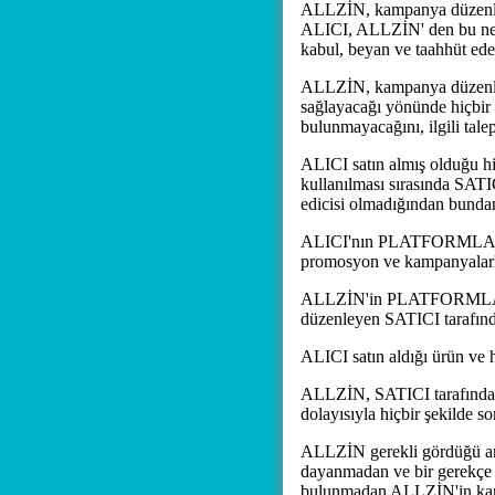
ALLZİN, kampanya düzenled
ALICI, ALLZİN' den bu neden
kabul, beyan ve taahhüt ede
ALLZİN, kampanya düzenledi
sağlayacağı yönünde hiçbir
bulunmayacağını, ilgili tale
ALICI satın almış olduğu hiz
kullanılması sırasında SATI
edicisi olmadığından bunda
ALICI'nın PLATFORMLAR'dan
promosyon ve kampanyalarla
ALLZİN'in PLATFORMLAR'da s
düzenleyen SATICI tarafınd
ALICI satın aldığı ürün ve hi
ALLZİN, SATICI tarafından 
dolayısıyla hiçbir şekilde 
ALLZİN gerekli gördüğü and
dayanmadan ve bir gerekçe g
bulunmadan ALLZİN'in kara