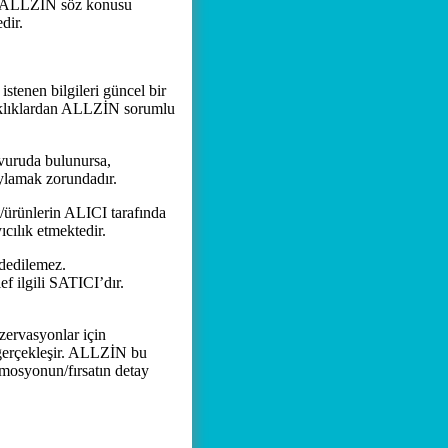
yle ALLZİN söz konusu
dir.
nen bilgileri güncel bir
saklıklardan ALLZİN sorumlu
şvuruda bulunursa,
lamak zorundadır.
ürünlerin ALICI tarafında
cılık etmektedir.
dedilemez.
f ilgili SATICI’dır.
ervasyonlar için
 gerçekleşir. ALLZİN bu
omosyonun/fırsatın detay