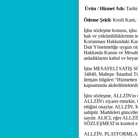
Ürün / Hizmet Adı:
Tarihi
Ödeme Şekli:
Kredi Kartı,
İşbu sözleşme konusu, işbu sö
hak ve yükümlülüklerinin te
Korunması Hakkındaki Kanun
Dair Yönetmeliğe uygun olar
Hakkında Kanun ve Mesafeli
anladıklarını kabul ve beyan
İşbu MESAFELİ SATIŞ SÖZLE
34840, Maltepe /İstanbul T
iletişim bilgileri “Hizmette
kapsamında akdedilmektedi
İşbu sözleşme, ALLZİN'ın 
ALLZİN'ı ziyaret etmekle, 
ettiğini onaylar. ALLZİN
sahiptir. Maddeleri gün
sayılır. ALICI, eğer ALLZ
SÖZLEŞMESİ’ni kontrol etme
ALLZİN, PLATFORMLAR üzer