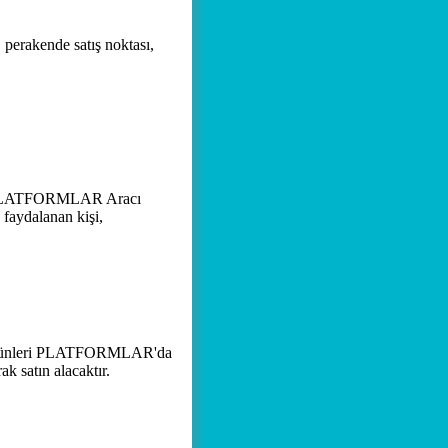
, perakende satış noktası,
, PLATFORMLAR Aracı
 faydalanan kişi,
 ürünleri PLATFORMLAR'da
k satın alacaktır.