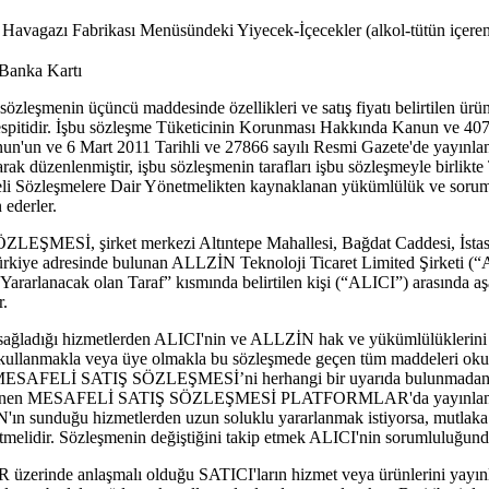
 Havagazı Fabrikası Menüsündeki Yiyecek-İçecekler (alkol-tütün içeren
 Banka Kartı
zleşmenin üçüncü maddesinde özellikleri ve satış fiyatı belirtilen ürün il
spitidir. İşbu sözleşme Tüketicinin Korunması Hakkında Kanun ve 4077 
'un ve 6 Mart 2011 Tarihli ve 27866 sayılı Resmi Gazete'de yayınla
ak düzenlenmiştir, işbu sözleşmenin tarafları işbu sözleşmeyle birlikt
 Sözleşmelere Dair Yönetmelikten kaynaklanan yükümlülük ve sorumlul
 ederler.
ŞMESİ, şirket merkezi Altıntepe Mahallesi, Bağdat Caddesi, İstas
ürkiye adresinde bulunan ALLZİN Teknoloji Ticaret Limited Şirketi (“
n Yararlanacak olan Taraf” kısmında belirtilen kişi (“ALICI”) arasında a
r.
sağladığı hizmetlerden ALICI'nin ve ALLZİN hak ve yükümlülüklerini
kullanmakla veya üye olmakla bu sözleşmede geçen tüm maddeleri oku
, MESAFELİ SATIŞ SÖZLEŞMESİ’ni herhangi bir uyarıda bulunmadan 
cellenen MESAFELİ SATIŞ SÖZLEŞMESİ PLATFORMLAR'da yayınlanır
İN'ın sunduğu hizmetlerden uzun soluklu yararlanmak istiyorsa, mut
lidir. Sözleşmenin değiştiğini takip etmek ALICI'nin sorumluluğund
inde anlaşmalı olduğu SATICI'ların hizmet veya ürünlerini yayınl