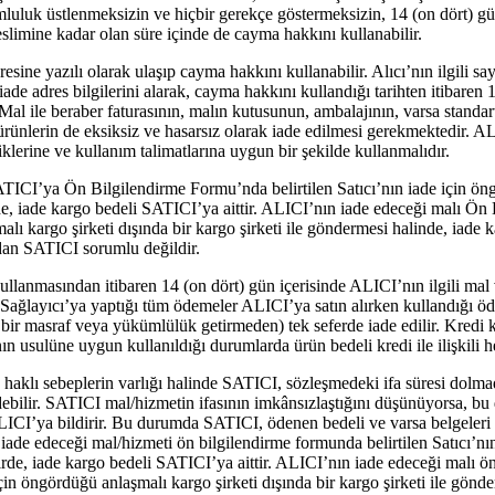
mluluk üstlenmeksizin ve hiçbir gerekçe göstermeksizin, 14 (on dört) g
eslimine kadar olan süre içinde de cayma hakkını kullanabilir.
sine yazılı olarak ulaşıp cayma hakkını kullanabilir. Alıcı’nın ilgili sa
ade adres bilgilerini alarak, cayma hakkını kullandığı tarihten itibaren 
l ile beraber faturasının, malın kutusunun, ambalajının, varsa standart 
 ürünlerin de eksiksiz ve hasarsız olarak iade edilmesi gerekmektedir. A
liklerine ve kullanım talimatlarına uygun bir şekilde kullanmalıdır.
TICI’ya Ön Bilgilendirme Formu’nda belirtilen Satıcı’nın iade için ön
irde, iade kargo bedeli SATICI’ya aittir. ALICI’nın iade edeceği malı Ö
alı kargo şirketi dışında bir kargo şirketi ile göndermesi halinde, iade
dan SATICI sorumlu değildir.
lanmasından itibaren 14 (on dört) gün içerisinde ALICI’nın ilgili mal 
ağlayıcı’ya yaptığı tüm ödemeler ALICI’ya satın alırken kullandığı ö
 bir masraf veya yükümlülük getirmeden) tek seferde iade edilir. Kredi k
ın usulüne uygun kullanıldığı durumlarda ürün bedeli kredi ile ilişkili he
 haklı sebeplerin varlığı halinde SATICI, sözleşmedeki ifa süresi dolma
edebilir. SATICI mal/hizmetin ifasının imkânsızlaştığını düşünüyorsa, bu
ALICI’ya bildirir. Bu durumda SATICI, ödenen bedeli ve varsa belgeleri
de edeceği mal/hizmeti ön bilgilendirme formunda belirtilen Satıcı’nın 
de, iade kargo bedeli SATICI’ya aittir. ALICI’nın iade edeceği malı ö
çin öngördüğü anlaşmalı kargo şirketi dışında bir kargo şirketi ile gönd