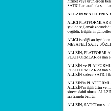
hizmet veya ürünlerden beli
SATICI'lar tarafında sunula
ALLZİN ve ALICI'NI
ALICI PLATFORMLAR üzerin
şekilde sağlamak zorundadır
değildir. Bilgilerin güncel
ALICI istediği an üyelikten
MESAFELİ SATIŞ SÖZLEŞMES
ALLZİN, PLATFORMLAR Aracı
PLATFORMLAR'da ilan edilen
ALLZİN ve PLATFORMLAR hiç
PLATFORMLAR'da ilan edilen 
ALLZİN sadece SATICI ile A
ALLZİN'in PLATFORMLAR'da 
ALLZİN'ın ilgili ürün ve h
sürece dahil olmaz. ALLZİN,
sayfasında belirtir.
ALLZİN, SATICI'nın sunduğ