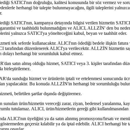
iği SATICI'nın doğruluğu, kalitesi konusunda bir söz vermez ve sor
lerle herhangi bir talepte bulunmayacağını, ilgili taleplerini yalnızc
r.
ği SATICI'nın, kampanya detayında bilgisi verilen hizmetin SATICI'n
 garantisi ve taahhüdü bulunmadığını ve ALICI, ALLZİN' den bu nedenle
plerini yalnızca SATICI'ya yönelteceğini kabul, beyan ve taahhüt eder.
meti tek seferde kullanacaktır. ALICI'nın ödediği bedele ilişkin fatura 
CI tarafından düzenlenerek ALICI'ya verilecektir. ALLZİN hizmetin sağ
n dolayı herhangi bir sorumluluk kabul etmez.
 satın almış olduğu hizmet, SATICI veya 3. kişiler tarafından düze
 birleştirilemez.
unduğu hizmet ve ürünlerin iptali ve ertelenmesi sonucunda ücretin
an yapılacaktır. Bu konuda ALLZİN'in herhangi bir sorumluluğu bulu
zmeti, belirtilen şartlar dışında değiştiremez.
sunulan ürün/hizmetin vereceği zarar, ziyan, bedensel yaralanma, kay
sorumlu tutulamaz. ALICI, ürün/hizmetlerin gereği gibi kullanılmasından
a ALICI'nın üyeliğini ya da satın alınmış promosyonu/fırsatı ve menü
östermeden geçersiz kılabilir ya da iptal edebilir. ALICI herhangi bir 
rını onaylar.