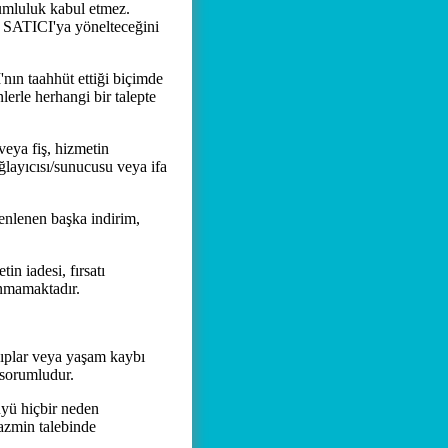
umluluk kabul etmez.
a SATICI'ya yönelteceğini
ın taahhüt ettiği biçimde
rle herhangi bir talepte
veya fiş, hizmetin
layıcısı/sunucusu veya ifa
nlenen başka indirim,
 iadesi, fırsatı
nmamaktadır.
ıplar veya yaşam kaybı
 sorumludur.
yü hiçbir neden
tazmin talebinde