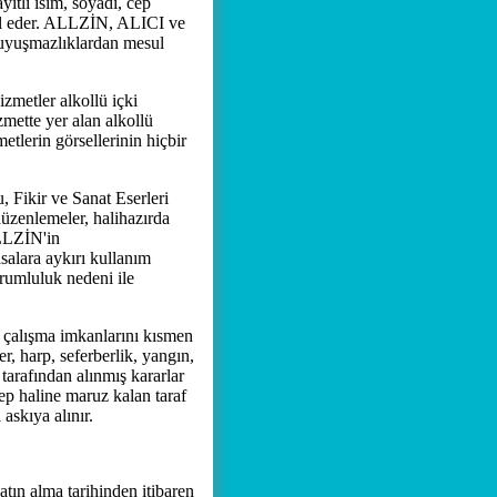
ıtlı isim, soyadı, cep
abul eder. ALLZİN, ALICI ve
 uyuşmazlıklardan mesul
zmetler alkollü içki
mette yer alan alkollü
etlerin görsellerinin hiçbir
ikir ve Sanat Eserleri
üzenlemeler, halihazırda
ALLZİN'in
alara aykırı kullanım
rumluluk nedeni ile
n çalışma imkanlarını kısmen
, harp, seferberlik, yangın,
 tarafından alınmış kararlar
bep haline maruz kalan taraf
askıya alınır.
satın alma tarihinden itibaren