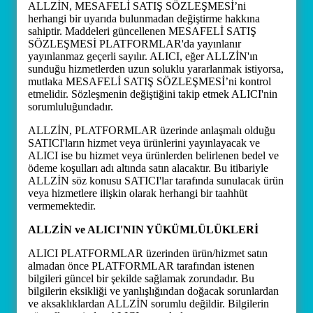
ALLZİN, MESAFELİ SATIŞ SÖZLEŞMESİ’ni
herhangi bir uyarıda bulunmadan değiştirme hakkına
sahiptir. Maddeleri güncellenen MESAFELİ SATIŞ
SÖZLEŞMESİ PLATFORMLAR'da yayınlanır
yayınlanmaz geçerli sayılır. ALICI, eğer ALLZİN'ın
sunduğu hizmetlerden uzun soluklu yararlanmak istiyorsa,
mutlaka MESAFELİ SATIŞ SÖZLEŞMESİ’ni kontrol
etmelidir. Sözleşmenin değiştiğini takip etmek ALICI'nin
sorumluluğundadır.
ALLZİN, PLATFORMLAR üzerinde anlaşmalı olduğu
SATICI'ların hizmet veya ürünlerini yayınlayacak ve
ALICI ise bu hizmet veya ürünlerden belirlenen bedel ve
ödeme koşulları adı altında satın alacaktır. Bu itibariyle
ALLZİN söz konusu SATICI'lar tarafında sunulacak ürün
veya hizmetlere ilişkin olarak herhangi bir taahhüt
vermemektedir.
ALLZİN ve ALICI'NIN YÜKÜMLÜLÜKLERİ
ALICI PLATFORMLAR üzerinden ürün/hizmet satın
almadan önce PLATFORMLAR tarafından istenen
bilgileri güncel bir şekilde sağlamak zorundadır. Bu
bilgilerin eksikliği ve yanlışlığından doğacak sorunlardan
ve aksaklıklardan ALLZİN sorumlu değildir. Bilgilerin