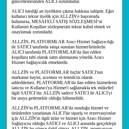
güncellemesinden ALICI sorumludur.
ALICI istediği an üyelikten çıkma hakkına sahiptir. Eğer
kullanıcı tekrar üyelik için ALLZİN'e başvuruda
bulunursa, MESAFELİ SATIŞ SÖZLEŞMESİ’ni
Kullanım Koşulları sözleşmesini tekrar kabul etmek ve
onaylamak zorundadır.
ALLZİN, PLATFORMLAR Aracı Hizmet Sağlayıcılığı
ile SATICI tarafında satışa sunulan hizmet/ürünlerin
ALICI tarafında PLATFORMLAR'da ilan edilen
koşullara tabi olarak satın alınmasına yönelik Aracı
Hizmet Sağlayıcılık etmektedir.
ALLZİN ve PLATFORMLAR hiçbir SATICI'nın
markanın bayisi, acentası ve temsilcisi olarak
addedilemez. PLATFORMLAR'da ilan edilen hizmetlerin
satıcısı ve Kullanıcı'ya Hizmet'i sağlamakla tek mükellef
ilgili SATICI’dır. ALLZİN sadece SATICI ile ALICI'yi
bir araya getirmekle olduğu bilinmelidir.
ALLZİN'in PLATFORMLAR'da sunduğu hizmet ve
ürünlerden yararlanan ALICI'lar sipariş ve rezervasyonlar
için ALLZİN'ın ilgili ürün ve hizmet için Aracı Hizmet
Sağlayıcısı olduğu SATICI ve ALICI arasında gerçekleşir.
ALLZİN bu sürece dahil olmaz. ALLZİN, rezervasyon