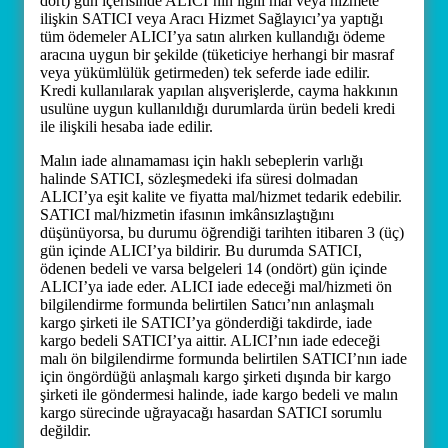
dört) gün içerisinde ALICI’nın ilgili mal veya hizmete
ilişkin SATICI veya Aracı Hizmet Sağlayıcı’ya yaptığı
tüm ödemeler ALICI’ya satın alırken kullandığı ödeme
aracına uygun bir şekilde (tüketiciye herhangi bir masraf
veya yükümlülük getirmeden) tek seferde iade edilir.
Kredi kullanılarak yapılan alışverişlerde, cayma hakkının
usulüne uygun kullanıldığı durumlarda ürün bedeli kredi
ile ilişkili hesaba iade edilir.
Malın iade alınamaması için haklı sebeplerin varlığı
halinde SATICI, sözleşmedeki ifa süresi dolmadan
ALICI’ya eşit kalite ve fiyatta mal/hizmet tedarik edebilir.
SATICI mal/hizmetin ifasının imkânsızlaştığını
düşünüyorsa, bu durumu öğrendiği tarihten itibaren 3 (üç)
gün içinde ALICI’ya bildirir. Bu durumda SATICI,
ödenen bedeli ve varsa belgeleri 14 (ondört) gün içinde
ALICI’ya iade eder. ALICI iade edeceği mal/hizmeti ön
bilgilendirme formunda belirtilen Satıcı’nın anlaşmalı
kargo şirketi ile SATICI’ya gönderdiği takdirde, iade
kargo bedeli SATICI’ya aittir. ALICI’nın iade edeceği
malı ön bilgilendirme formunda belirtilen SATICI’nın iade
için öngördüğü anlaşmalı kargo şirketi dışında bir kargo
şirketi ile göndermesi halinde, iade kargo bedeli ve malın
kargo sürecinde uğrayacağı hasardan SATICI sorumlu
değildir.