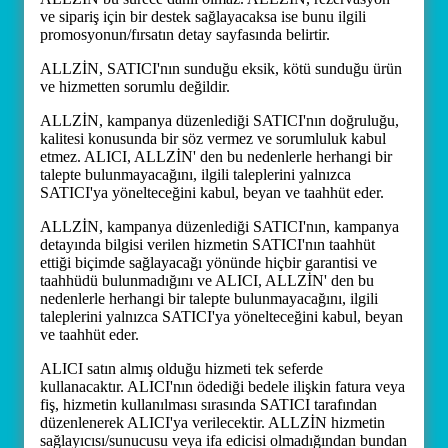
ve sipariş için bir destek sağlayacaksa ise bunu ilgili
promosyonun/fırsatın detay sayfasında belirtir.
ALLZİN, SATICI'nın sunduğu eksik, kötü sunduğu ürün
ve hizmetten sorumlu değildir.
ALLZİN, kampanya düzenlediği SATICI'nın doğruluğu,
kalitesi konusunda bir söz vermez ve sorumluluk kabul
etmez. ALICI, ALLZİN' den bu nedenlerle herhangi bir
talepte bulunmayacağını, ilgili taleplerini yalnızca
SATICI'ya yönelteceğini kabul, beyan ve taahhüt eder.
ALLZİN, kampanya düzenlediği SATICI'nın, kampanya
detayında bilgisi verilen hizmetin SATICI'nın taahhüt
ettiği biçimde sağlayacağı yönünde hiçbir garantisi ve
taahhüdü bulunmadığını ve ALICI, ALLZİN' den bu
nedenlerle herhangi bir talepte bulunmayacağını, ilgili
taleplerini yalnızca SATICI'ya yönelteceğini kabul, beyan
ve taahhüt eder.
ALICI satın almış olduğu hizmeti tek seferde
kullanacaktır. ALICI'nın ödediği bedele ilişkin fatura veya
fiş, hizmetin kullanılması sırasında SATICI tarafından
düzenlenerek ALICI'ya verilecektir. ALLZİN hizmetin
sağlayıcısı/sunucusu veya ifa edicisi olmadığından bundan