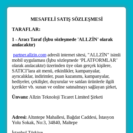
MESAFELİ SATIŞ SÖZLEŞMESİ
TARAFLAR:
1 - Aracı Taraf (İşbu sözleşmede 'ALLZİN' olarak
anılacaktır)
partner.allzin.com
adresli internet sitesi, "ALLZİN" isimli
mobil uygulaması (İşbu sözleşmede ‘PLATFORMLAR’
olarak anılacaktır) üzerinden üye olan gerçek kişilere,
SATICI’lara ait menü, etkinlikler, kampanyalar,
ayrıcalıklar, indirimler, puan kazanımı, kampanyalar,
hediyeler, çekilişler, duyurular ve satılan ürünlerle ilgili
içerikler vb. sunan ve online satınalmayı sağlayan şirket,
Ünvanı:
Allzin Teknoloji Ticaret Limited Şirketi
Adresi:
Altıntepe Mahallesi, Bağdat Caddesi, İstasyon
Yolu Sokak, No:3, 34840, Maltepe
İstanbul Türkiye