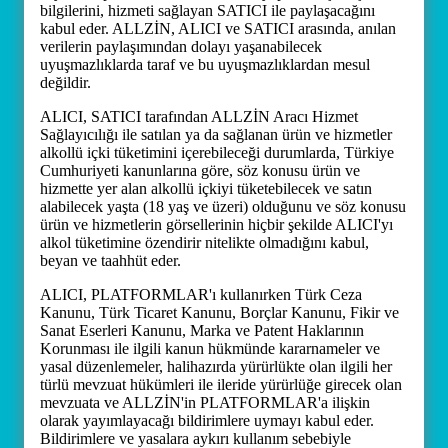
bilgilerini, hizmeti sağlayan SATICI ile paylaşacağını
kabul eder. ALLZİN, ALICI ve SATICI arasında, anılan
verilerin paylaşımından dolayı yaşanabilecek
uyuşmazlıklarda taraf ve bu uyuşmazlıklardan mesul
değildir.
ALICI, SATICI tarafından ALLZİN Aracı Hizmet
Sağlayıcılığı ile satılan ya da sağlanan ürün ve hizmetler
alkollü içki tüketimini içerebileceği durumlarda, Türkiye
Cumhuriyeti kanunlarına göre, söz konusu ürün ve
hizmette yer alan alkollü içkiyi tüketebilecek ve satın
alabilecek yaşta (18 yaş ve üzeri) olduğunu ve söz konusu
ürün ve hizmetlerin görsellerinin hiçbir şekilde ALICI'yı
alkol tüketimine özendirir nitelikte olmadığını kabul,
beyan ve taahhüt eder.
ALICI, PLATFORMLAR'ı kullanırken Türk Ceza
Kanunu, Türk Ticaret Kanunu, Borçlar Kanunu, Fikir ve
Sanat Eserleri Kanunu, Marka ve Patent Haklarının
Korunması ile ilgili kanun hükmünde kararnameler ve
yasal düzenlemeler, halihazırda yürürlükte olan ilgili her
türlü mevzuat hükümleri ile ileride yürürlüğe girecek olan
mevzuata ve ALLZİN'in PLATFORMLAR'a ilişkin
olarak yayımlayacağı bildirimlere uymayı kabul eder.
Bildirimlere ve yasalara aykırı kullanım sebebiyle