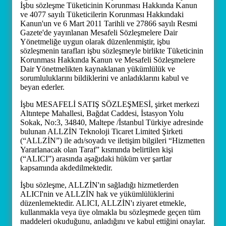
İşbu sözleşme Tüketicinin Korunması Hakkında Kanun
ve 4077 sayılı Tüketicilerin Korunması Hakkındaki
Kanun'un ve 6 Mart 2011 Tarihli ve 27866 sayılı Resmi
Gazete'de yayınlanan Mesafeli Sözleşmelere Dair
Yönetmeliğe uygun olarak düzenlenmiştir, işbu
sözleşmenin tarafları işbu sözleşmeyle birlikte Tüketicinin
Korunması Hakkında Kanun ve Mesafeli Sözleşmelere
Dair Yönetmelikten kaynaklanan yükümlülük ve
sorumluluklarını bildiklerini ve anladıklarını kabul ve
beyan ederler.
İşbu MESAFELİ SATIŞ SÖZLEŞMESİ, şirket merkezi
Altıntepe Mahallesi, Bağdat Caddesi, İstasyon Yolu
Sokak, No:3, 34840, Maltepe /İstanbul Türkiye adresinde
bulunan ALLZİN Teknoloji Ticaret Limited Şirketi
(“ALLZİN”) ile adı/soyadı ve iletişim bilgileri “Hizmetten
Yararlanacak olan Taraf” kısmında belirtilen kişi
(“ALICI”) arasında aşağıdaki hüküm ver şartlar
kapsamında akdedilmektedir.
İşbu sözleşme, ALLZİN'ın sağladığı hizmetlerden
ALICI'nin ve ALLZİN hak ve yükümlülüklerini
düzenlemektedir. ALICI, ALLZİN'ı ziyaret etmekle,
kullanmakla veya üye olmakla bu sözleşmede geçen tüm
maddeleri okuduğunu, anladığını ve kabul ettiğini onaylar.