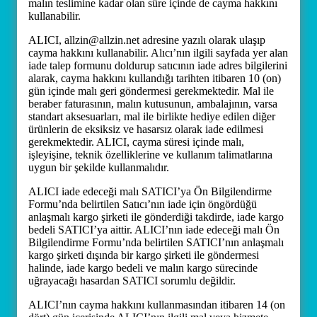
malın teslimine kadar olan süre içinde de cayma hakkını
kullanabilir.
ALICI, allzin@allzin.net adresine yazılı olarak ulaşıp
cayma hakkını kullanabilir. Alıcı’nın ilgili sayfada yer alan
iade talep formunu doldurup satıcının iade adres bilgilerini
alarak, cayma hakkını kullandığı tarihten itibaren 10 (on)
gün içinde malı geri göndermesi gerekmektedir. Mal ile
beraber faturasının, malın kutusunun, ambalajının, varsa
standart aksesuarları, mal ile birlikte hediye edilen diğer
ürünlerin de eksiksiz ve hasarsız olarak iade edilmesi
gerekmektedir. ALICI, cayma süresi içinde malı,
işleyişine, teknik özelliklerine ve kullanım talimatlarına
uygun bir şekilde kullanmalıdır.
ALICI iade edeceği malı SATICI’ya Ön Bilgilendirme
Formu’nda belirtilen Satıcı’nın iade için öngördüğü
anlaşmalı kargo şirketi ile gönderdiği takdirde, iade kargo
bedeli SATICI’ya aittir. ALICI’nın iade edeceği malı Ön
Bilgilendirme Formu’nda belirtilen SATICI’nın anlaşmalı
kargo şirketi dışında bir kargo şirketi ile göndermesi
halinde, iade kargo bedeli ve malın kargo sürecinde
uğrayacağı hasardan SATICI sorumlu değildir.
ALICI’nın cayma hakkını kullanmasından itibaren 14 (on