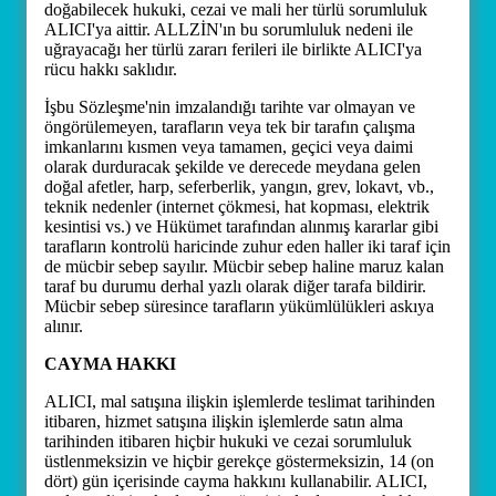
doğabilecek hukuki, cezai ve mali her türlü sorumluluk
ALICI'ya aittir. ALLZİN'ın bu sorumluluk nedeni ile
uğrayacağı her türlü zararı ferileri ile birlikte ALICI'ya
rücu hakkı saklıdır.
İşbu Sözleşme'nin imzalandığı tarihte var olmayan ve
öngörülemeyen, tarafların veya tek bir tarafın çalışma
imkanlarını kısmen veya tamamen, geçici veya daimi
olarak durduracak şekilde ve derecede meydana gelen
doğal afetler, harp, seferberlik, yangın, grev, lokavt, vb.,
teknik nedenler (internet çökmesi, hat kopması, elektrik
kesintisi vs.) ve Hükümet tarafından alınmış kararlar gibi
tarafların kontrolü haricinde zuhur eden haller iki taraf için
de mücbir sebep sayılır. Mücbir sebep haline maruz kalan
taraf bu durumu derhal yazlı olarak diğer tarafa bildirir.
Mücbir sebep süresince tarafların yükümlülükleri askıya
alınır.
CAYMA HAKKI
ALICI, mal satışına ilişkin işlemlerde teslimat tarihinden
itibaren, hizmet satışına ilişkin işlemlerde satın alma
tarihinden itibaren hiçbir hukuki ve cezai sorumluluk
üstlenmeksizin ve hiçbir gerekçe göstermeksizin, 14 (on
dört) gün içerisinde cayma hakkını kullanabilir. ALICI,