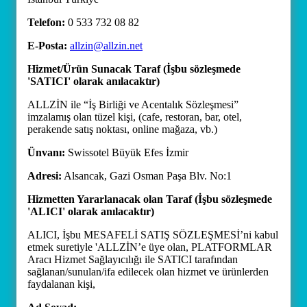
Telefon:
0 533 732 08 82
E-Posta:
allzin@allzin.net
Hizmet/Ürün Sunacak Taraf (İşbu sözleşmede
'SATICI' olarak anılacaktır)
ALLZİN ile “İş Birliği ve Acentalık Sözleşmesi”
imzalamış olan tüzel kişi, (cafe, restoran, bar, otel,
perakende satış noktası, online mağaza, vb.)
Ünvanı:
Swissotel Büyük Efes İzmir
Adresi:
Alsancak, Gazi Osman Paşa Blv. No:1
Hizmetten Yararlanacak olan Taraf (İşbu sözleşmede
'ALICI' olarak anılacaktır)
ALICI, İşbu MESAFELİ SATIŞ SÖZLEŞMESİ’ni kabul
etmek suretiyle 'ALLZİN’e üye olan, PLATFORMLAR
Aracı Hizmet Sağlayıcılığı ile SATICI tarafından
sağlanan/sunulan/ifa edilecek olan hizmet ve ürünlerden
faydalanan kişi,