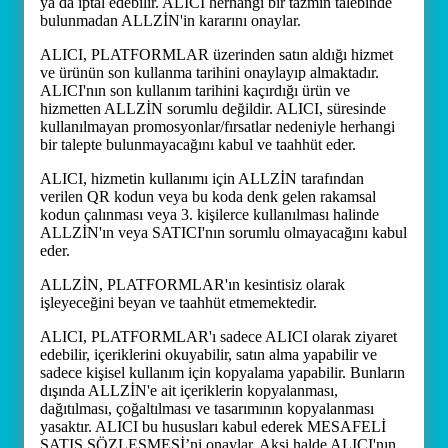
ya da iptal edebilir. ALICI herhangi bir tazmin talebinde
bulunmadan ALLZİN'in kararını onaylar.
ALICI, PLATFORMLAR üzerinden satın aldığı hizmet
ve ürünün son kullanma tarihini onaylayıp almaktadır.
ALICI'nın son kullanım tarihini kaçırdığı ürün ve
hizmetten ALLZİN sorumlu değildir. ALICI, süresinde
kullanılmayan promosyonlar/fırsatlar nedeniyle herhangi
bir talepte bulunmayacağını kabul ve taahhüt eder.
ALICI, hizmetin kullanımı için ALLZİN tarafından
verilen QR kodun veya bu koda denk gelen rakamsal
kodun çalınması veya 3. kişilerce kullanılması halinde
ALLZİN'ın veya SATICI'nın sorumlu olmayacağını kabul
eder.
ALLZİN, PLATFORMLAR'ın kesintisiz olarak
işleyeceğini beyan ve taahhüt etmemektedir.
ALICI, PLATFORMLAR'ı sadece ALICI olarak ziyaret
edebilir, içeriklerini okuyabilir, satın alma yapabilir ve
sadece kişisel kullanım için kopyalama yapabilir. Bunların
dışında ALLZİN'e ait içeriklerin kopyalanması,
dağıtılması, çoğaltılması ve tasarımının kopyalanması
yasaktır. ALICI bu hususları kabul ederek MESAFELİ
SATIŞ SÖZLEŞMESİ’ni onaylar. Aksi halde ALICI'nın