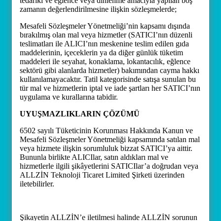
tedariki ve eğlence veya dinlenme amacıyla yapılan boş
zamanın değerlendirilmesine ilişkin sözleşmelerde;
Mesafeli Sözleşmeler Yönetmeliği’nin kapsamı dışında
bırakılmış olan mal veya hizmetler (SATICI’nın düzenli
teslimatları ile ALICI’nın meskenine teslim edilen gıda
maddelerinin, içeceklerin ya da diğer günlük tüketim
maddeleri ile seyahat, konaklama, lokantacılık, eğlence
sektörü gibi alanlarda hizmetler) bakımından cayma hakkı
kullanılamayacaktır. Tatil kategorisinde satışa sunulan bu
tür mal ve hizmetlerin iptal ve iade şartları her SATICI’nın
uygulama ve kurallarına tabidir.
UYUŞMAZLIKLARIN ÇÖZÜMÜ
6502 sayılı Tüketicinin Korunması Hakkında Kanun ve
Mesafeli Sözleşmeler Yönetmeliği kapsamında satılan mal
veya hizmete ilişkin sorumluluk bizzat SATICI’ya aittir.
Bununla birlikte ALICIlar, satın aldıkları mal ve
hizmetlerle ilgili şikâyetlerini SATICIlar’a doğrudan veya
ALLZİN Teknoloji Ticaret Limited Şirketi üzerinden
iletebilirler.
Şikayetin ALLZİN’e iletilmesi halinde ALLZİN sorunun