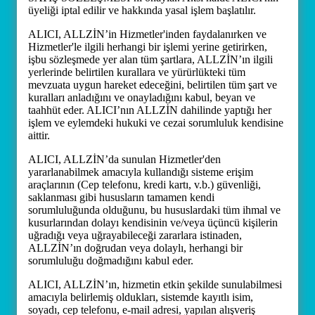
üyeliği iptal edilir ve hakkında yasal işlem başlatılır.
ALICI, ALLZİN’in Hizmetler'inden faydalanırken ve
Hizmetler'le ilgili herhangi bir işlemi yerine getirirken,
işbu sözleşmede yer alan tüm şartlara, ALLZİN’ın ilgili
yerlerinde belirtilen kurallara ve yürürlükteki tüm
mevzuata uygun hareket edeceğini, belirtilen tüm şart ve
kuralları anladığını ve onayladığını kabul, beyan ve
taahhüt eder. ALICI’nın ALLZİN dahilinde yaptığı her
işlem ve eylemdeki hukuki ve cezai sorumluluk kendisine
aittir.
ALICI, ALLZİN’da sunulan Hizmetler'den
yararlanabilmek amacıyla kullandığı sisteme erişim
araçlarının (Cep telefonu, kredi kartı, v.b.) güvenliği,
saklanması gibi hususların tamamen kendi
sorumluluğunda olduğunu, bu hususlardaki tüm ihmal ve
kusurlarından dolayı kendisinin ve/veya üçüncü kişilerin
uğradığı veya uğrayabileceği zararlara istinaden,
ALLZİN’ın doğrudan veya dolaylı, herhangi bir
sorumluluğu doğmadığını kabul eder.
ALICI, ALLZİN’ın, hizmetin etkin şekilde sunulabilmesi
amacıyla belirlemiş oldukları, sistemde kayıtlı isim,
soyadı, cep telefonu, e-mail adresi, yapılan alışveriş