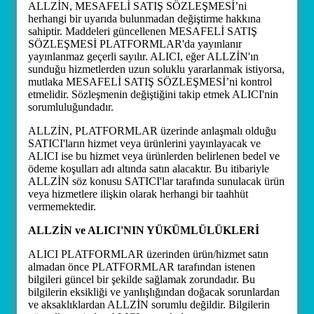
ALLZİN, MESAFELİ SATIŞ SÖZLEŞMESİ’ni
herhangi bir uyarıda bulunmadan değiştirme hakkına
sahiptir. Maddeleri güncellenen MESAFELİ SATIŞ
SÖZLEŞMESİ PLATFORMLAR'da yayınlanır
yayınlanmaz geçerli sayılır. ALICI, eğer ALLZİN'ın
sunduğu hizmetlerden uzun soluklu yararlanmak istiyorsa,
mutlaka MESAFELİ SATIŞ SÖZLEŞMESİ’ni kontrol
etmelidir. Sözleşmenin değiştiğini takip etmek ALICI'nin
sorumluluğundadır.
ALLZİN, PLATFORMLAR üzerinde anlaşmalı olduğu
SATICI'ların hizmet veya ürünlerini yayınlayacak ve
ALICI ise bu hizmet veya ürünlerden belirlenen bedel ve
ödeme koşulları adı altında satın alacaktır. Bu itibariyle
ALLZİN söz konusu SATICI'lar tarafında sunulacak ürün
veya hizmetlere ilişkin olarak herhangi bir taahhüt
vermemektedir.
ALLZİN ve ALICI'NIN YÜKÜMLÜLÜKLERİ
ALICI PLATFORMLAR üzerinden ürün/hizmet satın
almadan önce PLATFORMLAR tarafından istenen
bilgileri güncel bir şekilde sağlamak zorundadır. Bu
bilgilerin eksikliği ve yanlışlığından doğacak sorunlardan
ve aksaklıklardan ALLZİN sorumlu değildir. Bilgilerin