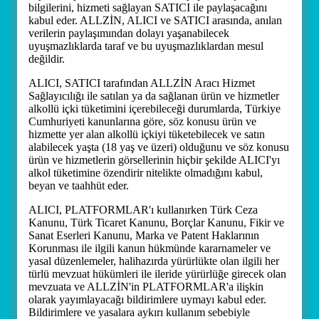
bilgilerini, hizmeti sağlayan SATICI ile paylaşacağını
kabul eder. ALLZİN, ALICI ve SATICI arasında, anılan
verilerin paylaşımından dolayı yaşanabilecek
uyuşmazlıklarda taraf ve bu uyuşmazlıklardan mesul
değildir.
ALICI, SATICI tarafından ALLZİN Aracı Hizmet
Sağlayıcılığı ile satılan ya da sağlanan ürün ve hizmetler
alkollü içki tüketimini içerebileceği durumlarda, Türkiye
Cumhuriyeti kanunlarına göre, söz konusu ürün ve
hizmette yer alan alkollü içkiyi tüketebilecek ve satın
alabilecek yaşta (18 yaş ve üzeri) olduğunu ve söz konusu
ürün ve hizmetlerin görsellerinin hiçbir şekilde ALICI'yı
alkol tüketimine özendirir nitelikte olmadığını kabul,
beyan ve taahhüt eder.
ALICI, PLATFORMLAR'ı kullanırken Türk Ceza
Kanunu, Türk Ticaret Kanunu, Borçlar Kanunu, Fikir ve
Sanat Eserleri Kanunu, Marka ve Patent Haklarının
Korunması ile ilgili kanun hükmünde kararnameler ve
yasal düzenlemeler, halihazırda yürürlükte olan ilgili her
türlü mevzuat hükümleri ile ileride yürürlüğe girecek olan
mevzuata ve ALLZİN'in PLATFORMLAR'a ilişkin
olarak yayımlayacağı bildirimlere uymayı kabul eder.
Bildirimlere ve yasalara aykırı kullanım sebebiyle