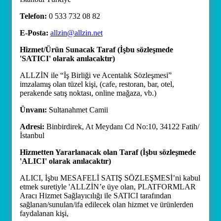
Telefon:
0 533 732 08 82
E-Posta:
allzin@allzin.net
Hizmet/Ürün Sunacak Taraf (İşbu sözleşmede
'SATICI' olarak anılacaktır)
ALLZİN ile “İş Birliği ve Acentalık Sözleşmesi”
imzalamış olan tüzel kişi, (cafe, restoran, bar, otel,
perakende satış noktası, online mağaza, vb.)
Ünvanı:
Sultanahmet Camii
Adresi:
Binbirdirek, At Meydanı Cd No:10, 34122 Fatih/
İstanbul
Hizmetten Yararlanacak olan Taraf (İşbu sözleşmede
'ALICI' olarak anılacaktır)
ALICI, İşbu MESAFELİ SATIŞ SÖZLEŞMESİ’ni kabul
etmek suretiyle 'ALLZİN’e üye olan, PLATFORMLAR
Aracı Hizmet Sağlayıcılığı ile SATICI tarafından
sağlanan/sunulan/ifa edilecek olan hizmet ve ürünlerden
faydalanan kişi,