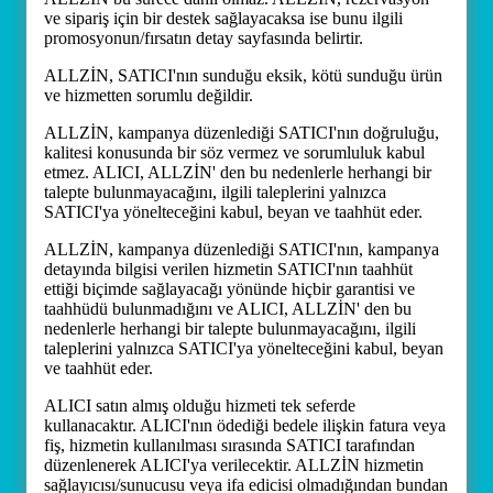
ve sipariş için bir destek sağlayacaksa ise bunu ilgili
promosyonun/fırsatın detay sayfasında belirtir.
ALLZİN, SATICI'nın sunduğu eksik, kötü sunduğu ürün
ve hizmetten sorumlu değildir.
ALLZİN, kampanya düzenlediği SATICI'nın doğruluğu,
kalitesi konusunda bir söz vermez ve sorumluluk kabul
etmez. ALICI, ALLZİN' den bu nedenlerle herhangi bir
talepte bulunmayacağını, ilgili taleplerini yalnızca
SATICI'ya yönelteceğini kabul, beyan ve taahhüt eder.
ALLZİN, kampanya düzenlediği SATICI'nın, kampanya
detayında bilgisi verilen hizmetin SATICI'nın taahhüt
ettiği biçimde sağlayacağı yönünde hiçbir garantisi ve
taahhüdü bulunmadığını ve ALICI, ALLZİN' den bu
nedenlerle herhangi bir talepte bulunmayacağını, ilgili
taleplerini yalnızca SATICI'ya yönelteceğini kabul, beyan
ve taahhüt eder.
ALICI satın almış olduğu hizmeti tek seferde
kullanacaktır. ALICI'nın ödediği bedele ilişkin fatura veya
fiş, hizmetin kullanılması sırasında SATICI tarafından
düzenlenerek ALICI'ya verilecektir. ALLZİN hizmetin
sağlayıcısı/sunucusu veya ifa edicisi olmadığından bundan