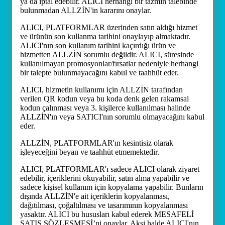
ya da iptal edebilir. ALICI herhangi bir tazmin talebinde
bulunmadan ALLZİN'in kararını onaylar.
ALICI, PLATFORMLAR üzerinden satın aldığı hizmet
ve ürünün son kullanma tarihini onaylayıp almaktadır.
ALICI'nın son kullanım tarihini kaçırdığı ürün ve
hizmetten ALLZİN sorumlu değildir. ALICI, süresinde
kullanılmayan promosyonlar/fırsatlar nedeniyle herhangi
bir talepte bulunmayacağını kabul ve taahhüt eder.
ALICI, hizmetin kullanımı için ALLZİN tarafından
verilen QR kodun veya bu koda denk gelen rakamsal
kodun çalınması veya 3. kişilerce kullanılması halinde
ALLZİN'ın veya SATICI'nın sorumlu olmayacağını kabul
eder.
ALLZİN, PLATFORMLAR'ın kesintisiz olarak
işleyeceğini beyan ve taahhüt etmemektedir.
ALICI, PLATFORMLAR'ı sadece ALICI olarak ziyaret
edebilir, içeriklerini okuyabilir, satın alma yapabilir ve
sadece kişisel kullanım için kopyalama yapabilir. Bunların
dışında ALLZİN'e ait içeriklerin kopyalanması,
dağıtılması, çoğaltılması ve tasarımının kopyalanması
yasaktır. ALICI bu hususları kabul ederek MESAFELİ
SATIŞ SÖZLEŞMESİ’ni onaylar. Aksi halde ALICI'nın