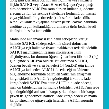
dört) gün içerisinde ALICI’nın ilgili mal veya hizmete
ilişkin SATICI veya Aracı Hizmet Sağlayıcı’ya yaptığı
tüm ödemeler ALICI’ya satın alırken kullandığı ödeme
aracına uygun bir şekilde (tüketiciye herhangi bir masraf
veya yükümlülük getirmeden) tek seferde iade edilir.
Kredi kullanılarak yapılan alışverişlerde, cayma hakkının
usulüne uygun kullanıldığı durumlarda ürün bedeli kredi
ile ilişkili hesaba iade edilir.
Malın iade alınamaması için haklı sebeplerin varlığı
halinde SATICI, sözleşmedeki ifa süresi dolmadan
ALICI’ya eşit kalite ve fiyatta mal/hizmet tedarik edebilir.
SATICI mal/hizmetin ifasının imkânsızlaştığını
düşünüyorsa, bu durumu öğrendiği tarihten itibaren 3 (üç)
gün içinde ALICI’ya bildirir. Bu durumda SATICI,
ödenen bedeli ve varsa belgeleri 14 (ondört) gün içinde
ALICI’ya iade eder. ALICI iade edeceği mal/hizmeti ön
bilgilendirme formunda belirtilen Satıcı’nın anlaşmalı
kargo şirketi ile SATICI’ya gönderdiği takdirde, iade
kargo bedeli SATICI’ya aittir. ALICI’nın iade edeceği
malı ön bilgilendirme formunda belirtilen SATICI’nın iade
için öngördüğü anlaşmalı kargo şirketi dışında bir kargo
şirketi ile göndermesi halinde, iade kargo bedeli ve malın
kargo sürecinde uğrayacağı hasardan SATICI sorumlu
değildir.