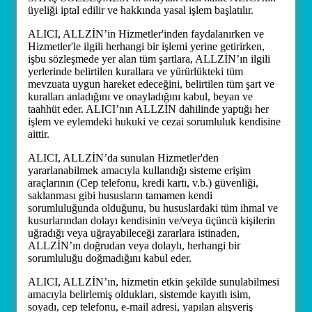
üyeliği iptal edilir ve hakkında yasal işlem başlatılır.
ALICI, ALLZİN’in Hizmetler'inden faydalanırken ve
Hizmetler'le ilgili herhangi bir işlemi yerine getirirken,
işbu sözleşmede yer alan tüm şartlara, ALLZİN’ın ilgili
yerlerinde belirtilen kurallara ve yürürlükteki tüm
mevzuata uygun hareket edeceğini, belirtilen tüm şart ve
kuralları anladığını ve onayladığını kabul, beyan ve
taahhüt eder. ALICI’nın ALLZİN dahilinde yaptığı her
işlem ve eylemdeki hukuki ve cezai sorumluluk kendisine
aittir.
ALICI, ALLZİN’da sunulan Hizmetler'den
yararlanabilmek amacıyla kullandığı sisteme erişim
araçlarının (Cep telefonu, kredi kartı, v.b.) güvenliği,
saklanması gibi hususların tamamen kendi
sorumluluğunda olduğunu, bu hususlardaki tüm ihmal ve
kusurlarından dolayı kendisinin ve/veya üçüncü kişilerin
uğradığı veya uğrayabileceği zararlara istinaden,
ALLZİN’ın doğrudan veya dolaylı, herhangi bir
sorumluluğu doğmadığını kabul eder.
ALICI, ALLZİN’ın, hizmetin etkin şekilde sunulabilmesi
amacıyla belirlemiş oldukları, sistemde kayıtlı isim,
soyadı, cep telefonu, e-mail adresi, yapılan alışveriş