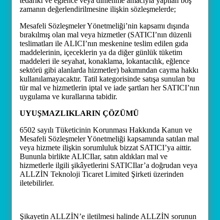
tedariki ve eğlence veya dinlenme amacıyla yapılan boş
zamanın değerlendirilmesine ilişkin sözleşmelerde;
Mesafeli Sözleşmeler Yönetmeliği’nin kapsamı dışında
bırakılmış olan mal veya hizmetler (SATICI’nın düzenli
teslimatları ile ALICI’nın meskenine teslim edilen gıda
maddelerinin, içeceklerin ya da diğer günlük tüketim
maddeleri ile seyahat, konaklama, lokantacılık, eğlence
sektörü gibi alanlarda hizmetler) bakımından cayma hakkı
kullanılamayacaktır. Tatil kategorisinde satışa sunulan bu
tür mal ve hizmetlerin iptal ve iade şartları her SATICI’nın
uygulama ve kurallarına tabidir.
UYUŞMAZLIKLARIN ÇÖZÜMÜ
6502 sayılı Tüketicinin Korunması Hakkında Kanun ve
Mesafeli Sözleşmeler Yönetmeliği kapsamında satılan mal
veya hizmete ilişkin sorumluluk bizzat SATICI’ya aittir.
Bununla birlikte ALICIlar, satın aldıkları mal ve
hizmetlerle ilgili şikâyetlerini SATICIlar’a doğrudan veya
ALLZİN Teknoloji Ticaret Limited Şirketi üzerinden
iletebilirler.
Şikayetin ALLZİN’e iletilmesi halinde ALLZİN sorunun