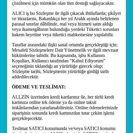
çözülmesi için mümkün olan tüm desteği sağlayacaktır.
ALICI iş bu Sözleşme ile ilgili çıkacak ihtilaflarda; şikâyet
ve itirazlarını, Bakanlıkça her yıl Aralık ayında belirlenen
parasal sınırlar dâhilinde, mal veya hizmeti satın aldığı
veya ikametgâhının bulunduğu yerdeki Tüketici sorunları
hakem heyetine veya tüketici mahkemesine yapılabilir.
Taraflar arasındaki ilişki sanal ortamda gerçekleştiği için;
Mesafeli Sözleşmelere Dair Yönetmelik ve ilgili mevzuat
hükümlerine tabidir. Bu kapsamda, işbu Kullanım
Koşulları, Kullanıcı tarafından “Kabul Ediyorum”
seçeneğinin tıklandığı an yürürlüğe girecek olup;
Sözleşme tarihi, Sözleşmenin yürürlüğe girdiği tarih
addedilecektir.
ÖDEME VE TESLİMAT:
ALLZİN üzerinden kredi kartlarınız ile, her türlü kredi
kartınıza online tek ödeme ya da online taksit
imkânlarından yararlanabilirsiniz. Online ödemelerinizde
siparişiniz sonunda kredi kartınızdan tutar çekim işlemi
gerçekleşecektir.
Teslimat SATICI konumunda ve/veya SATICI konumu