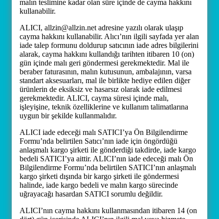
malın teslimine kadar olan süre içinde de cayma hakkını
kullanabilir.
ALICI, allzin@allzin.net adresine yazılı olarak ulaşıp
cayma hakkını kullanabilir. Alıcı’nın ilgili sayfada yer alan
iade talep formunu doldurup satıcının iade adres bilgilerini
alarak, cayma hakkını kullandığı tarihten itibaren 10 (on)
gün içinde malı geri göndermesi gerekmektedir. Mal ile
beraber faturasının, malın kutusunun, ambalajının, varsa
standart aksesuarları, mal ile birlikte hediye edilen diğer
ürünlerin de eksiksiz ve hasarsız olarak iade edilmesi
gerekmektedir. ALICI, cayma süresi içinde malı,
işleyişine, teknik özelliklerine ve kullanım talimatlarına
uygun bir şekilde kullanmalıdır.
ALICI iade edeceği malı SATICI’ya Ön Bilgilendirme
Formu’nda belirtilen Satıcı’nın iade için öngördüğü
anlaşmalı kargo şirketi ile gönderdiği takdirde, iade kargo
bedeli SATICI’ya aittir. ALICI’nın iade edeceği malı Ön
Bilgilendirme Formu’nda belirtilen SATICI’nın anlaşmalı
kargo şirketi dışında bir kargo şirketi ile göndermesi
halinde, iade kargo bedeli ve malın kargo sürecinde
uğrayacağı hasardan SATICI sorumlu değildir.
ALICI’nın cayma hakkını kullanmasından itibaren 14 (on