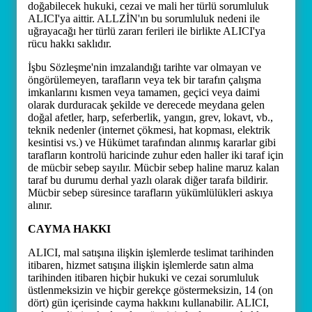
doğabilecek hukuki, cezai ve mali her türlü sorumluluk
ALICI'ya aittir. ALLZİN'ın bu sorumluluk nedeni ile
uğrayacağı her türlü zararı ferileri ile birlikte ALICI'ya
rücu hakkı saklıdır.
İşbu Sözleşme'nin imzalandığı tarihte var olmayan ve
öngörülemeyen, tarafların veya tek bir tarafın çalışma
imkanlarını kısmen veya tamamen, geçici veya daimi
olarak durduracak şekilde ve derecede meydana gelen
doğal afetler, harp, seferberlik, yangın, grev, lokavt, vb.,
teknik nedenler (internet çökmesi, hat kopması, elektrik
kesintisi vs.) ve Hükümet tarafından alınmış kararlar gibi
tarafların kontrolü haricinde zuhur eden haller iki taraf için
de mücbir sebep sayılır. Mücbir sebep haline maruz kalan
taraf bu durumu derhal yazlı olarak diğer tarafa bildirir.
Mücbir sebep süresince tarafların yükümlülükleri askıya
alınır.
CAYMA HAKKI
ALICI, mal satışına ilişkin işlemlerde teslimat tarihinden
itibaren, hizmet satışına ilişkin işlemlerde satın alma
tarihinden itibaren hiçbir hukuki ve cezai sorumluluk
üstlenmeksizin ve hiçbir gerekçe göstermeksizin, 14 (on
dört) gün içerisinde cayma hakkını kullanabilir. ALICI,