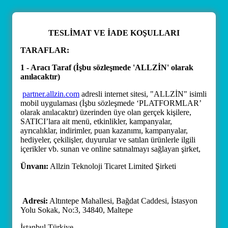
TESLİMAT VE İADE KOŞULLARI
TARAFLAR:
1 - Aracı Taraf (İşbu sözleşmede 'ALLZİN' olarak
anılacaktır)
partner.allzin.com
adresli internet sitesi, "ALLZİN" isimli
mobil uygulaması (İşbu sözleşmede ‘PLATFORMLAR’
olarak anılacaktır) üzerinden üye olan gerçek kişilere,
SATICI’lara ait menü, etkinlikler, kampanyalar,
ayrıcalıklar, indirimler, puan kazanımı, kampanyalar,
hediyeler, çekilişler, duyurular ve satılan ürünlerle ilgili
içerikler vb. sunan ve online satınalmayı sağlayan şirket,
Ünvanı:
Allzin Teknoloji Ticaret Limited Şirketi
Adresi:
Altıntepe Mahallesi, Bağdat Caddesi, İstasyon
Yolu Sokak, No:3, 34840, Maltepe
İstanbul Türkiye