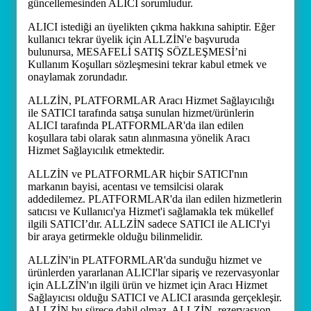
güncellemesinden ALICI sorumludur.
ALICI istediği an üyelikten çıkma hakkına sahiptir. Eğer
kullanıcı tekrar üyelik için ALLZİN'e başvuruda
bulunursa, MESAFELİ SATIŞ SÖZLEŞMESİ’ni
Kullanım Koşulları sözleşmesini tekrar kabul etmek ve
onaylamak zorundadır.
ALLZİN, PLATFORMLAR Aracı Hizmet Sağlayıcılığı
ile SATICI tarafında satışa sunulan hizmet/ürünlerin
ALICI tarafında PLATFORMLAR'da ilan edilen
koşullara tabi olarak satın alınmasına yönelik Aracı
Hizmet Sağlayıcılık etmektedir.
ALLZİN ve PLATFORMLAR hiçbir SATICI'nın
markanın bayisi, acentası ve temsilcisi olarak
addedilemez. PLATFORMLAR'da ilan edilen hizmetlerin
satıcısı ve Kullanıcı'ya Hizmet'i sağlamakla tek mükellef
ilgili SATICI’dır. ALLZİN sadece SATICI ile ALICI'yi
bir araya getirmekle olduğu bilinmelidir.
ALLZİN'in PLATFORMLAR'da sunduğu hizmet ve
ürünlerden yararlanan ALICI'lar sipariş ve rezervasyonlar
için ALLZİN'ın ilgili ürün ve hizmet için Aracı Hizmet
Sağlayıcısı olduğu SATICI ve ALICI arasında gerçekleşir.
ALLZİN bu sürece dahil olmaz. ALLZİN, rezervasyon