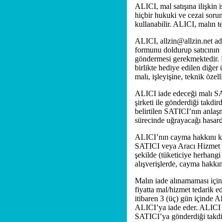
ALICI, mal satışına ilişkin i
hiçbir hukuki ve cezai soru
kullanabilir. ALICI, malın t
ALICI, allzin@allzin.net adre
formunu doldurup satıcının i
göndermesi gerekmektedir. Ma
birlikte hediye edilen diğer
malı, işleyişine, teknik özel
ALICI iade edeceği malı SA
şirketi ile gönderdiği takd
belirtilen SATICI’nın anlaşm
sürecinde uğrayacağı hasar
ALICI’nın cayma hakkını kul
SATICI veya Aracı Hizmet S
şekilde (tüketiciye herhangi
alışverişlerde, cayma hakkın
Malın iade alınamaması için
fiyatta mal/hizmet tedarik 
itibaren 3 (üç) gün içinde 
ALICI’ya iade eder. ALICI ia
SATICI’ya gönderdiği takdir