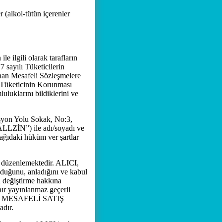
(alkol-tütün içerenler
e ilgili olarak tarafların
sayılı Tüketicilerin
nan Mesafeli Sözleşmelere
e Tüketicinin Korunması
uklarını bildiklerini ve
yon Yolu Sokak, No:3,
ALLZİN”) ile adı/soyadı ve
şağıdaki hüküm ver şartlar
 düzenlemektedir. ALICI,
duğunu, anladığını ve kabul
değiştirme hakkına
 yayınlanmaz geçerli
laka MESAFELİ SATIŞ
adır.