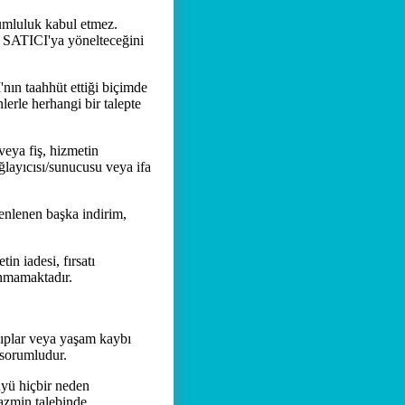
umluluk kabul etmez.
a SATICI'ya yönelteceğini
ın taahhüt ettiği biçimde
rle herhangi bir talepte
veya fiş, hizmetin
layıcısı/sunucusu veya ifa
nlenen başka indirim,
 iadesi, fırsatı
nmamaktadır.
ıplar veya yaşam kaybı
 sorumludur.
yü hiçbir neden
tazmin talebinde