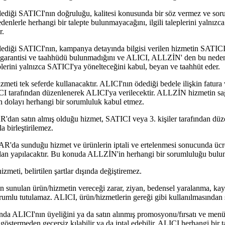
iği SATICI'nın doğruluğu, kalitesi konusunda bir söz vermez ve sor
lerle herhangi bir talepte bulunmayacağını, ilgili taleplerini yalnızc
r.
ği SATICI'nın, kampanya detayında bilgisi verilen hizmetin SATICI'n
 garantisi ve taahhüdü bulunmadığını ve ALICI, ALLZİN' den bu nedenle
plerini yalnızca SATICI'ya yönelteceğini kabul, beyan ve taahhüt eder.
meti tek seferde kullanacaktır. ALICI'nın ödediği bedele ilişkin fatura 
CI tarafından düzenlenerek ALICI'ya verilecektir. ALLZİN hizmetin sağ
n dolayı herhangi bir sorumluluk kabul etmez.
 satın almış olduğu hizmet, SATICI veya 3. kişiler tarafından düze
 birleştirilemez.
unduğu hizmet ve ürünlerin iptali ve ertelenmesi sonucunda ücretin
an yapılacaktır. Bu konuda ALLZİN'in herhangi bir sorumluluğu bulu
zmeti, belirtilen şartlar dışında değiştiremez.
sunulan ürün/hizmetin vereceği zarar, ziyan, bedensel yaralanma, kay
sorumlu tutulamaz. ALICI, ürün/hizmetlerin gereği gibi kullanılmasından
a ALICI'nın üyeliğini ya da satın alınmış promosyonu/fırsatı ve menü
östermeden geçersiz kılabilir ya da iptal edebilir. ALICI herhangi bir 