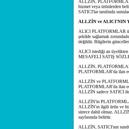
ALLZİN, PLATFORMLAR üzer
hizmet veya ürünlerden beli
SATICI'lar tarafında sunula
ALLZİN ve ALICI'NI
ALICI PLATFORMLAR üzerin
şekilde sağlamak zorundadır
değildir. Bilgilerin güncel
ALICI istediği an üyelikten
MESAFELİ SATIŞ SÖZLEŞMES
ALLZİN, PLATFORMLAR Aracı
PLATFORMLAR'da ilan edilen
ALLZİN ve PLATFORMLAR hiç
PLATFORMLAR'da ilan edilen 
ALLZİN sadece SATICI ile A
ALLZİN'in PLATFORMLAR'da 
ALLZİN'ın ilgili ürün ve h
sürece dahil olmaz. ALLZİN,
sayfasında belirtir.
ALLZİN, SATICI'nın sunduğ