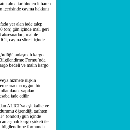
satın alma tarihinden itibaren
ün içerisinde cayma hakkını
yfada yer alan iade talep
10 (on) gün içinde malı geri
aksesuarları, mal ile
LICI, cayma süresi içinde
gördüğü anlaşmalı kargo
n Bilgilendirme Formu’nda
 kargo bedeli ve malın kargo
veya hizmete ilişkin
deme aracına uygun bir
ullanılarak yapılan
saba iade edilir.
dan ALICI’ya eşit kalite ve
 durumu öğrendiği tarihten
 14 (ondört) gün içinde
anlaşmalı kargo şirketi ile
n bilgilendirme formunda