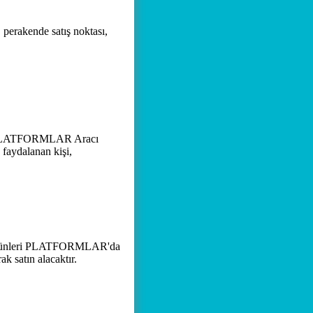
, perakende satış noktası,
, PLATFORMLAR Aracı
 faydalanan kişi,
 ürünleri PLATFORMLAR'da
k satın alacaktır.