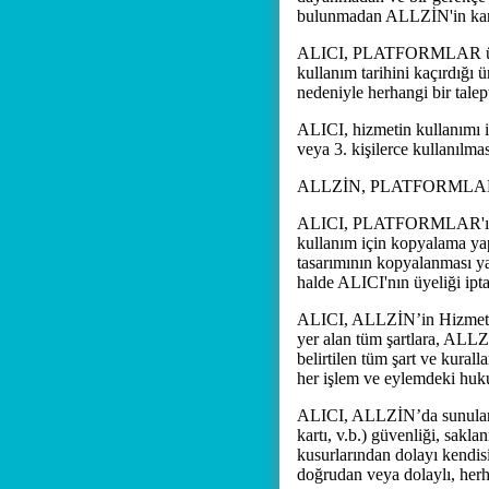
bulunmadan ALLZİN'in kara
ALICI, PLATFORMLAR üzerin
kullanım tarihini kaçırdığı
nedeniyle herhangi bir tale
ALICI, hizmetin kullanımı 
veya 3. kişilerce kullanıl
ALLZİN, PLATFORMLAR'ın ke
ALICI, PLATFORMLAR'ı sadece
kullanım için kopyalama yap
tasarımının kopyalanması 
halde ALICI'nın üyeliği iptal
ALICI, ALLZİN’in Hizmetler'
yer alan tüm şartlara, ALLZİ
belirtilen tüm şart ve kura
her işlem ve eylemdeki huku
ALICI, ALLZİN’da sunulan H
kartı, v.b.) güvenliği, sak
kusurlarından dolayı kendis
doğrudan veya dolaylı, her