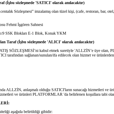
f (İşbu sözleşmede 'SATICI' olarak anılacaktır)
entalık Sözleşmesi” imzalamış olan tüzel kişi, (cafe, restoran, bar, otel
osu Fehmi İşgören Sahnesi
o:9 SSK Blokları E-1 Blok, Konak YKM
an Taraf (İşbu sözleşmede 'ALICI' olarak anılacaktır)
TIŞ SÖZLEŞMESİ’ni kabul etmek suretiyle 'ALLZİN’e üye olan
TICI tarafından sağlanan/sunulan/ifa edilecek olan hizmet ve ürünlerden
ALLZİN, anlaşmalı olduğu SATICI'ların sunacağı hizmetleri ve
izmetleri ve ürünleri PLATFORMLAR 'da belirlenen koşullara tabi olara
ERİ:
teliği aşağıda belirtildiği gibidir: