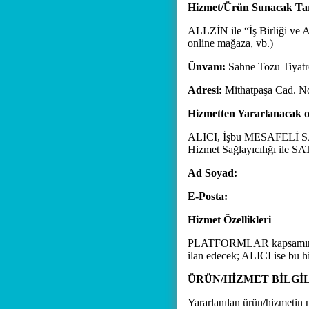
Hizmet/Ürün Sunacak Tara
ALLZİN ile “İş Birliği ve Ac
online mağaza, vb.)
Ünvanı:
Sahne Tozu Tiyatr
Adresi:
Mithatpaşa Cad. N
Hizmetten Yararlanacak ol
ALICI, İşbu MESAFELİ SA
Hizmet Sağlayıcılığı ile SA
Ad Soyad:
E-Posta:
Hizmet Özellikleri
PLATFORMLAR kapsamında 
ilan edecek; ALICI ise bu h
ÜRÜN/HİZMET BİLGİL
Yararlanılan ürün/hizmetin ni