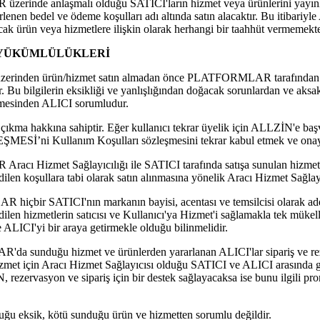
inde anlaşmalı olduğu SATICI'ların hizmet veya ürünlerini yayınl
rlenen bedel ve ödeme koşulları adı altında satın alacaktır. Bu itibari
cak ürün veya hizmetlere ilişkin olarak herhangi bir taahhüt vermemekte
N YÜKÜMLÜLÜKLERİ
den ürün/hizmet satın almadan önce PLATFORMLAR tarafından iste
. Bu bilgilerin eksikliği ve yanlışlığından doğacak sorunlardan ve ak
lemesinden ALICI sorumludur.
 çıkma hakkına sahiptir. Eğer kullanıcı tekrar üyelik için ALLZİN'e ba
İ’ni Kullanım Koşulları sözleşmesini tekrar kabul etmek ve onay
 Hizmet Sağlayıcılığı ile SATICI tarafında satışa sunulan hizmet/
 koşullara tabi olarak satın alınmasına yönelik Aracı Hizmet Sağlayı
bir SATICI'nın markanın bayisi, acentası ve temsilcisi olarak ad
hizmetlerin satıcısı ve Kullanıcı'ya Hizmet'i sağlamakla tek mükelle
LICI'yi bir araya getirmekle olduğu bilinmelidir.
sunduğu hizmet ve ürünlerden yararlanan ALICI'lar sipariş ve rez
izmet için Aracı Hizmet Sağlayıcısı olduğu SATICI ve ALICI arasında
 rezervasyon ve sipariş için bir destek sağlayacaksa ise bunu ilgili pr
u eksik, kötü sunduğu ürün ve hizmetten sorumlu değildir.