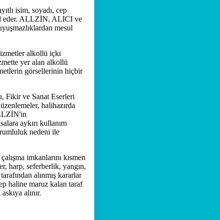
ıtlı isim, soyadı, cep
abul eder. ALLZİN, ALICI ve
 uyuşmazlıklardan mesul
zmetler alkollü içki
mette yer alan alkollü
etlerin görsellerinin hiçbir
ikir ve Sanat Eserleri
üzenlemeler, halihazırda
ALLZİN'in
alara aykırı kullanım
rumluluk nedeni ile
n çalışma imkanlarını kısmen
, harp, seferberlik, yangın,
 tarafından alınmış kararlar
bep haline maruz kalan taraf
askıya alınır.