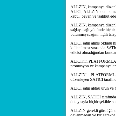
ALLZİN, kampanya düzenled
ALICI, ALLZİN' den bu neden
kabul, beyan ve taahhüt ede
ALLZİN, kampanya düzenledi
sağlayacağı yönünde hiçbir
bulunmayacağını, ilgili tale
ALICI satın almış olduğu hiz
kullanılması sırasında SATI
edicisi olmadığından bunda
ALICI'nın PLATFORMLAR'dan
promosyon ve kampanyalarla
ALLZİN'in PLATFORMLAR'da s
düzenleyen SATICI tarafınd
ALICI satın aldığı ürün ve hi
ALLZİN, SATICI tarafından 
dolayısıyla hiçbir şekilde 
ALLZİN gerekli gördüğü and
dayanmadan ve bir gerekçe g