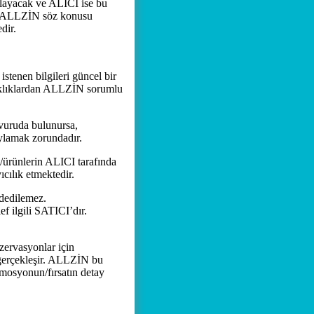
ayacak ve ALICI ise bu
yle ALLZİN söz konusu
dir.
nen bilgileri güncel bir
saklıklardan ALLZİN sorumlu
şvuruda bulunursa,
lamak zorundadır.
ürünlerin ALICI tarafında
cılık etmektedir.
dedilemez.
f ilgili SATICI’dır.
ervasyonlar için
 gerçekleşir. ALLZİN bu
omosyonun/fırsatın detay