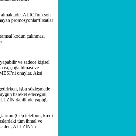
almaktadır. ALICI'nın son
mayan promosyonlar/fırsatlar
kamsal kodun çalınması
r.
apabilir ve sadece kişisel
ması, çoğaltılması ve
ESİ’ni onaylar. Aksi
etirirken, işbu sözleşmede
a uygun hareket edeceğini,
 ALLZİN dahilinde yaptığı
arının (Cep telefonu, kredi
uslardaki tüm ihmal ve
stinaden, ALLZİN’ın