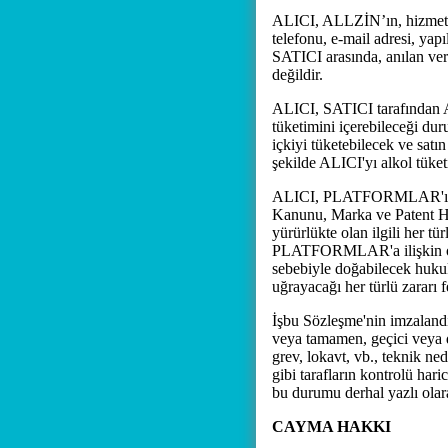
ALICI, ALLZİN’ın, hizmetin 
telefonu, e-mail adresi, yap
SATICI arasında, anılan ver
değildir.
ALICI, SATICI tarafından AL
tüketimini içerebileceği du
içkiyi tüketebilecek ve satı
şekilde ALICI'yı alkol tüket
ALICI, PLATFORMLAR'ı kull
Kanunu, Marka ve Patent Ha
yürürlükte olan ilgili her 
PLATFORMLAR'a ilişkin olar
sebebiyle doğabilecek hukuk
uğrayacağı her türlü zararı f
İşbu Sözleşme'nin imzalandı
veya tamamen, geçici veya d
grev, lokavt, vb., teknik ne
gibi tarafların kontrolü har
bu durumu derhal yazlı olara
CAYMA HAKKI