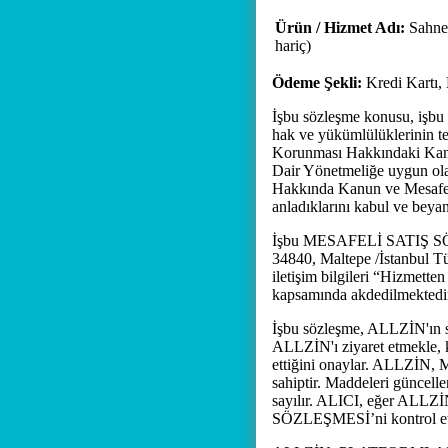
Ürün / Hizmet Adı:
Sahne
hariç)
Ödeme Şekli:
Kredi Kartı,
İşbu sözleşme konusu, işbu sö
hak ve yükümlülüklerinin te
Korunması Hakkındaki Kanun
Dair Yönetmeliğe uygun olar
Hakkında Kanun ve Mesafeli
anladıklarını kabul ve beyan
İşbu MESAFELİ SATIŞ SÖZLE
34840, Maltepe /İstanbul T
iletişim bilgileri “Hizmette
kapsamında akdedilmektedi
İşbu sözleşme, ALLZİN'ın 
ALLZİN'ı ziyaret etmekle, 
ettiğini onaylar. ALLZİN
sahiptir. Maddeleri gün
sayılır. ALICI, eğer ALLZ
SÖZLEŞMESİ’ni kontrol etme