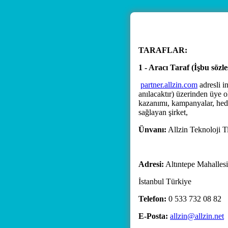
TARAFLAR:
1 - Aracı Taraf (İşbu söz
partner.allzin.com
adresli 
anılacaktır) üzerinden üye o
kazanımı, kampanyalar, hediye
sağlayan şirket,
Ünvanı:
Allzin Teknoloji Ti
Adresi:
Altıntepe Mahalles
İstanbul Türkiye
Telefon:
0 533 732 08 82
E-Posta:
allzin@allzin.net