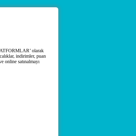
 ‘PLATFORMLAR’ olarak
alıklar, indirimler, puan
 ve online satınalmayı