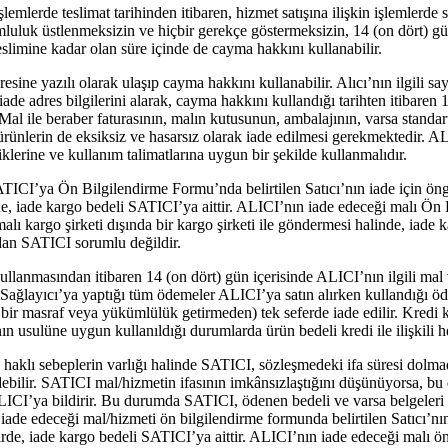
şlemlerde teslimat tarihinden itibaren, hizmet satışına ilişkin işlemlerde 
mluluk üstlenmeksizin ve hiçbir gerekçe göstermeksizin, 14 (on dört) g
eslimine kadar olan süre içinde de cayma hakkını kullanabilir.
sine yazılı olarak ulaşıp cayma hakkını kullanabilir. Alıcı’nın ilgili sa
ade adres bilgilerini alarak, cayma hakkını kullandığı tarihten itibaren 
l ile beraber faturasının, malın kutusunun, ambalajının, varsa standart 
 ürünlerin de eksiksiz ve hasarsız olarak iade edilmesi gerekmektedir. A
liklerine ve kullanım talimatlarına uygun bir şekilde kullanmalıdır.
TICI’ya Ön Bilgilendirme Formu’nda belirtilen Satıcı’nın iade için ön
irde, iade kargo bedeli SATICI’ya aittir. ALICI’nın iade edeceği malı Ö
alı kargo şirketi dışında bir kargo şirketi ile göndermesi halinde, iade
dan SATICI sorumlu değildir.
lanmasından itibaren 14 (on dört) gün içerisinde ALICI’nın ilgili mal 
ağlayıcı’ya yaptığı tüm ödemeler ALICI’ya satın alırken kullandığı ö
 bir masraf veya yükümlülük getirmeden) tek seferde iade edilir. Kredi k
ın usulüne uygun kullanıldığı durumlarda ürün bedeli kredi ile ilişkili he
 haklı sebeplerin varlığı halinde SATICI, sözleşmedeki ifa süresi dolma
edebilir. SATICI mal/hizmetin ifasının imkânsızlaştığını düşünüyorsa, bu
ALICI’ya bildirir. Bu durumda SATICI, ödenen bedeli ve varsa belgeleri
de edeceği mal/hizmeti ön bilgilendirme formunda belirtilen Satıcı’nın 
de, iade kargo bedeli SATICI’ya aittir. ALICI’nın iade edeceği malı ö