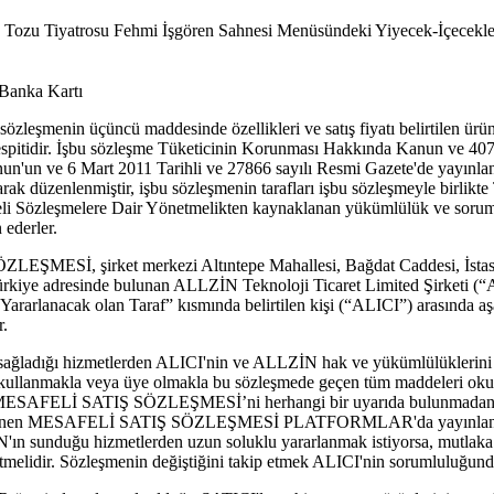
 Tozu Tiyatrosu Fehmi İşgören Sahnesi Menüsündeki Yiyecek-İçecekler 
 Banka Kartı
zleşmenin üçüncü maddesinde özellikleri ve satış fiyatı belirtilen ürün il
spitidir. İşbu sözleşme Tüketicinin Korunması Hakkında Kanun ve 4077 
'un ve 6 Mart 2011 Tarihli ve 27866 sayılı Resmi Gazete'de yayınla
ak düzenlenmiştir, işbu sözleşmenin tarafları işbu sözleşmeyle birlikt
 Sözleşmelere Dair Yönetmelikten kaynaklanan yükümlülük ve sorumlul
 ederler.
ŞMESİ, şirket merkezi Altıntepe Mahallesi, Bağdat Caddesi, İstas
ürkiye adresinde bulunan ALLZİN Teknoloji Ticaret Limited Şirketi (“
n Yararlanacak olan Taraf” kısmında belirtilen kişi (“ALICI”) arasında a
r.
sağladığı hizmetlerden ALICI'nin ve ALLZİN hak ve yükümlülüklerini
kullanmakla veya üye olmakla bu sözleşmede geçen tüm maddeleri oku
, MESAFELİ SATIŞ SÖZLEŞMESİ’ni herhangi bir uyarıda bulunmadan 
cellenen MESAFELİ SATIŞ SÖZLEŞMESİ PLATFORMLAR'da yayınlanır
İN'ın sunduğu hizmetlerden uzun soluklu yararlanmak istiyorsa, mut
lidir. Sözleşmenin değiştiğini takip etmek ALICI'nin sorumluluğund