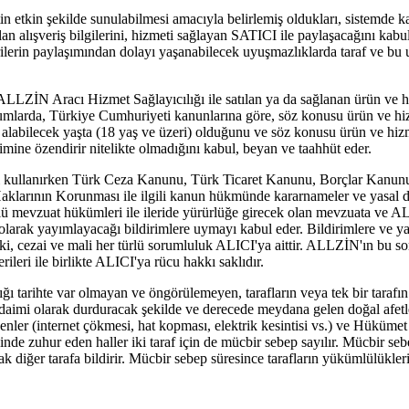
etkin şekilde sunulabilmesi amacıyla belirlemiş oldukları, sistemde kay
ılan alışveriş bilgilerini, hizmeti sağlayan SATICI ile paylaşacağını k
ilerin paylaşımından dolayı yaşanabilecek uyuşmazlıklarda taraf ve bu
LZİN Aracı Hizmet Sağlayıcılığı ile satılan ya da sağlanan ürün ve hi
rumlarda, Türkiye Cumhuriyeti kanunlarına göre, söz konusu ürün ve hiz
n alabilecek yaşta (18 yaş ve üzeri) olduğunu ve söz konusu ürün ve hizm
imine özendirir nitelikte olmadığını kabul, beyan ve taahhüt eder.
anırken Türk Ceza Kanunu, Türk Ticaret Kanunu, Borçlar Kanunu, F
klarının Korunması ile ilgili kanun hükmünde kararnameler ve yasal d
türlü mevzuat hükümleri ile ileride yürürlüğe girecek olan mevzuata ve 
ak yayımlayacağı bildirimlere uymayı kabul eder. Bildirimlere ve yas
i, cezai ve mali her türlü sorumluluk ALICI'ya aittir. ALLZİN'ın bu so
erileri ile birlikte ALICI'ya rücu hakkı saklıdır.
ğı tarihte var olmayan ve öngörülemeyen, tarafların veya tek bir tarafı
aimi olarak durduracak şekilde ve derecede meydana gelen doğal afetler
denler (internet çökmesi, hat kopması, elektrik kesintisi vs.) ve Hükümet
icinde zuhur eden haller iki taraf için de mücbir sebep sayılır. Mücbir se
k diğer tarafa bildirir. Mücbir sebep süresince tarafların yükümlülükleri 