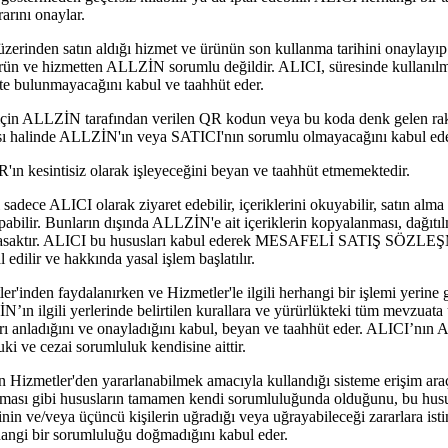
rını onaylar.
den satın aldığı hizmet ve ürünün son kullanma tarihini onaylayıp 
 ürün ve hizmetten ALLZİN sorumlu değildir. ALICI, süresinde kullanıl
pte bulunmayacağını kabul ve taahhüt eder.
için ALLZİN tarafından verilen QR kodun veya bu koda denk gelen ra
ması halinde ALLZİN'ın veya SATICI'nın sorumlu olmayacağını kabul ede
sintisiz olarak işleyeceğini beyan ve taahhüt etmemektedir.
 ALICI olarak ziyaret edebilir, içeriklerini okuyabilir, satın alma y
abilir. Bunların dışında ALLZİN'e ait içeriklerin kopyalanması, dağıtıl
yasaktır. ALICI bu hususları kabul ederek MESAFELİ SATIŞ SÖZLEŞM
 edilir ve hakkında yasal işlem başlatılır.
inden faydalanırken ve Hizmetler'le ilgili herhangi bir işlemi yerine g
N’ın ilgili yerlerinde belirtilen kurallara ve yürürlükteki tüm mevzuat
lları anladığını ve onayladığını kabul, beyan ve taahhüt eder. ALICI’nın
ki ve cezai sorumluluk kendisine aittir.
izmetler'den yararlanabilmek amacıyla kullandığı sisteme erişim araçl
lanması gibi hususların tamamen kendi sorumluluğunda olduğunu, bu hus
inin ve/veya üçüncü kişilerin uğradığı veya uğrayabileceği zararlara i
hangi bir sorumluluğu doğmadığını kabul eder.