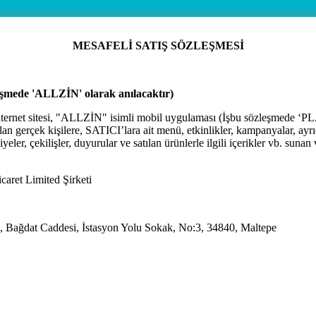
MESAFELİ SATIŞ SÖZLEŞMESİ
leşmede 'ALLZİN' olarak anılacaktır)
internet sitesi, "ALLZİN" isimli mobil uygulaması (İşbu sözleşmede
lan gerçek kişilere, SATICI’lara ait menü, etkinlikler, kampanyalar, ayrıc
ler, çekilişler, duyurular ve satılan ürünlerle ilgili içerikler vb. sunan
caret Limited Şirketi
i, Bağdat Caddesi, İstasyon Yolu Sokak, No:3, 34840, Maltepe