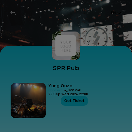
EN
SPR Pub
Yung Ouzo
-
Concert
SPR Pub
23 Sep Wed 2026 22:00
Get Ticket