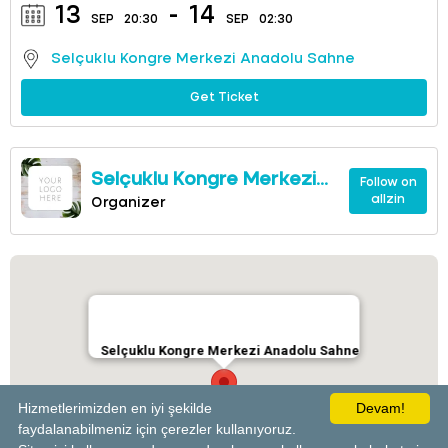
13
-
14
SEP
20:30
SEP
02:30
Selçuklu Kongre Merkezi Anadolu Sahne
Get Ticket
Selçuklu Kongre Merkezi
Follow on
allzin
Anadolu Sahne
Organizer
Selçuklu Kongre Merkezi Anadolu Sahne
Hizmetlerimizden en iyi şekilde
Devam!
faydalanabilmeniz için çerezler kullanıyoruz.