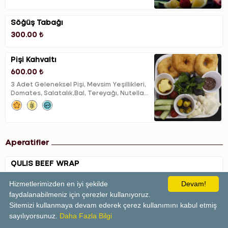
Söğüş Tabağı
300.00 ₺
Pişi Kahvaltı
600.00 ₺
3 Adet Geleneksel Pişi, Mevsim Yeşillikleri,
Domates, Salatalık,Bal, Tereyağı, Nutella
,Beyaz peynir, Topi peynir, Burgu peynir,
Örgü peynir, Yeşil Zeytin, Siyah zeytin,
Izgara zeytin, 1 Bardak Çay(Tek kişilk servis
edilir.)
Aperatifler
QULİS BEEF WRAP
600.00 ₺
Hizmetlerimizden en iyi şekilde
Devam!
Tortilla ekmeği, julyen bonfile parçaları,
faydalanabilmeniz için çerezler kullanıyoruz.
kapya biber, yeşil biber, mantar, cheddar,
Sitemizi kullanmaya devam ederek çerez kullanımını kabul etmiş
kaşar, özel sos ve cips eşliğinde…
sayılıyorsunuz.
Daha Fazla Bilgi
0 cal