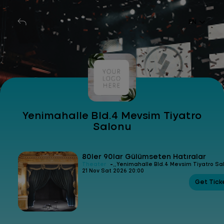
EN
Yenimahalle Bld.4 Mevsim Tiyatro
Salonu
80ler 90lar Gülümseten Hatıralar
-
Theater
Yenimahalle Bld.4 Mevsim Tiyatro Sa
21 Nov Sat 2026 20:00
Get Tick