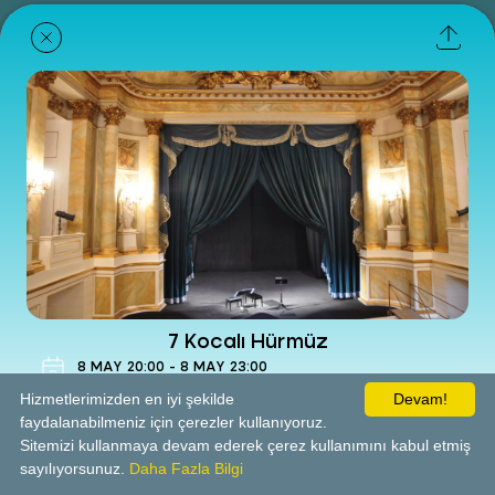
7 Kocalı Hürmüz
8
MAY
20:00
-
8
MAY
23:00
Theater
Hizmetlerimizden en iyi şekilde
Devam!
faydalanabilmeniz için çerezler kullanıyoruz.
Sitemizi kullanmaya devam ederek çerez kullanımını kabul etmiş
Yenimahalle Bld.4 Mevsim Tiyatro Salonu
sayılıyorsunuz.
Daha Fazla Bilgi