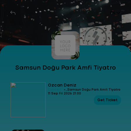
EN
Samsun Doğu Park Amfi Tiyatro
Özcan Deniz
-
Concert
Samsun Doğu Park Amfi Tiyatro
11 Sep Fri 2026 21:00
Get Ticket