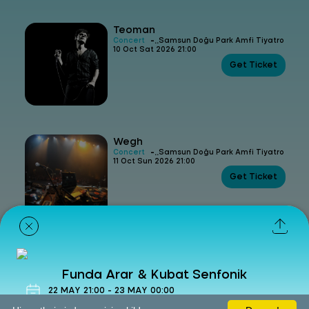
Teoman
-
Concert
Samsun Doğu Park Amfi Tiyatro
10 Oct Sat 2026 21:00
Get Ticket
Wegh
-
Concert
Samsun Doğu Park Amfi Tiyatro
11 Oct Sun 2026 21:00
Get Ticket
Psly Fest - Madrigal - M Lisa - Mavi
-
Concert
Samsun Doğu Park Amfi Tiyatro
Funda Arar & Kubat Senfonik
17 Oct Sat 2026 15:30
Get Ticket
22
MAY
21:00
-
23
MAY
00:00
Concert