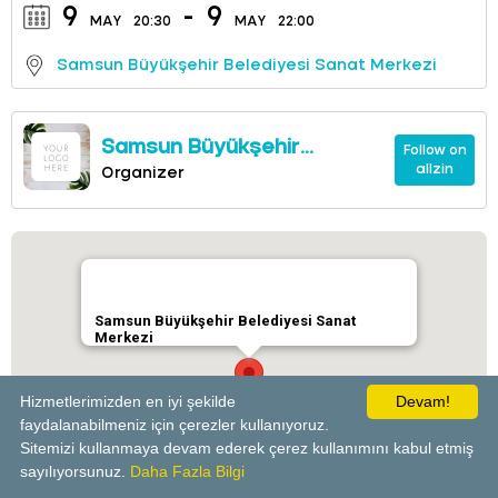
9
-
9
MAY
20:30
MAY
22:00
Samsun Büyükşehir Belediyesi Sanat Merkezi
Samsun Büyükşehir
Follow on
allzin
Belediyesi Sanat Merkezi
Organizer
Samsun Büyükşehir Belediyesi Sanat
Merkezi
Hizmetlerimizden en iyi şekilde
Devam!
faydalanabilmeniz için çerezler kullanıyoruz.
Sitemizi kullanmaya devam ederek çerez kullanımını kabul etmiş
powered by
sayılıyorsunuz.
Daha Fazla Bilgi