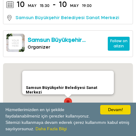
10
-
10
MAY
15:30
MAY
19:00
Samsun Büyükşehir Belediyesi Sanat Merkezi
Samsun Büyükşehir
Follow on
allzin
Belediyesi Sanat Merkezi
Organizer
Samsun Büyükşehir Belediyesi Sanat
Merkezi
Hizmetlerimizden en iyi şekilde
Devam!
faydalanabilmeniz için çerezler kullanıyoruz.
Sitemizi kullanmaya devam ederek çerez kullanımını kabul etmiş
powered by
sayılıyorsunuz.
Daha Fazla Bilgi