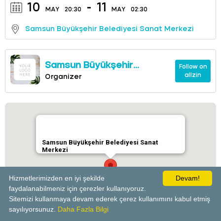
10
-
11
MAY
20:30
MAY
02:30
Samsun Büyükşehir Belediyesi Sanat Merkezi
Samsun Büyükşehir
Follow on
allzin
Belediyesi Sanat Merkezi
Organizer
Samsun Büyükşehir Belediyesi Sanat
Merkezi
Hizmetlerimizden en iyi şekilde
Devam!
faydalanabilmeniz için çerezler kullanıyoruz.
Sitemizi kullanmaya devam ederek çerez kullanımını kabul etmiş
powered by
sayılıyorsunuz.
Daha Fazla Bilgi