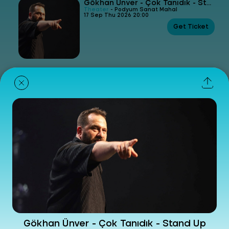
Gökhan Ünver - Çok Tanıdık - Stand Up
Theater
- Podyum Sanat Mahal
17 Sep Thu 2026 20:00
Get Ticket
80ler 90lar Gülümseten Hatıralar
Theater
- Podyum Sanat Mahal
26 Nov Thu 2026 20:00
Get Ticket
Gökhan Ünver - Çok Tanıdık - Stand Up