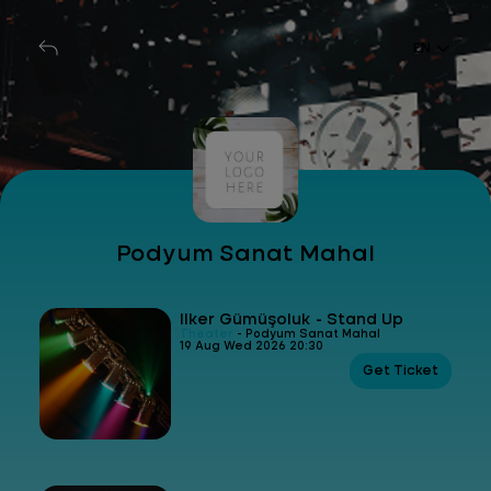
EN
Podyum Sanat Mahal
İlker Gümüşoluk - Stand Up
Theater
- Podyum Sanat Mahal
19 Aug Wed 2026 20:30
Get Ticket