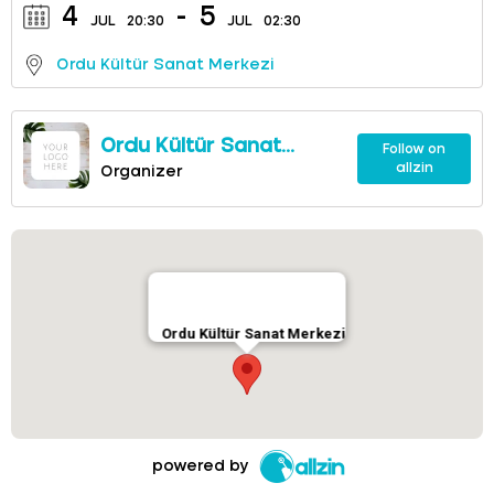
4
-
5
JUL
20:30
JUL
02:30
Ordu Kültür Sanat Merkezi
Ordu Kültür Sanat
Follow on
allzin
Merkezi
Organizer
Ordu Kültür Sanat Merkezi
powered by