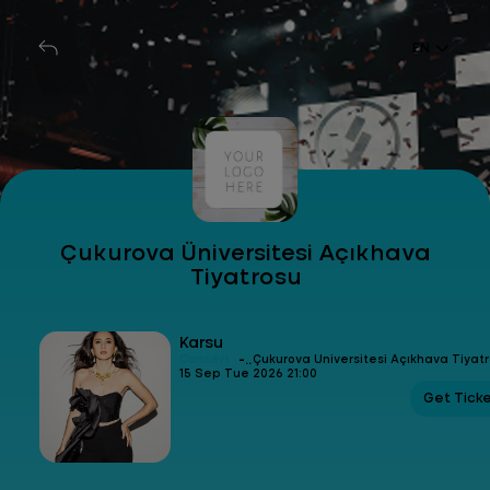
EN
Çukurova Üniversitesi Açıkhava
Tiyatrosu
Karsu
-
Concert
Çukurova Üniversitesi Açıkhava Tiyat
15 Sep Tue 2026 21:00
Get Tick