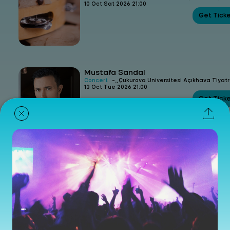
10 Oct Sat 2026 21:00
Get Tick
Mustafa Sandal
-
Concert
Çukurova Üniversitesi Açıkhava Tiyat
13 Oct Tue 2026 21:00
Get Tick
Teoman
-
Concert
Çukurova Üniversitesi Açıkhava Tiyat
17 Oct Sat 2026 21:00
Get Tick