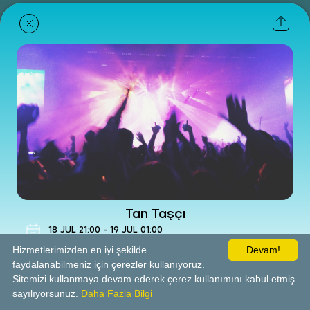
Tan Taşçı
18
JUL
21:00
-
19
JUL
01:00
Concert
Hizmetlerimizden en iyi şekilde
Devam!
faydalanabilmeniz için çerezler kullanıyoruz.
Sitemizi kullanmaya devam ederek çerez kullanımını kabul etmiş
Çotanak Spor Kompleksi
sayılıyorsunuz.
Daha Fazla Bilgi